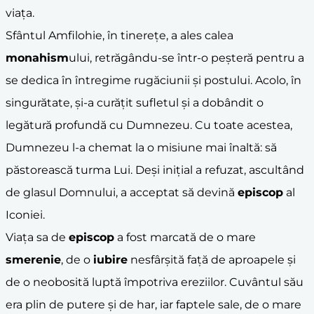
viața.
Sfântul Amfilohie, în tinerețe, a ales calea
monahism
ului, retrăgându-se într-o peșteră pentru a
se dedica în întregime rugăciunii și postului. Acolo, în
singurătate, și-a curățit sufletul și a dobândit o
legătură profundă cu Dumnezeu. Cu toate acestea,
Dumnezeu l-a chemat la o misiune mai înaltă: să
păstorească turma Lui. Deși inițial a refuzat, ascultând
de glasul Domnului, a acceptat să devină
episcop
al
Iconiei.
Viața sa de
episcop
a fost marcată de o mare
smerenie
, de o
iubire
nesfârșită față de aproapele și
de o neobosită luptă împotriva ereziilor. Cuvântul său
era plin de putere și de har, iar faptele sale, de o mare