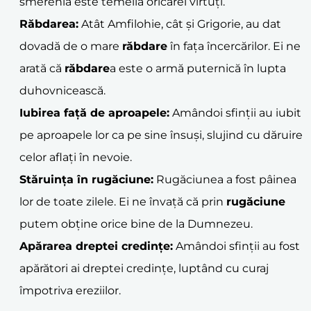
smerenia este temelia oricărei virtuți.
Răbdarea:
Atât Amfilohie, cât și Grigorie, au dat
dovadă de o mare
răbdare
în fața încercărilor. Ei ne
arată că
răbdare
a este o armă puternică în lupta
duhovnicească.
Iubirea față de aproapele:
Amândoi sfinții au iubit
pe aproapele lor ca pe sine însuși, slujind cu dăruire
celor aflați în nevoie.
Stăruința în
rugăciune
:
Rugăciunea a fost pâinea
lor de toate zilele. Ei ne învață că prin
rugăciune
putem obține orice bine de la Dumnezeu.
Apărarea dreptei credințe:
Amândoi sfinții au fost
apărători ai dreptei credințe, luptând cu curaj
împotriva ereziilor.