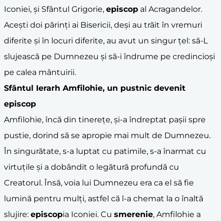
Iconiei, și Sfântul Grigorie,
episcop
al Acragandelor.
Acești doi părinți ai Bisericii, deși au trăit în vremuri
diferite și în locuri diferite, au avut un singur țel: să-L
slujească pe Dumnezeu și să-i îndrume pe credincioși
pe calea mântuirii.
Sfântul Ierarh Amfilohie
, un pustnic devenit
episcop
Amfilohie, încă din tinerețe, și-a îndreptat pașii spre
pustie, dorind să se apropie mai mult de Dumnezeu.
În singurătate, s-a luptat cu patimile, s-a înarmat cu
virtuțile și a dobândit o legătură profundă cu
Creatorul. Însă, voia lui Dumnezeu era ca el să fie
lumină pentru mulți, astfel că l-a chemat la o înaltă
slujire:
episcop
ia Iconiei. Cu
smerenie
, Amfilohie a