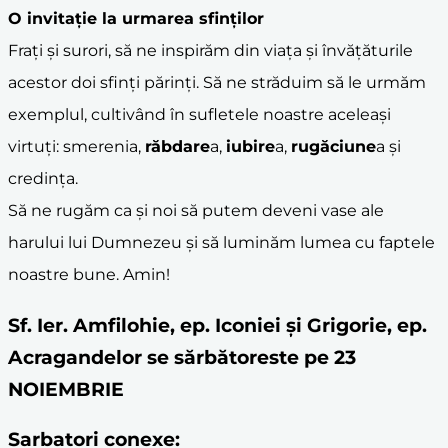
O invitație la urmarea sfinților
Frați și surori, să ne inspirăm din viața și învățăturile
acestor doi sfinți părinți. Să ne străduim să le urmăm
exemplul, cultivând în sufletele noastre aceleași
virtuți: smerenia,
răbdare
a,
iubire
a,
rugăciune
a și
credința.
Să ne rugăm ca și noi să putem deveni vase ale
harului lui Dumnezeu și să luminăm lumea cu faptele
noastre bune. Amin!
Sf. Ier. Amfilohie, ep. Iconiei și Grigorie, ep.
Acragandelor se sărbătoreste pe 23
NOIEMBRIE
Sarbatori conexe: