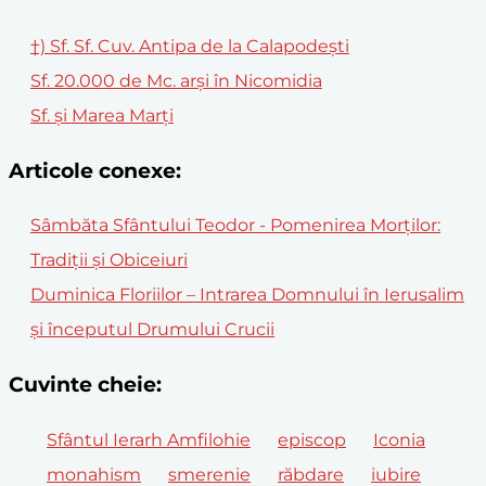
†) Sf. Sf. Cuv. Antipa de la Calapodeşti
Sf. 20.000 de Mc. arși în Nicomidia
Sf. și Marea Marți
Articole conexe:
Sâmbăta Sfântului Teodor - Pomenirea Morților:
Tradiții și Obiceiuri
Duminica Floriilor – Intrarea Domnului în Ierusalim
și începutul Drumului Crucii
Cuvinte cheie:
Sfântul Ierarh Amfilohie
episcop
Iconia
monahism
smerenie
răbdare
iubire