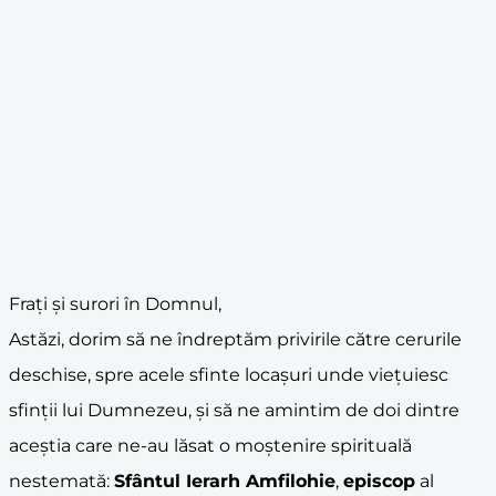
Frați și surori în Domnul,
Astăzi, dorim să ne îndreptăm privirile către cerurile
deschise, spre acele sfinte locașuri unde viețuiesc
sfinții lui Dumnezeu, și să ne amintim de doi dintre
aceștia care ne-au lăsat o moștenire spirituală
nestemată:
Sfântul Ierarh Amfilohie
,
episcop
al