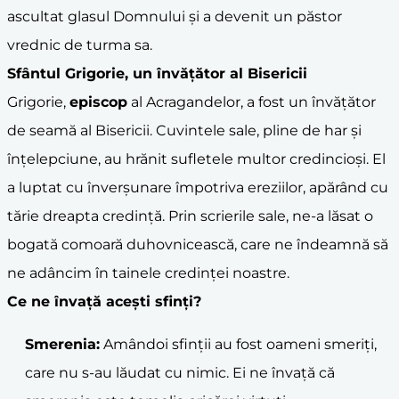
ascultat glasul Domnului și a devenit un păstor
vrednic de turma sa.
Sfântul Grigorie, un învățător al Bisericii
Grigorie,
episcop
al Acragandelor, a fost un învățător
de seamă al Bisericii. Cuvintele sale, pline de har și
înțelepciune, au hrănit sufletele multor credincioși. El
a luptat cu înverșunare împotriva ereziilor, apărând cu
tărie dreapta credință. Prin scrierile sale, ne-a lăsat o
bogată comoară duhovnicească, care ne îndeamnă să
ne adâncim în tainele credinței noastre.
Ce ne învață acești sfinți?
Smerenia:
Amândoi sfinții au fost oameni smeriți,
care nu s-au lăudat cu nimic. Ei ne învață că