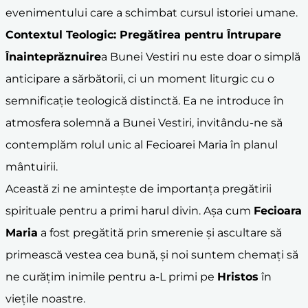
evenimentului care a schimbat cursul istoriei umane.
Contextul Teologic: Pregătirea pentru
Întrupare
Înainteprăznuire
a Bunei Vestiri nu este doar o simplă
anticipare a sărbătorii, ci un moment liturgic cu o
semnificație teologică distinctă. Ea ne introduce în
atmosfera solemnă a Bunei Vestiri, invitându-ne să
contemplăm rolul unic al Fecioarei Maria în planul
mântuirii.
Această zi ne amintește de importanța pregătirii
spirituale pentru a primi harul divin. Așa cum
Fecioara
Maria
a fost pregătită prin smerenie și ascultare să
primească vestea cea bună, și noi suntem chemați să
ne curățim inimile pentru a-L primi pe
Hristos
în
viețile noastre.