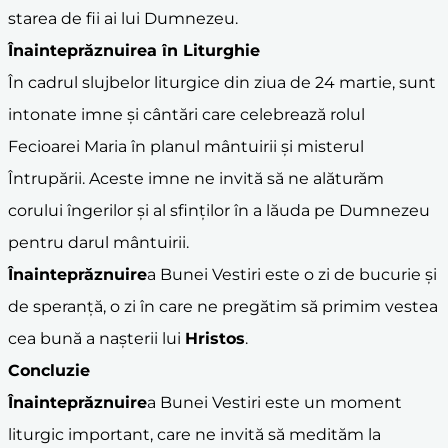
starea de fii ai lui Dumnezeu.
Înainteprăznuire
a în Liturghie
În cadrul slujbelor liturgice din ziua de 24 martie, sunt
intonate imne și cântări care celebrează rolul
Fecioarei Maria în planul mântuirii și misterul
Întrupării. Aceste imne ne invită să ne alăturăm
corului îngerilor și al sfinților în a lăuda pe Dumnezeu
pentru darul mântuirii.
Înainteprăznuire
a Bunei Vestiri este o zi de bucurie și
de speranță, o zi în care ne pregătim să primim vestea
cea bună a nașterii lui
Hristos
.
Concluzie
Înainteprăznuire
a Bunei Vestiri este un moment
liturgic important, care ne invită să medităm la