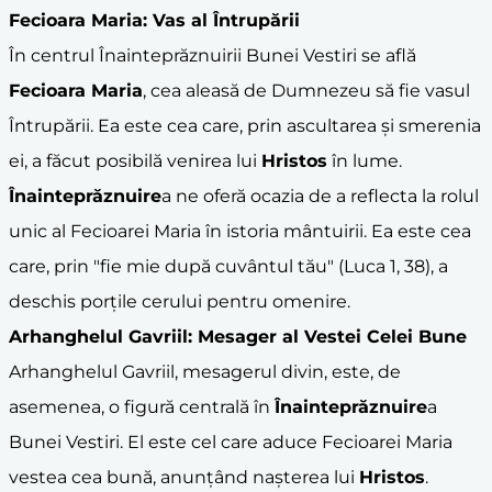
Fecioara Maria
: Vas al Întrupării
În centrul Înainteprăznuirii Bunei Vestiri se află
Fecioara Maria
, cea aleasă de Dumnezeu să fie vasul
Întrupării. Ea este cea care, prin ascultarea și smerenia
ei, a făcut posibilă venirea lui
Hristos
în lume.
Înainteprăznuire
a ne oferă ocazia de a reflecta la rolul
unic al Fecioarei Maria în istoria mântuirii. Ea este cea
care, prin "fie mie după cuvântul tău" (Luca 1, 38), a
deschis porțile cerului pentru omenire.
Arhanghelul Gavriil: Mesager al Vestei Celei Bune
Arhanghelul Gavriil, mesagerul divin, este, de
asemenea, o figură centrală în
Înainteprăznuire
a
Bunei Vestiri. El este cel care aduce Fecioarei Maria
vestea cea bună, anunțând nașterea lui
Hristos
.