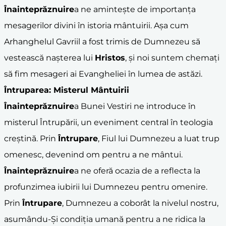
Înainteprăznuire
a ne amintește de importanța
mesagerilor divini în istoria mântuirii. Așa cum
Arhanghelul Gavriil a fost trimis de Dumnezeu să
vestească nașterea lui
Hristos
, și noi suntem chemați
să fim mesageri ai Evangheliei în lumea de astăzi.
Întrupare
a: Misterul Mântuirii
Înainteprăznuire
a Bunei Vestiri ne introduce în
misterul Întrupării, un eveniment central în teologia
creștină. Prin
Întrupare
, Fiul lui Dumnezeu a luat trup
omenesc, devenind om pentru a ne mântui.
Înainteprăznuire
a ne oferă ocazia de a reflecta la
profunzimea iubirii lui Dumnezeu pentru omenire.
Prin
Întrupare
, Dumnezeu a coborât la nivelul nostru,
asumându-Și condiția umană pentru a ne ridica la