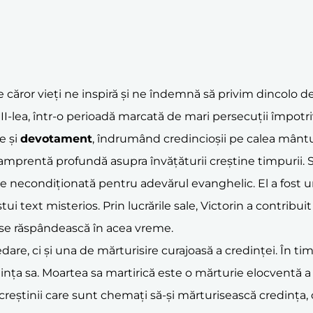
le căror vieți ne inspiră și ne îndemnă să privim dincolo de
al III-lea, într-o perioadă marcată de mari persecuții împotri
e și
devotament
, îndrumând credincioșii pe calea mântui
 o amprentă profundă asupra învățăturii creștine timpurii. S
te necondiționată pentru adevărul evanghelic. El a fost un
 text misterios. Prin lucrările sale, Victorin a contribuit 
 se răspândească în acea vreme.
edare, ci și una de mărturisire curajoasă a credinței. În tim
ința sa. Moartea sa martirică este o mărturie elocventă a 
eștinii care sunt chemați să-și mărturisească credința, chia