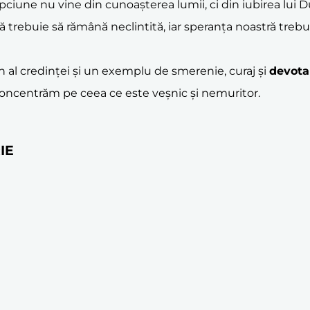
pciune nu vine din cunoașterea lumii, ci din iubirea lui 
stră trebuie să rămână neclintită, iar speranța noastră tre
on al credinței și un exemplu de smerenie, curaj și
devot
 concentrăm pe ceea ce este veșnic și nemuritor.
RIE