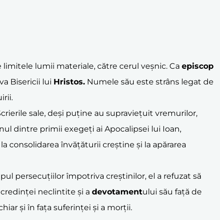
 limitele lumii materiale, către cerul veșnic. Ca
episcop
va Bisericii lui
Hristos.
Numele său este strâns legat de
rii.
crierile sale, deși puține au supraviețuit vremurilor,
ul dintre primii exegeți ai Apocalipsei lui Ioan,
la consolidarea învățăturii creștine și la apărarea
pul persecuțiilor împotriva creștinilor, el a refuzat să
credinței neclintite și a
devotament
ului său față de
r și în fața suferinței și a morții.