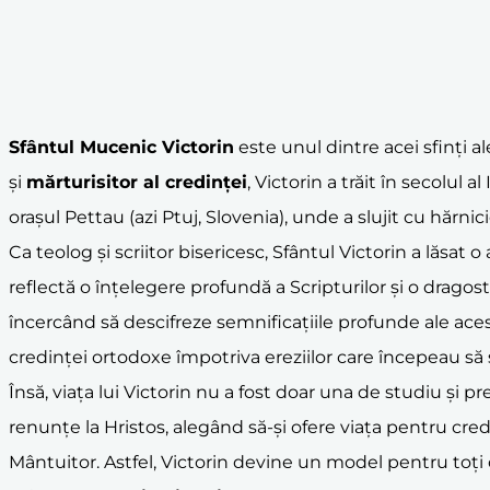
Sfântul Mucenic Victorin
este unul dintre acei sfinți a
și
mărturisitor al credinței
, Victorin a trăit în secolul 
orașul Pettau (azi Ptuj, Slovenia), unde a slujit cu hărnici
Ca teolog și scriitor bisericesc, Sfântul Victorin a lăsat
reflectă o înțelegere profundă a Scripturilor și o dragos
încercând să descifreze semnificațiile profunde ale acestui
credinței ortodoxe împotriva ereziilor care începeau să
Însă, viața lui Victorin nu a fost doar una de studiu și pr
renunțe la Hristos, alegând să-și ofere viața pentru cred
Mântuitor. Astfel, Victorin devine un model pentru toți cr