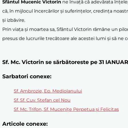
Sfântul Mucenic Victorin
ne învață că adevărata înțele
că, în mijlocul încercărilor și suferințelor, credința noa
și izbăvire.
Prin viața și moartea sa, Sfântul Victorin rămâne un pil
presus de lucrurile trecătoare ale acestei lumi și să ne
Sf. Mc. Victorin se sărbătoreste pe 31 IANUA
Sarbatori conexe:
Sf. Ambrozie, Ep. Mediolanului
Sf. Sf. Cuv. Ştefan cel Nou
Sf. Mc. Trifon, Sf. Muceniţe Perpetua şi Felicitas
Articole conexe: