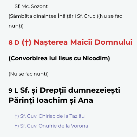
Sf. Mc. Sozont
(Sâmbăta dinaintea Înălțării Sf. Cruci)
(Nu se fac
nunți)
(†) Nașterea Maicii Domnului
8
D
(Convorbirea lui Iisus cu Nicodim)
(Nu se fac nunți)
Sf. și Drepții dumnezeiești
9
L
Părinți Ioachim și Ana
†) Sf. Cuv. Chiriac de la Tazlău
†) Sf. Cuv. Onufrie de la Vorona