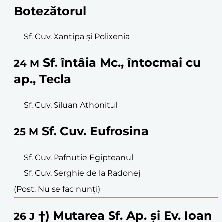
Botezătorul
Sf. Cuv. Xantipa și Polixenia
Sf. întâia Mc., întocmai cu
24
M
ap., Tecla
Sf. Cuv. Siluan Athonitul
Sf. Cuv. Eufrosina
25
M
Sf. Cuv. Pafnutie Egipteanul
Sf. Cuv. Serghie de la Radonej
(Post. Nu se fac nunți)
†) Mutarea Sf. Ap. și Ev. Ioan
26
J