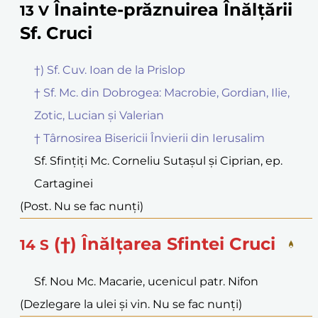
Înainte-prăznuirea Înălțării
13
V
Sf. Cruci
†) Sf. Cuv. Ioan de la Prislop
† Sf. Mc. din Dobrogea: Macrobie, Gordian, Ilie,
Zotic, Lucian și Valerian
† Târnosirea Bisericii Învierii din Ierusalim
Sf. Sfințiți Mc. Corneliu Sutașul și Ciprian, ep.
Cartaginei
(Post. Nu se fac nunți)
(†) Înălțarea Sfintei Cruci
14
S
Sf. Nou Mc. Macarie, ucenicul patr. Nifon
(Dezlegare la ulei și vin. Nu se fac nunți)