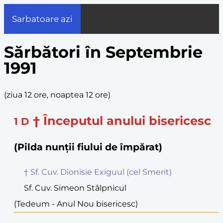
Sarbatoare azi
Sărbători în Septembrie
1991
(
ziua 12 ore, noaptea 12 ore
)
† Începutul anului bisericesc
1
D
(Pilda nunții fiului de împărat)
† Sf. Cuv. Dionisie Exiguul (cel Smerit)
Sf. Cuv. Simeon Stâlpnicul
(Tedeum - Anul Nou bisericesc)