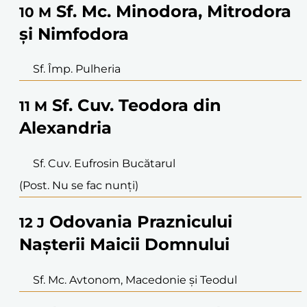
Sf. Mc. Minodora, Mitrodora
10
M
și Nimfodora
Sf. Împ. Pulheria
Sf. Cuv. Teodora din
11
M
Alexandria
Sf. Cuv. Eufrosin Bucătarul
(Post. Nu se fac nunți)
Odovania Praznicului
12
J
Nașterii Maicii Domnului
Sf. Mc. Avtonom, Macedonie și Teodul