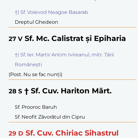
†) Sf. Voievod Neagoe Basarab
Dreptul Ghedeon
Sf. Mc. Calistrat și Epiharia
27
V
†) Sf. Ier. Martir Antim Ivireanul, mitr. Țării
Românești
(Post. Nu se fac nunți)
† Sf. Cuv. Hariton Mărt.
28
S
Sf. Prooroc Baruh
Sf. Neofit Zăvorâtul din Cipru
Sf. Cuv. Chiriac Sihastrul
29
D