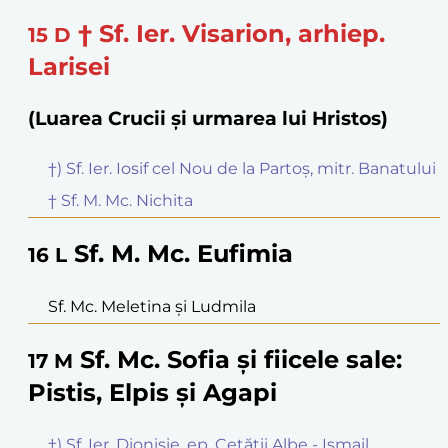
† Sf. Ier. Visarion, arhiep.
15
D
Larisei
(Luarea Crucii și urmarea lui Hristos)
†) Sf. Ier. Iosif cel Nou de la Partoș, mitr. Banatului
† Sf. M. Mc. Nichita
Sf. M. Mc. Eufimia
16
L
Sf. Mc. Meletina și Ludmila
Sf. Mc. Sofia și fiicele sale:
17
M
Pistis, Elpis și Agapi
†) Sf. Ier. Dionisie, ep. Cetății Albe - Ismail