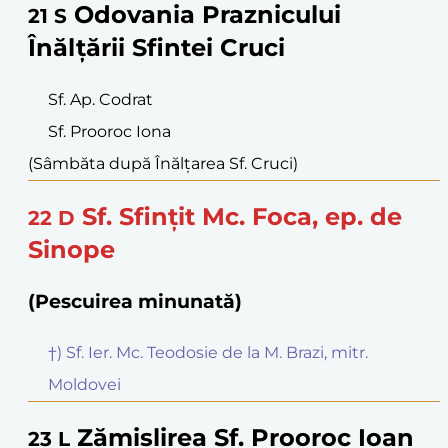
Odovania Praznicului
21
S
Înălțării Sfintei Cruci
Sf. Ap. Codrat
Sf. Prooroc Iona
(Sâmbăta după Înălțarea Sf. Cruci)
Sf. Sfințit Mc. Foca, ep. de
22
D
Sinope
(Pescuirea minunată)
†) Sf. Ier. Mc. Teodosie de la M. Brazi, mitr.
Moldovei
Zămislirea Sf. Prooroc Ioan
23
L