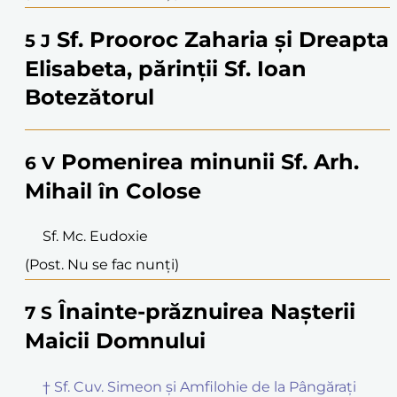
Sf. Prooroc Zaharia și Dreapta
5
J
Elisabeta, părinții Sf. Ioan
Botezătorul
Pomenirea minunii Sf. Arh.
6
V
Mihail în Colose
Sf. Mc. Eudoxie
(Post. Nu se fac nunți)
Înainte-prăznuirea Nașterii
7
S
Maicii Domnului
† Sf. Cuv. Simeon și Amfilohie de la Pângărați