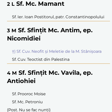
Sf. Mc. Mamant
2
L
Sf. Ier. Ioan Postitorul, patr. Constantinopolului
Sf. Sfințit Mc. Antim, ep.
3
M
Nicomidiei
†) Sf. Cuv. Neofit și Meletie de la M. Stânișoara
Sf. Cuv. Teoctist din Palestina
Sf. Sfințit Mc. Vavila, ep.
4
M
Antiohiei
Sf. Prooroc Moise
Sf. Mc. Petroniu
(Post. Nu se fac nunți)