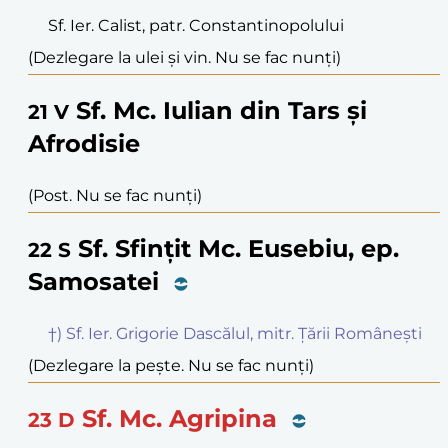
Sf. Ier. Calist, patr. Constantinopolului
(Dezlegare la ulei și vin. Nu se fac nunți)
Sf. Mc. Iulian din Tars și
21
V
Afrodisie
(Post. Nu se fac nunți)
Sf. Sfințit Mc. Eusebiu, ep.
22
S
Samosatei
†) Sf. Ier. Grigorie Dascălul, mitr. Țării Românești
(Dezlegare la pește. Nu se fac nunți)
Sf. Mc. Agripina
23
D