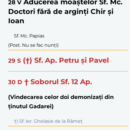
Aducerea moaștelor Sf. Mc.
28
V
Doctori fără de arginți Chir și
Ioan
Sf. Mc. Papias
(Post. Nu se fac nunți)
(†) Sf. Ap. Petru și Pavel
29
S
† Soborul Sf. 12 Ap.
30
D
(Vindecarea celor doi demonizați din
ținutul Gadarei)
†) Sf. Ier. Ghelasie de la Râmeț