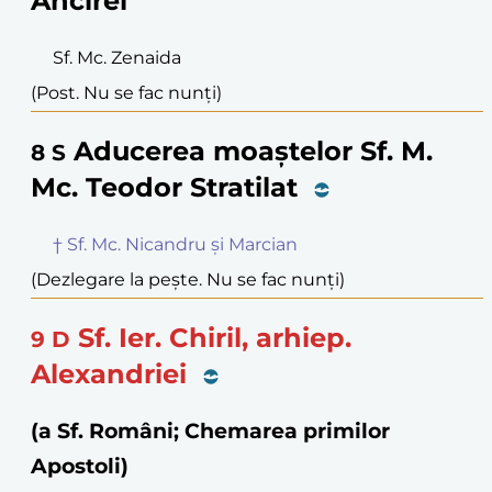
Ancirei
Sf. Mc. Zenaida
(Post. Nu se fac nunți)
Aducerea moaștelor Sf. M.
8
S
Mc. Teodor Stratilat
† Sf. Mc. Nicandru și Marcian
(Dezlegare la pește. Nu se fac nunți)
Sf. Ier. Chiril, arhiep.
9
D
Alexandriei
(a Sf. Români; Chemarea primilor
Apostoli)