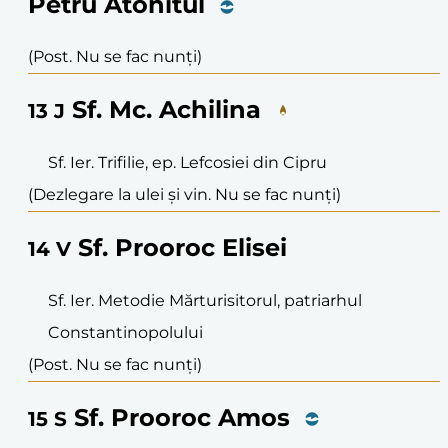
Petru Atonitul
(Post. Nu se fac nunți)
Sf. Mc. Achilina
13
J
Sf. Ier. Trifilie, ep. Lefcosiei din Cipru
(Dezlegare la ulei și vin. Nu se fac nunți)
Sf. Prooroc Elisei
14
V
Sf. Ier. Metodie Mărturisitorul, patriarhul
Constantinopolului
(Post. Nu se fac nunți)
Sf. Prooroc Amos
15
S