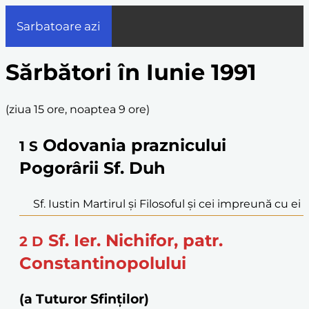
Sarbatoare azi
Sărbători în Iunie 1991
(
ziua 15 ore, noaptea 9 ore
)
Odovania praznicului
1
S
Pogorârii Sf. Duh
Sf. Iustin Martirul și Filosoful și cei impreună cu ei
Sf. Ier. Nichifor, patr.
2
D
Constantinopolului
(a Tuturor Sfinților)