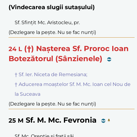
(Vindecarea slugii sutașului)
Sf. Sfințit Mc. Aristocleu, pr.
(Dezlegare la pește. Nu se fac nunți)
(†) Nașterea Sf. Proroc Ioan
24
L
Botezătorul (Sânzienele)
† Sf. Ier. Niceta de Remesiana;
† Aducerea moaștelor Sf. M. Mc. Ioan cel Nou de
la Suceava
(Dezlegare la pește. Nu se fac nunți)
Sf. M. Mc. Fevronia
25
M
Sf. Mc. Orentie și frații săi