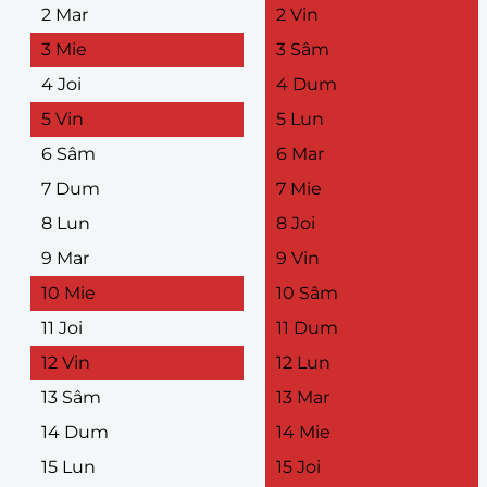
2
Mar
2
Vin
3
Mie
3
Sâm
4
Joi
4
Dum
5
Vin
5
Lun
6
Sâm
6
Mar
7
Dum
7
Mie
8
Lun
8
Joi
9
Mar
9
Vin
10
Mie
10
Sâm
11
Joi
11
Dum
12
Vin
12
Lun
13
Sâm
13
Mar
14
Dum
14
Mie
15
Lun
15
Joi