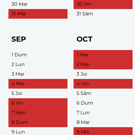
30
Mar
30
Vin
31
Mie
31
Sâm
SEP
OCT
1
Dum
1
Mar
2
Lun
2
Mie
3
Mar
3
Joi
4
Mie
4
Vin
5
Joi
5
Sâm
6
Vin
6
Dum
7
Sâm
7
Lun
8
Dum
8
Mar
9
Lun
9
Mie