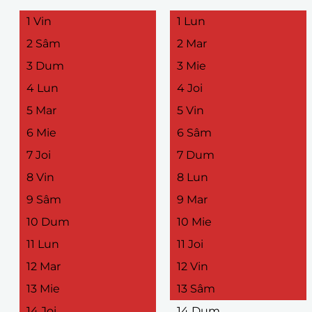
1
Vin
1
Lun
2
Sâm
2
Mar
3
Dum
3
Mie
4
Lun
4
Joi
5
Mar
5
Vin
6
Mie
6
Sâm
7
Joi
7
Dum
8
Vin
8
Lun
9
Sâm
9
Mar
10
Dum
10
Mie
11
Lun
11
Joi
12
Mar
12
Vin
13
Mie
13
Sâm
14
Joi
14
Dum