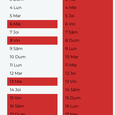
4
Lun
4
Mie
5
Mar
5
Joi
6
Mie
6
Vin
7
Joi
7
Sâm
8
Vin
8
Dum
9
Sâm
9
Lun
10
Dum
10
Mar
11
Lun
11
Mie
12
Mar
12
Joi
13
Mie
13
Vin
14
Joi
14
Sâm
15
Vin
15
Dum
16
Sâm
16
Lun
17
Dum
17
Mar