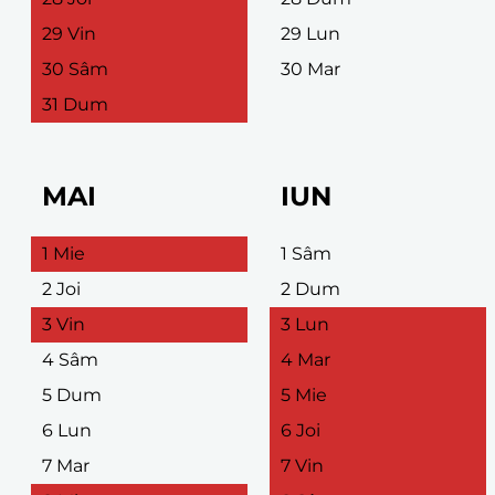
29
Vin
29
Lun
30
Sâm
30
Mar
31
Dum
MAI
IUN
1
Mie
1
Sâm
2
Joi
2
Dum
3
Vin
3
Lun
4
Sâm
4
Mar
5
Dum
5
Mie
6
Lun
6
Joi
7
Mar
7
Vin