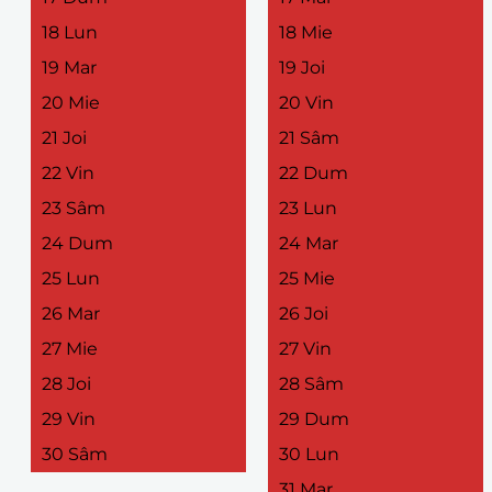
18
Lun
18
Mie
19
Mar
19
Joi
20
Mie
20
Vin
21
Joi
21
Sâm
22
Vin
22
Dum
23
Sâm
23
Lun
24
Dum
24
Mar
25
Lun
25
Mie
26
Mar
26
Joi
27
Mie
27
Vin
28
Joi
28
Sâm
29
Vin
29
Dum
30
Sâm
30
Lun
31
Mar