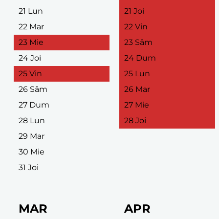
21
Lun
21
Joi
22
Mar
22
Vin
23
Mie
23
Sâm
24
Joi
24
Dum
25
Vin
25
Lun
26
Sâm
26
Mar
27
Dum
27
Mie
28
Lun
28
Joi
29
Mar
30
Mie
31
Joi
MAR
APR