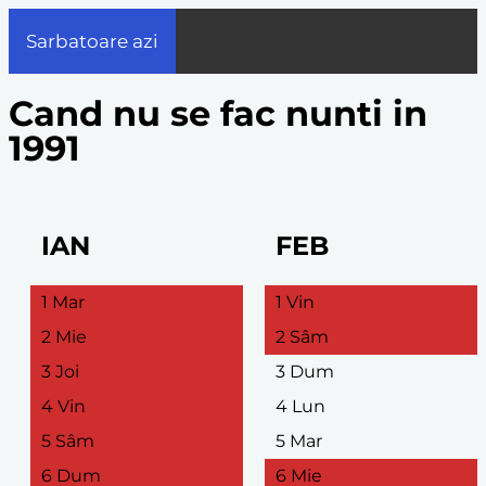
Sarbatoare azi
Cand nu se fac nunti in
1991
IAN
FEB
1
Mar
1
Vin
2
Mie
2
Sâm
3
Joi
3
Dum
4
Vin
4
Lun
5
Sâm
5
Mar
6
Dum
6
Mie