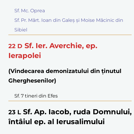
Sf. Mc. Oprea
Sf. Pr. Mărt. Ioan din Galeș și Moise Măcinic din
Sibiel
Sf. Ier. Averchie, ep.
22
D
Ierapolei
(Vindecarea demonizatului din ținutul
Gherghesenilor)
Sf. 7 tineri din Efes
Sf. Ap. Iacob, ruda Domnului,
23
L
întâiul ep. al Ierusalimului