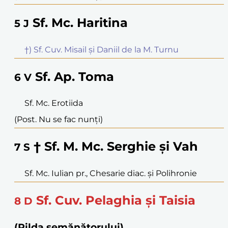
Sf. Mc. Haritina
5
J
†) Sf. Cuv. Misail și Daniil de la M. Turnu
Sf. Ap. Toma
6
V
Sf. Mc. Erotiida
(Post. Nu se fac nunți)
† Sf. M. Mc. Serghie și Vah
7
S
Sf. Mc. Iulian pr., Chesarie diac. și Polihronie
Sf. Cuv. Pelaghia și Taisia
8
D
(Pilda semănătorului)