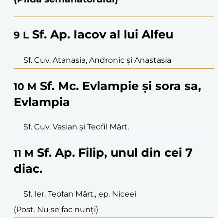
Sf. Ap. Iacov al lui Alfeu
9
L
Sf. Cuv. Atanasia, Andronic și Anastasia
Sf. Mc. Evlampie și sora sa,
10
M
Evlampia
Sf. Cuv. Vasian și Teofil Mărt.
Sf. Ap. Filip, unul din cei 7
11
M
diac.
Sf. Ier. Teofan Mărt., ep. Niceei
(Post. Nu se fac nunți)