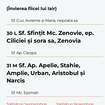
(Învierea fiicei lui Iair)
Sf. Cuv. Avramie și Maria, nepoata sa
Sf. Sfințit Mc. Zenovie, ep.
30
L
Ciliciei și sora sa, Zenovia
Sf. Ap. Cleopa
Sf. Ap. Apelie, Stahie,
31
M
Amplie, Urban, Aristobul și
Narcis
Sf. Mc. Epimah
Sărbători Septembrie
Sărbători Noiembrie