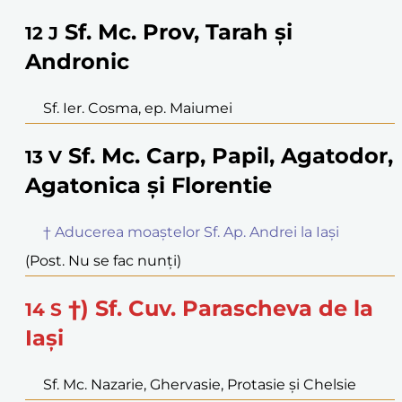
Sf. Mc. Prov, Tarah și
12
J
Andronic
Sf. Ier. Cosma, ep. Maiumei
Sf. Mc. Carp, Papil, Agatodor,
13
V
Agatonica și Florentie
† Aducerea moaștelor Sf. Ap. Andrei la Iași
(Post. Nu se fac nunți)
†) Sf. Cuv. Parascheva de la
14
S
Iași
Sf. Mc. Nazarie, Ghervasie, Protasie și Chelsie