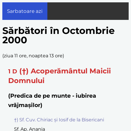
Sarbatoare azi
Sărbători în Octombrie
2000
(
ziua 11 ore, noaptea 13 ore
)
(†) Acoperământul Maicii
1
D
Domnului
(Predica de pe munte - iubirea
vrăjmașilor)
†) Sf. Cuv. Chiriac și Iosif de la Bisericani
Sf. Ap. Anania