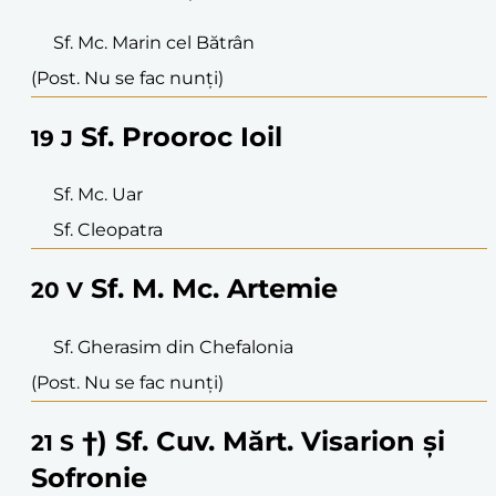
Sf. Mc. Marin cel Bătrân
(Post. Nu se fac nunți)
Sf. Prooroc Ioil
19
J
Sf. Mc. Uar
Sf. Cleopatra
Sf. M. Mc. Artemie
20
V
Sf. Gherasim din Chefalonia
(Post. Nu se fac nunți)
†) Sf. Cuv. Mărt. Visarion și
21
S
Sofronie