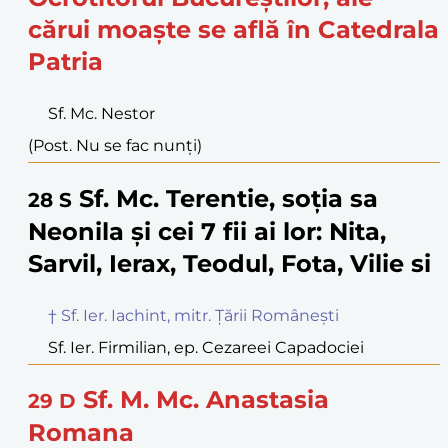
cărui moaște se află în Catedrala
Patria
Sf. Mc. Nestor
(Post. Nu se fac nunți)
Sf. Mc. Terentie, soția sa
28
S
Neonila și cei 7 fii ai lor: Nita,
Sarvil, Ierax, Teodul, Fota, Vilie si
† Sf. Ier. Iachint, mitr. Țării Românești
Sf. Ier. Firmilian, ep. Cezareei Capadociei
Sf. M. Mc. Anastasia
29
D
Romana