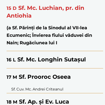
Sf. Mc. Luchian, pr. din
15
D
Antiohia
(a Sf. Părinţi de la Sinodul al VII-lea
Ecumenic; Învierea fiului văduvei din
Nain; Rugăciunea lui I
Sf. Mc. Longhin Sutașul
16
L
Sf. Prooroc Oseea
17
M
Sf. Cuv. Mc. Andrei Criteanul
Sf. Ap. și Ev. Luca
18
M