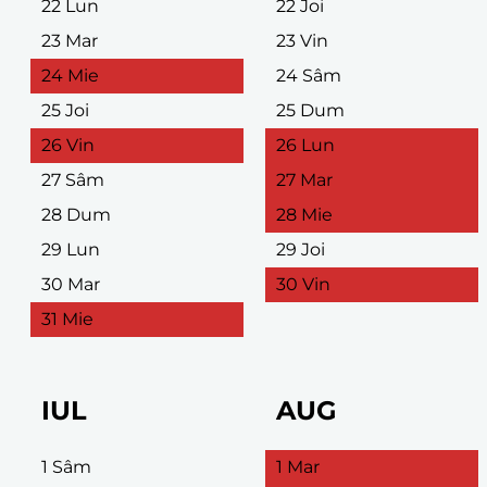
22
Lun
22
Joi
23
Mar
23
Vin
24
Mie
24
Sâm
25
Joi
25
Dum
26
Vin
26
Lun
27
Sâm
27
Mar
28
Dum
28
Mie
29
Lun
29
Joi
30
Mar
30
Vin
31
Mie
IUL
AUG
1
Sâm
1
Mar