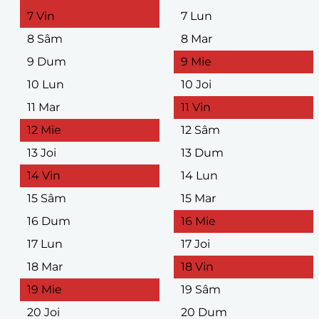
7
Vin
7
Lun
8
Sâm
8
Mar
9
Dum
9
Mie
10
Lun
10
Joi
11
Mar
11
Vin
12
Mie
12
Sâm
13
Joi
13
Dum
14
Vin
14
Lun
15
Sâm
15
Mar
16
Dum
16
Mie
17
Lun
17
Joi
18
Mar
18
Vin
19
Mie
19
Sâm
20
Joi
20
Dum