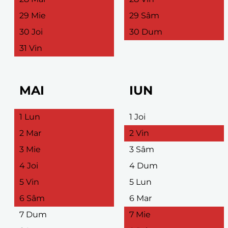
29
Mie
29
Sâm
30
Joi
30
Dum
31
Vin
MAI
IUN
1
Lun
1
Joi
2
Mar
2
Vin
3
Mie
3
Sâm
4
Joi
4
Dum
5
Vin
5
Lun
6
Sâm
6
Mar
7
Dum
7
Mie