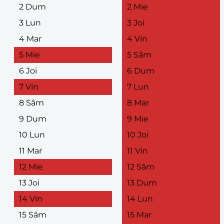
2
Dum
2
Mie
3
Lun
3
Joi
4
Mar
4
Vin
5
Mie
5
Sâm
6
Joi
6
Dum
7
Vin
7
Lun
8
Sâm
8
Mar
9
Dum
9
Mie
10
Lun
10
Joi
11
Mar
11
Vin
12
Mie
12
Sâm
13
Joi
13
Dum
14
Vin
14
Lun
15
Sâm
15
Mar