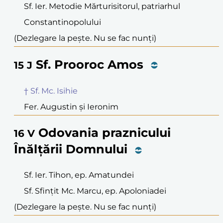
Sf. Ier. Metodie Mărturisitorul, patriarhul
Constantinopolului
(Dezlegare la pește. Nu se fac nunți)
Sf. Prooroc Amos
15
J
† Sf. Mc. Isihie
Fer. Augustin și Ieronim
Odovania praznicului
16
V
Înălțării Domnului
Sf. Ier. Tihon, ep. Amatundei
Sf. Sfințit Mc. Marcu, ep. Apoloniadei
(Dezlegare la pește. Nu se fac nunți)