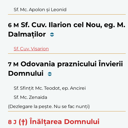
Sf. Mc. Apolon și Leonid
Sf. Cuv. Ilarion cel Nou, eg. M.
6
M
Dalmaților
Sf. Cuv. Visarion
Odovania praznicului Învierii
7
M
Domnului
Sf. Sfințit Mc. Teodot, ep. Ancirei
Sf. Mc. Zenaida
(Dezlegare la pește. Nu se fac nunți)
(†) Înălțarea Domnului
8
J