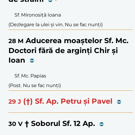
Sf. Mironosiță Ioana
(Dezlegare la ulei și vin. Nu se fac nunți)
Aducerea moaștelor Sf. Mc.
28
M
Doctori fără de arginți Chir și
Ioan
Sf. Mc. Papias
(Post. Nu se fac nunți)
(†) Sf. Ap. Petru și Pavel
29
J
† Soborul Sf. 12 Ap.
30
V