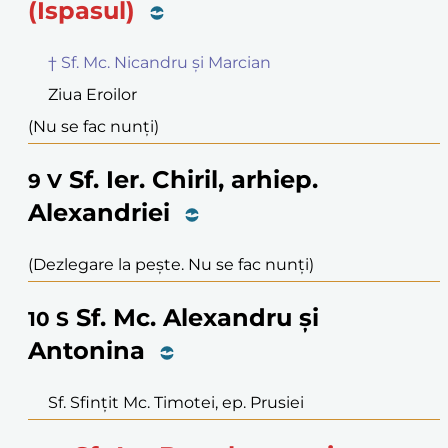
(Ispasul)
† Sf. Mc. Nicandru și Marcian
Ziua Eroilor
(Nu se fac nunți)
Sf. Ier. Chiril, arhiep.
9
V
Alexandriei
(Dezlegare la pește. Nu se fac nunți)
Sf. Mc. Alexandru și
10
S
Antonina
Sf. Sfințit Mc. Timotei, ep. Prusiei