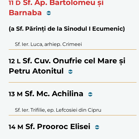
Sf. Ap. Bartolomeu și
11
D
Barnaba
(a Sf. Părinți de la Sinodul I Ecumenic)
Sf. Ier. Luca, arhiep. Crimeei
Sf. Cuv. Onufrie cel Mare și
12
L
Petru Atonitul
Sf. Mc. Achilina
13
M
Sf. Ier. Trifilie, ep. Lefcosiei din Cipru
Sf. Prooroc Elisei
14
M