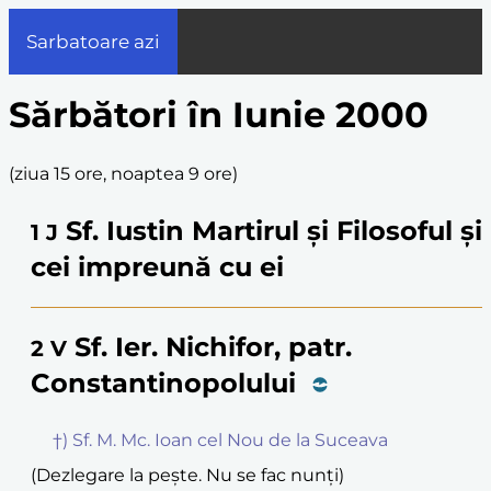
Sarbatoare azi
Sărbători în Iunie 2000
(
ziua 15 ore, noaptea 9 ore
)
Sf. Iustin Martirul și Filosoful și
1
J
cei impreună cu ei
Sf. Ier. Nichifor, patr.
2
V
Constantinopolului
†) Sf. M. Mc. Ioan cel Nou de la Suceava
(Dezlegare la pește. Nu se fac nunți)