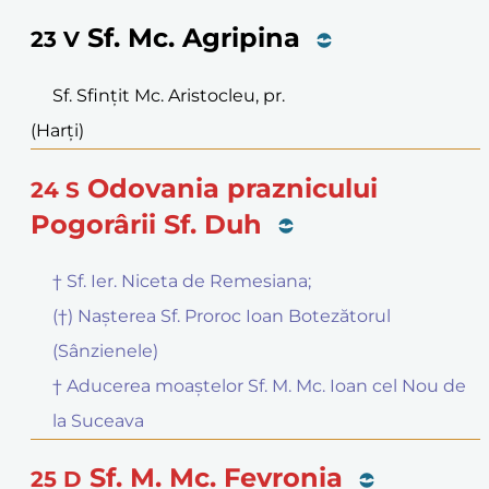
Sf. Mc. Agripina
23
V
Sf. Sfințit Mc. Aristocleu, pr.
(Harți)
Odovania praznicului
24
S
Pogorârii Sf. Duh
† Sf. Ier. Niceta de Remesiana;
(†) Nașterea Sf. Proroc Ioan Botezătorul
(Sânzienele)
† Aducerea moaștelor Sf. M. Mc. Ioan cel Nou de
la Suceava
Sf. M. Mc. Fevronia
25
D