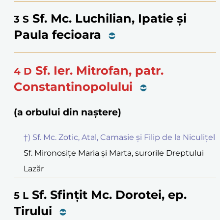
Sf. Mc. Luchilian, Ipatie și
3
S
Paula fecioara
Sf. Ier. Mitrofan, patr.
4
D
Constantinopolului
(a orbului din naștere)
†) Sf. Mc. Zotic, Atal, Camasie și Filip de la Niculițel
Sf. Mironosițe Maria și Marta, surorile Dreptului
Lazăr
Sf. Sfințit Mc. Dorotei, ep.
5
L
Tirului