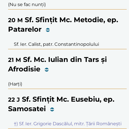
(Nu se fac nunți)
Sf. Sfințit Mc. Metodie, ep.
20
M
Patarelor
Sf. Ier. Calist, patr. Constantinopolului
Sf. Mc. Iulian din Tars și
21
M
Afrodisie
(Harți)
Sf. Sfințit Mc. Eusebiu, ep.
22
J
Samosatei
†) Sf. Ier. Grigorie Dascălul, mitr. Țării Românești