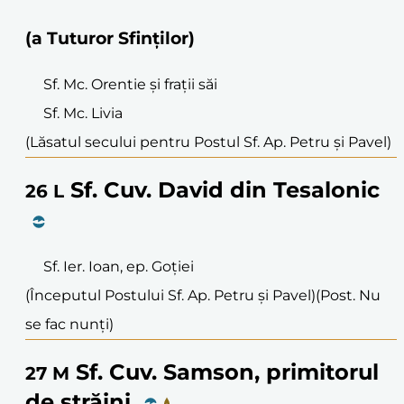
(a Tuturor Sfinților)
Sf. Mc. Orentie și frații săi
Sf. Mc. Livia
(Lăsatul secului pentru Postul Sf. Ap. Petru și Pavel)
Sf. Cuv. David din Tesalonic
26
L
Sf. Ier. Ioan, ep. Goției
(Începutul Postului Sf. Ap. Petru și Pavel)
(Post. Nu
se fac nunți)
Sf. Cuv. Samson, primitorul
27
M
de străini