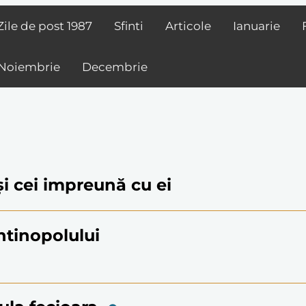
Zile de post
1987
Sfinti
Articole
Ianuarie
Noiembrie
Decembrie
 și cei impreună cu ei
antinopolului