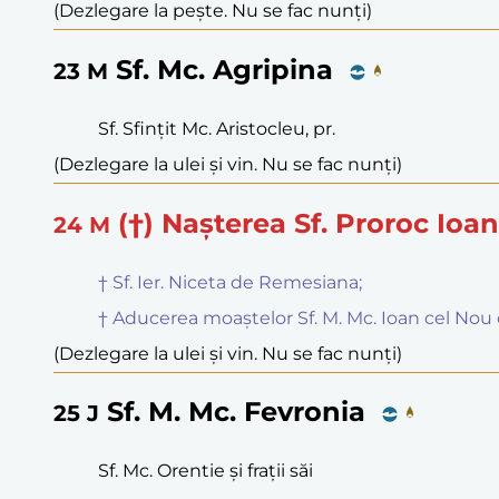
(Dezlegare la pește. Nu se fac nunți)
Sf. Mc. Agripina
23
M
Sf. Sfințit Mc. Aristocleu, pr.
(Dezlegare la ulei și vin. Nu se fac nunți)
(†) Nașterea Sf. Proroc Ioa
24
M
† Sf. Ier. Niceta de Remesiana;
† Aducerea moaștelor Sf. M. Mc. Ioan cel Nou
(Dezlegare la ulei și vin. Nu se fac nunți)
Sf. M. Mc. Fevronia
25
J
Sf. Mc. Orentie și frații săi