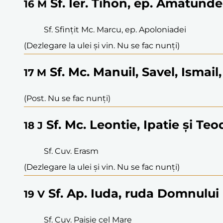
Sf. Ier. Tihon, ep. Amatunde
16
M
Sf. Sfințit Mc. Marcu, ep. Apoloniadei
(Dezlegare la ulei și vin. Nu se fac nunți)
Sf. Mc. Manuil, Savel, Ismail,
17
M
(Post. Nu se fac nunți)
Sf. Mc. Leontie, Ipatie și Teo
18
J
Sf. Cuv. Erasm
(Dezlegare la ulei și vin. Nu se fac nunți)
Sf. Ap. Iuda, ruda Domnului
19
V
Sf. Cuv. Paisie cel Mare