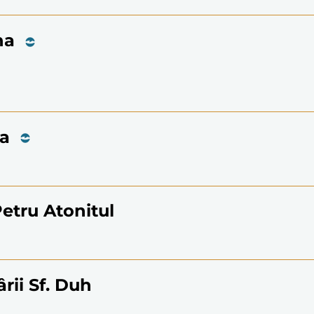
na
ba
Petru Atonitul
rii Sf. Duh