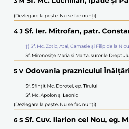
Sf. Mc. Luchilian, Ipatie și P
3
M
(Dezlegare la pește. Nu se fac nunți)
Sf. Ier. Mitrofan, patr. Const
4
J
†) Sf. Mc. Zotic, Atal, Camasie și Filip de la Nicu
Sf. Mironosițe Maria și Marta, surorile Dreptulu
Odovania praznicului Înălțăr
5
V
Sf. Sfințit Mc. Dorotei, ep. Tirului
Sf. Mc. Apolon și Leonid
(Dezlegare la pește. Nu se fac nunți)
Sf. Cuv. Ilarion cel Nou, eg. 
6
S