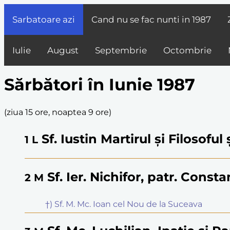
Sarbatoare azi
Cand nu se fac nunti in
1987
Iulie
August
Septembrie
Octombrie
Sărbători în Iunie 1987
(
ziua 15 ore, noaptea 9 ore
)
Sf. Iustin Martirul și Filosoful
1
L
Sf. Ier. Nichifor, patr. Const
2
M
†) Sf. M. Mc. Ioan cel Nou de la Suceava