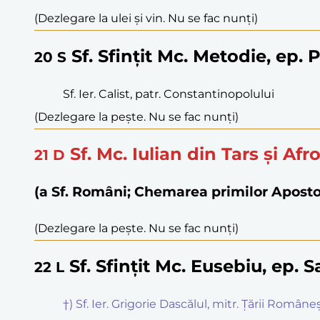
(Dezlegare la ulei și vin. Nu se fac nunți)
Sf. Sfințit Mc. Metodie, ep. 
20
S
Sf. Ier. Calist, patr. Constantinopolului
(Dezlegare la pește. Nu se fac nunți)
Sf. Mc. Iulian din Tars și Afr
21
D
(a Sf. Români; Chemarea primilor Aposto
(Dezlegare la pește. Nu se fac nunți)
Sf. Sfințit Mc. Eusebiu, ep. 
22
L
†) Sf. Ier. Grigorie Dascălul, mitr. Țării Româneș