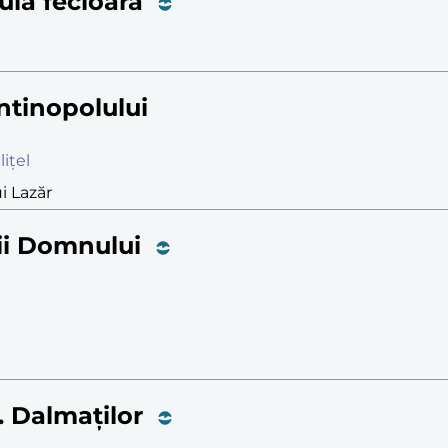
aula fecioara
antinopolului
lițel
i Lazăr
ii Domnului
M. Dalmaților