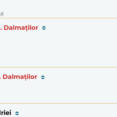
i)
M. Dalmaților
M. Dalmaților
riei