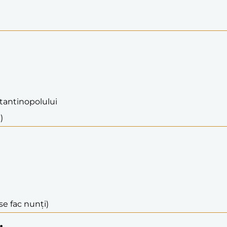
stantinopolului
)
se fac nunți)