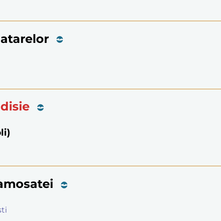
Patarelor
odisie
li)
Samosatei
ti