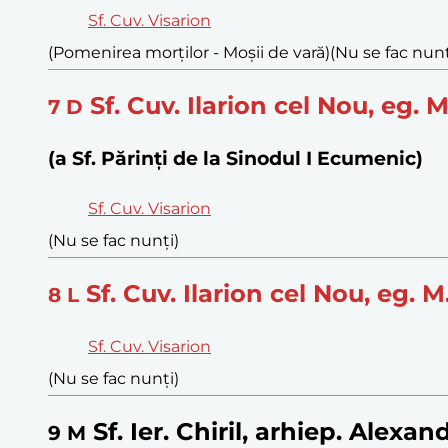
Sf. Cuv. Visarion
(Pomenirea morților - Moșii de vară)
(Nu se fac nunț
Sf. Cuv. Ilarion cel Nou, eg. 
7
D
(a Sf. Părinți de la Sinodul I Ecumenic)
Sf. Cuv. Visarion
(Nu se fac nunți)
Sf. Cuv. Ilarion cel Nou, eg. 
8
L
Sf. Cuv. Visarion
(Nu se fac nunți)
Sf. Ier. Chiril, arhiep. Alexand
9
M