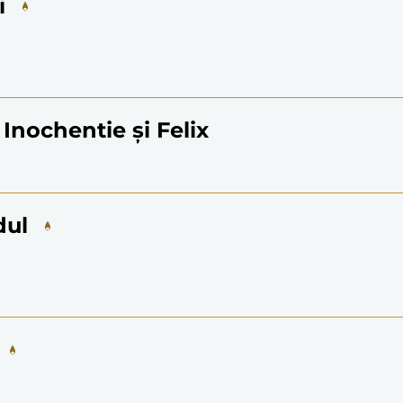
i
 Inochentie și Felix
dul