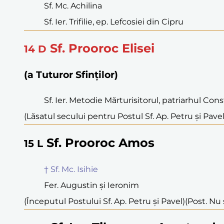
Sf. Mc. Achilina
Sf. Ier. Trifilie, ep. Lefcosiei din Cipru
Sf. Prooroc Elisei
14
D
(a Tuturor Sfinților)
Sf. Ier. Metodie Mărturisitorul, patriarhul Con
(Lăsatul secului pentru Postul Sf. Ap. Petru și Pavel
Sf. Prooroc Amos
15
L
† Sf. Mc. Isihie
Fer. Augustin și Ieronim
(Începutul Postului Sf. Ap. Petru și Pavel)
(Post. Nu 