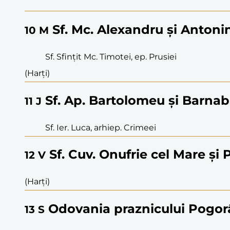
Sf. Mc. Alexandru și Antoni
10
M
Sf. Sfințit Mc. Timotei, ep. Prusiei
(Harți)
Sf. Ap. Bartolomeu și Barna
11
J
Sf. Ier. Luca, arhiep. Crimeei
Sf. Cuv. Onufrie cel Mare și 
12
V
(Harți)
Odovania praznicului Pogorâ
13
S