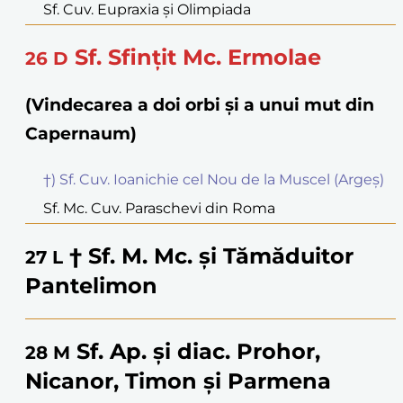
Sf. Cuv. Eupraxia și Olimpiada
Sf. Sfințit Mc. Ermolae
26
D
(Vindecarea a doi orbi și a unui mut din
Capernaum)
†) Sf. Cuv. Ioanichie cel Nou de la Muscel (Argeș)
Sf. Mc. Cuv. Paraschevi din Roma
† Sf. M. Mc. și Tămăduitor
27
L
Pantelimon
Sf. Ap. și diac. Prohor,
28
M
Nicanor, Timon și Parmena