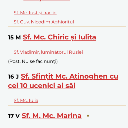
Sf. Mc. Iust și Iraclie
Sf. Cuv. Nicodim Aghioritul
Sf. Mc. Chiric și Iulita
15
M
Sf. Vladimir, luminătorul Rusiei
(Post. Nu se fac nunți)
Sf. Sfințit Mc. Atinoghen cu
16
J
cei 10 ucenici ai săi
Sf. Mc. Iulia
Sf. M. Mc. Marina
17
V