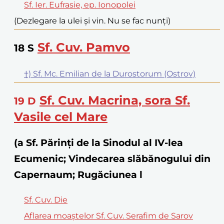
Sf. Ier. Eufrasie, ep. Ionopolei
(Dezlegare la ulei și vin. Nu se fac nunți)
Sf. Cuv. Pamvo
18
S
†) Sf. Mc. Emilian de la Durostorum (Ostrov)
Sf. Cuv. Macrina, sora Sf.
19
D
Vasile cel Mare
(a Sf. Părinţi de la Sinodul al IV-lea
Ecumenic; Vindecarea slăbănogului din
Capernaum; Rugăciunea l
Sf. Cuv. Die
Aflarea moaștelor Sf. Cuv. Serafim de Sarov