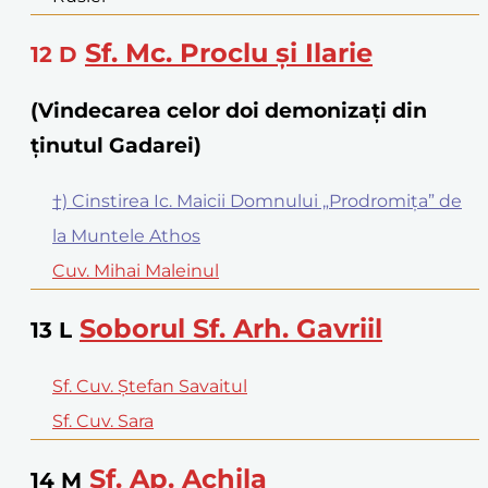
Sf. Mc. Proclu și Ilarie
12
D
(Vindecarea celor doi demonizați din
ținutul Gadarei)
†) Cinstirea Ic. Maicii Domnului „Prodromița” de
la Muntele Athos
Cuv. Mihai Maleinul
Soborul Sf. Arh. Gavriil
13
L
Sf. Cuv. Ștefan Savaitul
Sf. Cuv. Sara
Sf. Ap. Achila
14
M