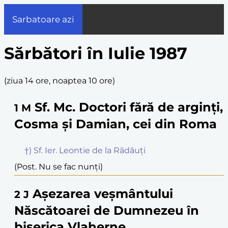
Sarbatoare azi
Sărbători în Iulie 1987
(
ziua 14 ore, noaptea 10 ore
)
Sf. Mc. Doctori fără de arginți,
1
M
Cosma și Damian, cei din Roma
†) Sf. Ier. Leontie de la Rădăuți
(Post. Nu se fac nunți)
Așezarea veșmântului
2
J
Născătoarei de Dumnezeu în
biserica Vlaherne