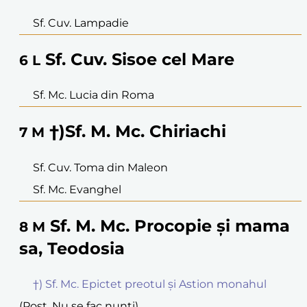
Sf. Cuv. Lampadie
Sf. Cuv. Sisoe cel Mare
6
L
Sf. Mc. Lucia din Roma
†)Sf. M. Mc. Chiriachi
7
M
Sf. Cuv. Toma din Maleon
Sf. Mc. Evanghel
Sf. M. Mc. Procopie și mama
8
M
sa, Teodosia
†) Sf. Mc. Epictet preotul și Astion monahul
(Post. Nu se fac nunți)