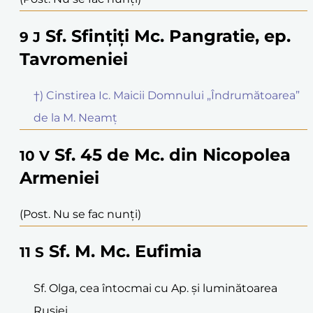
Sf. Sfințiți Mc. Pangratie, ep.
9
J
Tavromeniei
†) Cinstirea Ic. Maicii Domnului „Îndrumătoarea”
de la M. Neamț
Sf. 45 de Mc. din Nicopolea
10
V
Armeniei
(Post. Nu se fac nunți)
Sf. M. Mc. Eufimia
11
S
Sf. Olga, cea întocmai cu Ap. și luminătoarea
Rusiei