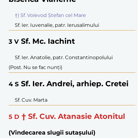
†) Sf. Voievod Ștefan cel Mare
Sf. Ier. Iuvenalie, patr. Ierusalimului
Sf. Mc. Iachint
3
V
Sf. Ier. Anatolie, patr. Constantinopolului
(Post. Nu se fac nunți)
Sf. Ier. Andrei, arhiep. Cretei
4
S
Sf. Cuv. Marta
† Sf. Cuv. Atanasie Atonitul
5
D
(Vindecarea slugii sutașului)