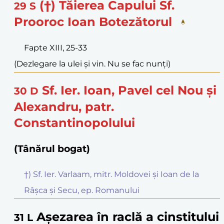
(†) Tăierea Capului Sf.
29
S
Prooroc Ioan Botezătorul
Fapte XIII, 25-33
(Dezlegare la ulei și vin. Nu se fac nunți)
Sf. Ier. Ioan, Pavel cel Nou și
30
D
Alexandru, patr.
Constantinopolului
(Tânărul bogat)
†) Sf. Ier. Varlaam, mitr. Moldovei și Ioan de la
Râșca și Secu, ep. Romanului
Așezarea în raclă a cinstitului
31
L