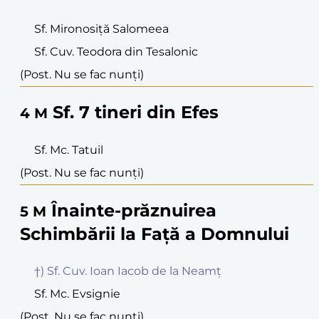
Sf. Mironosiță Salomeea
Sf. Cuv. Teodora din Tesalonic
(Post. Nu se fac nunți)
Sf. 7 tineri din Efes
4
M
Sf. Mc. Tatuil
(Post. Nu se fac nunți)
Înainte-prăznuirea
5
M
Schimbării la Față a Domnului
†) Sf. Cuv. Ioan Iacob de la Neamț
Sf. Mc. Evsignie
(Post. Nu se fac nunți)