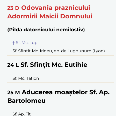
Odovania praznicului
23
D
Adormirii Maicii Domnului
(Pilda datornicului nemilostiv)
† Sf. Mc. Lup
Sf. Sfințit Mc. Irineu, ep. de Lugdunum (Lyon)
Sf. Sfințit Mc. Eutihie
24
L
Sf. Mc. Tation
Aducerea moaștelor Sf. Ap.
25
M
Bartolomeu
Sf. Ap. Tit