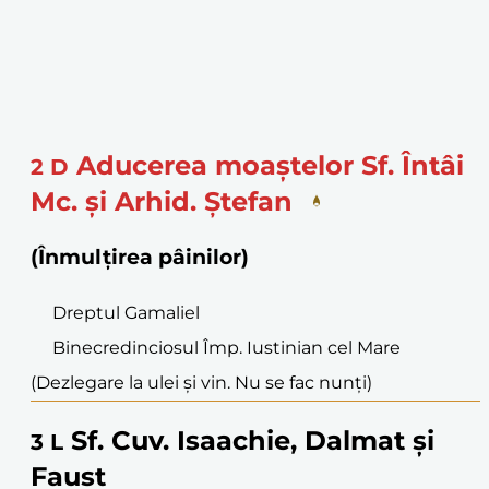
Aducerea moaștelor Sf. Întâi
2
D
Mc. și Arhid. Ștefan
(Înmulțirea pâinilor)
Dreptul Gamaliel
Binecredinciosul Împ. Iustinian cel Mare
(Dezlegare la ulei și vin. Nu se fac nunți)
Sf. Cuv. Isaachie, Dalmat și
3
L
Faust