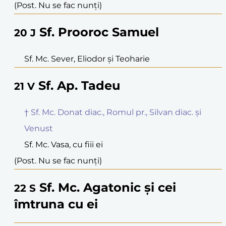
(Post. Nu se fac nunți)
Sf. Prooroc Samuel
20
J
Sf. Mc. Sever, Eliodor și Teoharie
Sf. Ap. Tadeu
21
V
† Sf. Mc. Donat diac., Romul pr., Silvan diac. și
Venust
Sf. Mc. Vasa, cu fiii ei
(Post. Nu se fac nunți)
Sf. Mc. Agatonic și cei
22
S
îmtruna cu ei