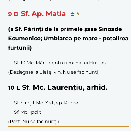
Sf. Ap. Matia
9
D
(a Sf. Părinți de la primele șase Sinoade
Ecumenice; Umblarea pe mare - potolirea
furtunii)
Sf. 10 Mc. Mărt. pentru icoana lui Hristos
(Dezlegare la ulei și vin. Nu se fac nunți)
Sf. Mc. Laurențiu, arhid.
10
L
Sf. Sfințit Mc. Xist, ep. Romei
Sf. Mc. Ipolit
(Post. Nu se fac nunți)