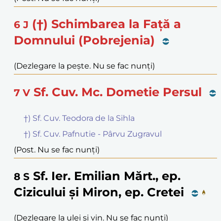
(†) Schimbarea la Față a
6
J
Domnului (Pobrejenia)
(Dezlegare la pește. Nu se fac nunți)
Sf. Cuv. Mc. Dometie Persul
7
V
†) Sf. Cuv. Teodora de la Sihla
†) Sf. Cuv. Pafnutie - Pârvu Zugravul
(Post. Nu se fac nunți)
Sf. Ier. Emilian Mărt., ep.
8
S
Cizicului și Miron, ep. Cretei
(Dezlegare la ulei și vin. Nu se fac nunți)