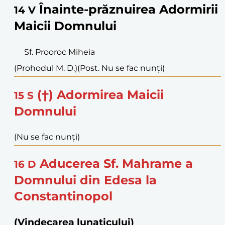
Înainte-prăznuirea Adormirii
14
V
Maicii Domnului
Sf. Prooroc Miheia
(Prohodul M. D.)
(Post. Nu se fac nunți)
(†) Adormirea Maicii
15
S
Domnului
(Nu se fac nunți)
Aducerea Sf. Mahrame a
16
D
Domnului din Edesa la
Constantinopol
(Vindecarea lunaticului)