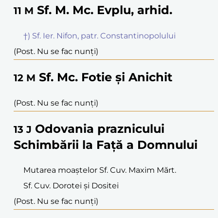
Sf. M. Mc. Evplu, arhid.
11
M
†) Sf. Ier. Nifon, patr. Constantinopolului
(Post. Nu se fac nunți)
Sf. Mc. Fotie și Anichit
12
M
(Post. Nu se fac nunți)
Odovania praznicului
13
J
Schimbării la Față a Domnului
Mutarea moaștelor Sf. Cuv. Maxim Mărt.
Sf. Cuv. Dorotei și Dositei
(Post. Nu se fac nunți)