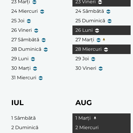
23
Marți
23
Vineri
24
Miercuri
24
Sâmbătă
25
Joi
25
Duminică
26
Vineri
26
Luni
27
Sâmbătă
27
Marți
28
Duminică
28
Miercuri
29
Luni
29
Joi
30
Marți
30
Vineri
31
Miercuri
IUL
AUG
1
Sâmbătă
1
Marți
2
Duminică
2
Miercuri