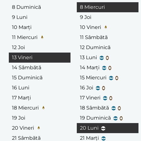
8
Duminică
8
Miercuri
9
Luni
9
Joi
10
Marți
10
Vineri
11
Miercuri
11
Sâmbătă
12
Joi
12
Duminică
13
Vineri
13
Luni
14
Sâmbătă
14
Marți
15
Duminică
15
Miercuri
16
Luni
16
Joi
17
Marți
17
Vineri
18
Miercuri
18
Sâmbătă
19
Joi
19
Duminică
20
Vineri
20
Luni
21
Sâmbătă
21
Marți