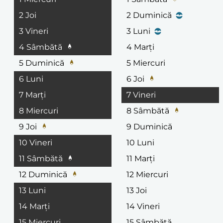
2
Joi
2
Duminică
3
Vineri
3
Luni
4
Sâmbătă
4
Marți
5
Duminică
5
Miercuri
6
Luni
6
Joi
7
Marți
7
Vineri
8
Miercuri
8
Sâmbătă
9
Joi
9
Duminică
10
Vineri
10
Luni
11
Sâmbătă
11
Marți
12
Duminică
12
Miercuri
13
Luni
13
Joi
14
Marți
14
Vineri
15
Miercuri
15
Sâmbătă