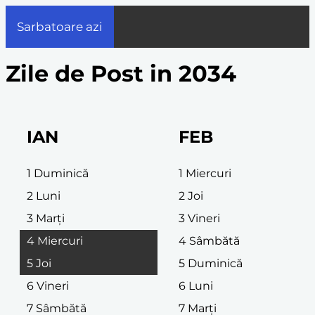
Sarbatoare azi
Zile de Post in
2034
IAN
FEB
1
Duminică
1
Miercuri
2
Luni
2
Joi
3
Marți
3
Vineri
4
Miercuri
4
Sâmbătă
5
Joi
5
Duminică
6
Vineri
6
Luni
7
Sâmbătă
7
Marți