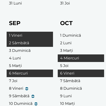
31
Luni
31
Joi
SEP
OCT
1
Vineri
1
Duminică
2
Sâmbătă
2
Luni
3
Duminică
3
Marți
4
Luni
4
Miercuri
5
Marți
5
Joi
6
Miercuri
6
Vineri
7
Joi
7
Sâmbătă
8
Vineri
8
Duminică
9
Sâmbătă
9
Luni
10
Duminică
10
Marți