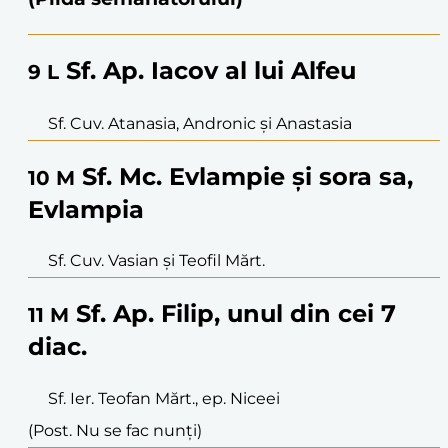
Sf. Ap. Iacov al lui Alfeu
9
L
Sf. Cuv. Atanasia, Andronic și Anastasia
Sf. Mc. Evlampie și sora sa,
10
M
Evlampia
Sf. Cuv. Vasian și Teofil Mărt.
Sf. Ap. Filip, unul din cei 7
11
M
diac.
Sf. Ier. Teofan Mărt., ep. Niceei
(Post. Nu se fac nunți)