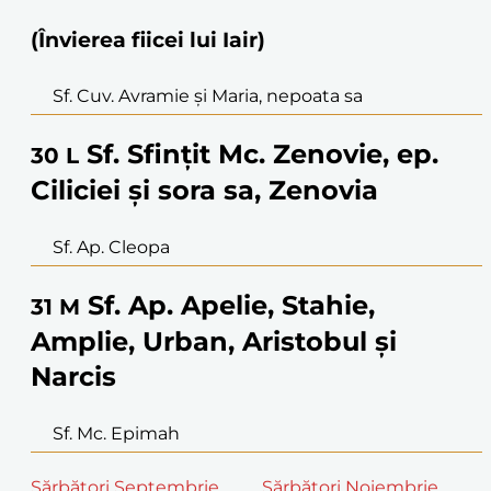
(Învierea fiicei lui Iair)
Sf. Cuv. Avramie și Maria, nepoata sa
Sf. Sfințit Mc. Zenovie, ep.
30
L
Ciliciei și sora sa, Zenovia
Sf. Ap. Cleopa
Sf. Ap. Apelie, Stahie,
31
M
Amplie, Urban, Aristobul și
Narcis
Sf. Mc. Epimah
Sărbători Septembrie
Sărbători Noiembrie