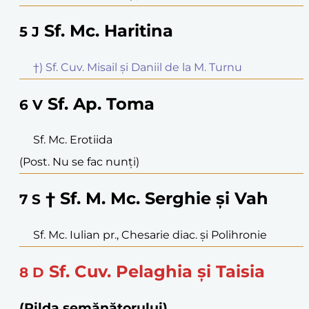
Sf. Mc. Haritina
5
J
†) Sf. Cuv. Misail și Daniil de la M. Turnu
Sf. Ap. Toma
6
V
Sf. Mc. Erotiida
(Post. Nu se fac nunți)
† Sf. M. Mc. Serghie și Vah
7
S
Sf. Mc. Iulian pr., Chesarie diac. și Polihronie
Sf. Cuv. Pelaghia și Taisia
8
D
(Pilda semănătorului)