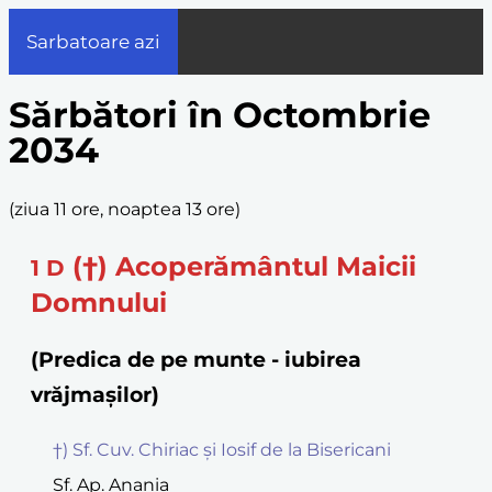
Sarbatoare azi
Sărbători în Octombrie
2034
(
ziua 11 ore, noaptea 13 ore
)
(†) Acoperământul Maicii
1
D
Domnului
(Predica de pe munte - iubirea
vrăjmașilor)
†) Sf. Cuv. Chiriac și Iosif de la Bisericani
Sf. Ap. Anania