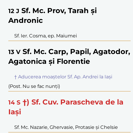
Sf. Mc. Prov, Tarah și
12
J
Andronic
Sf. Ier. Cosma, ep. Maiumei
Sf. Mc. Carp, Papil, Agatodor,
13
V
Agatonica și Florentie
† Aducerea moaștelor Sf. Ap. Andrei la Iași
(Post. Nu se fac nunți)
†) Sf. Cuv. Parascheva de la
14
S
Iași
Sf. Mc. Nazarie, Ghervasie, Protasie și Chelsie