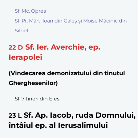
Sf. Mc. Oprea
Sf. Pr. Mărt. Ioan din Galeș și Moise Măcinic din
Sibiel
Sf. Ier. Averchie, ep.
22
D
Ierapolei
(Vindecarea demonizatului din ținutul
Gherghesenilor)
Sf. 7 tineri din Efes
Sf. Ap. Iacob, ruda Domnului,
23
L
întâiul ep. al Ierusalimului