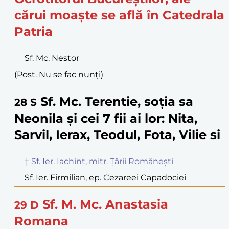
cărui moaște se află în Catedrala
Patria
Sf. Mc. Nestor
(Post. Nu se fac nunți)
Sf. Mc. Terentie, soția sa
28
S
Neonila și cei 7 fii ai lor: Nita,
Sarvil, Ierax, Teodul, Fota, Vilie si
† Sf. Ier. Iachint, mitr. Țării Românești
Sf. Ier. Firmilian, ep. Cezareei Capadociei
Sf. M. Mc. Anastasia
29
D
Romana