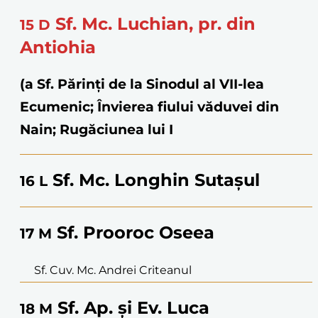
Sf. Mc. Luchian, pr. din
15
D
Antiohia
(a Sf. Părinţi de la Sinodul al VII-lea
Ecumenic; Învierea fiului văduvei din
Nain; Rugăciunea lui I
Sf. Mc. Longhin Sutașul
16
L
Sf. Prooroc Oseea
17
M
Sf. Cuv. Mc. Andrei Criteanul
Sf. Ap. și Ev. Luca
18
M