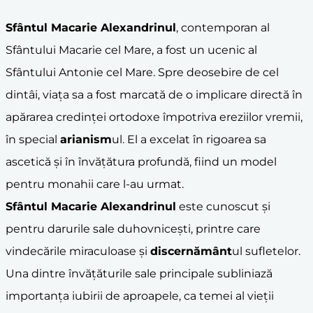
Sfântul Macarie Alexandrinul
, contemporan al
Sfântului Macarie cel Mare, a fost un ucenic al
Sfântului Antonie cel Mare. Spre deosebire de cel
dintâi, viața sa a fost marcată de o implicare directă în
apărarea credinței ortodoxe împotriva ereziilor vremii,
în special
arianism
ul. El a excelat în rigoarea sa
ascetică și în învățătura profundă, fiind un model
pentru monahii care l-au urmat.
Sfântul Macarie Alexandrinul
este cunoscut și
pentru darurile sale duhovnicești, printre care
vindecările miraculoase și
discernământ
ul sufletelor.
Una dintre învățăturile sale principale subliniază
importanța iubirii de aproapele, ca temei al vieții