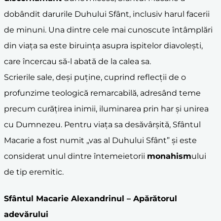
dobândit darurile Duhului Sfânt, inclusiv harul facerii
de minuni. Una dintre cele mai cunoscute întâmplări
din viața sa este biruința asupra ispitelor diavolești,
care încercau să-l abată de la calea sa.
Scrierile sale, deși puține, cuprind reflecții de o
profunzime teologică remarcabilă, adresând teme
precum curățirea inimii, iluminarea prin har și unirea
cu Dumnezeu. Pentru viața sa desăvârșită, Sfântul
Macarie a fost numit „vas al Duhului Sfânt” și este
considerat unul dintre întemeietorii
monahism
ului
de tip eremitic.
Sfântul Macarie Alexandrinul
– Apărătorul
adevărului