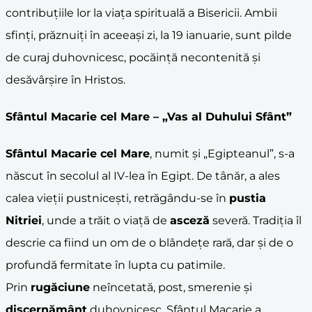
contribuțiile lor la viața spirituală a Bisericii. Ambii
sfinți, prăznuiți în aceeași zi, la 19 ianuarie, sunt pilde
de curaj duhovnicesc, pocăință necontenită și
desăvârșire în Hristos.
Sfântul Macarie cel Mare
– „Vas al Duhului Sfânt”
Sfântul Macarie cel Mare
, numit și „Egipteanul”, s-a
născut în secolul al IV-lea în Egipt. De tânăr, a ales
calea vieții pustnicești, retrăgându-se în
pustia
Nitriei
, unde a trăit o viață de
asceză
severă. Tradiția îl
descrie ca fiind un om de o blândețe rară, dar și de o
profundă fermitate în lupta cu patimile.
Prin
rugăciune
neîncetată, post, smerenie și
discernământ
duhovnicesc, Sfântul Macarie a