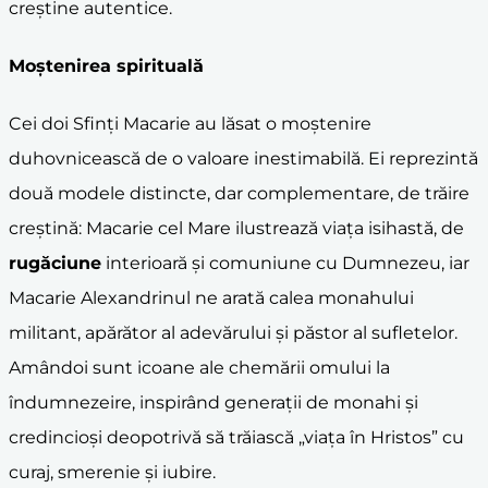
creștine autentice.
Moștenirea spirituală
Cei doi Sfinți Macarie au lăsat o moștenire
duhovnicească de o valoare inestimabilă. Ei reprezintă
două modele distincte, dar complementare, de trăire
creștină: Macarie cel Mare ilustrează viața isihastă, de
rugăciune
interioară și comuniune cu Dumnezeu, iar
Macarie Alexandrinul ne arată calea monahului
militant, apărător al adevărului și păstor al sufletelor.
Amândoi sunt icoane ale chemării omului la
îndumnezeire, inspirând generații de monahi și
credincioși deopotrivă să trăiască „viața în Hristos” cu
curaj, smerenie și iubire.