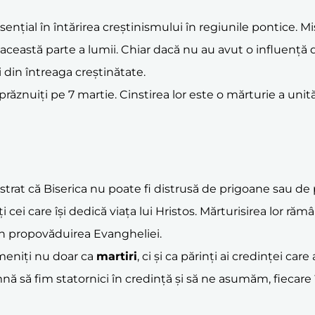
ențial în întărirea creștinismului în regiunile pontice. Mi
 în această parte a lumii. Chiar dacă nu au avut o influenț
și din întreaga creștinătate.
prăznuiți pe 7 martie. Cinstirea lor este o mărturie a unit
at că Biserica nu poate fi distrusă de prigoane sau de pe
 care își dedică viața lui Hristos. Mărturisirea lor rămâne 
 în propovăduirea Evangheliei.
eniți nu doar ca
martiri
, ci și ca părinți ai credinței ca
ă să fim statornici în credință și să ne asumăm, fiecare î