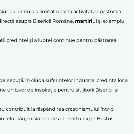
siunea lor nu s-a limitat doar la activitatea pastorală
ă directă asupra Bisericii Române,
martiri
ul și exemplul
ății credinței și a luptei continue pentru păstrarea
rsecuții. În ciuda suferințelor îndurate, credința lor a
un izvor de inspirație pentru slujitorii Bisericii și
re au contribuit la răspândirea creștinismului într-o
n felul său, misiunea de a-L mărturisi pe Hristos,