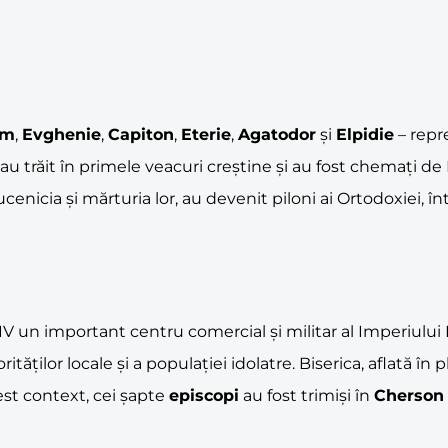
em
,
Evghenie
,
Capiton
,
Eterie
,
Agatodor
și
Elpidie
– repr
tori au trăit în primele veacuri creștine și au fost chema
cenicia și mărturia lor, au devenit piloni ai Ortodoxiei, 
III-IV un important centru comercial și militar al Imperiu
tăților locale și a populației idolatre. Biserica, aflată în 
cest context, cei șapte
episcopi
au fost trimiși în
Cherson