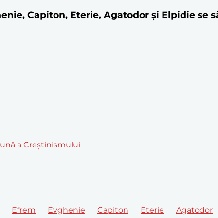
henie, Capiton, Eterie, Agatodor şi Elpidie se
mună a Creștinismului
Efrem
Evghenie
Capiton
Eterie
Agatodor