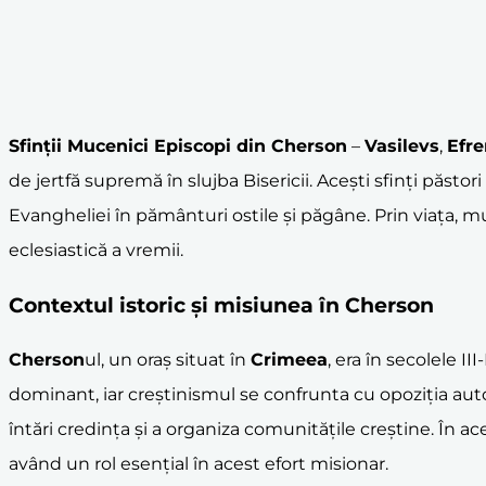
Sfinții Mucenici Episcopi din
Cherson
–
Vasilevs
,
Efr
de jertfă supremă în slujba Bisericii. Acești sfinți păs
Evangheliei în pământuri ostile și păgâne. Prin viața, mu
eclesiastică a vremii.
Contextul istoric și misiunea în
Cherson
Cherson
ul, un oraș situat în
Crimeea
, era în secolele 
dominant, iar creștinismul se confrunta cu opoziția autori
întări credința și a organiza comunitățile creștine. În a
având un rol esențial în acest efort misionar.