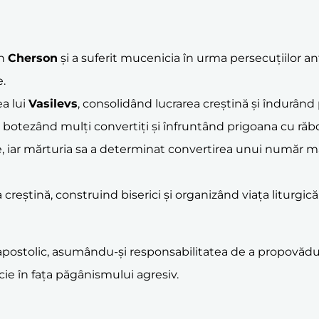
în
Cherson
și a suferit mucenicia în urma persecuțiilor ant
e.
a lui
Vasilevs
, consolidând lucrarea creștină și îndurând
 botezând mulți convertiți și înfruntând prigoana cu răb
 iar mărturia sa a determinat convertirea unui număr mare
reștină, construind biserici și organizând viața liturgică.
stolic, asumându-și responsabilitatea de a propovădui 
cie în fața păgânismului agresiv.