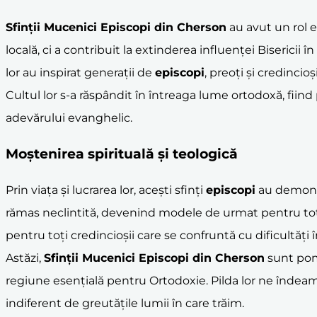
Sfinții Mucenici Episcopi din
Cherson
au avut un rol es
locală, ci a contribuit la extinderea influenței Bisericii
lor au inspirat generații de
episcopi
, preoți și credincio
Cultul lor s-a răspândit în întreaga lume ortodoxă, fiind 
adevărului evanghelic.
Moștenirea spirituală și teologică
Prin viața și lucrarea lor, acești sfinți
episcopi
au demonstr
rămas neclintită, devenind modele de urmat pentru toți cei
pentru toți credincioșii care se confruntă cu dificultăți
Astăzi,
Sfinții Mucenici Episcopi din
Cherson
sunt pom
regiune esențială pentru Ortodoxie. Pilda lor ne îndeamn
indiferent de greutățile lumii în care trăim.