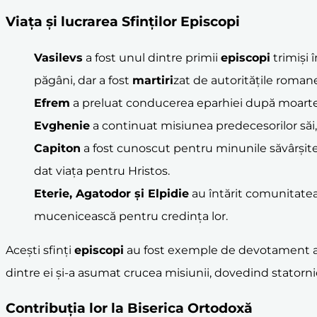
Viața și lucrarea Sfinților Episcopi
Vasilevs
a fost unul dintre primii
episcopi
trimiși 
păgâni, dar a fost
martiri
zat de autoritățile roman
Efrem
a preluat conducerea eparhiei după moarte
Evghenie
a continuat misiunea predecesorilor săi,
Capiton
a fost cunoscut pentru minunile săvârșite,
dat viața pentru Hristos.
Eterie
,
Agatodor
și
Elpidie
au întărit comunitatea c
mucenicească pentru credința lor.
Acești sfinți
episcopi
au fost exemple de devotament apo
dintre ei și-a asumat crucea misiunii, dovedind statorni
Contribuția lor la
Biserica Ortodoxă