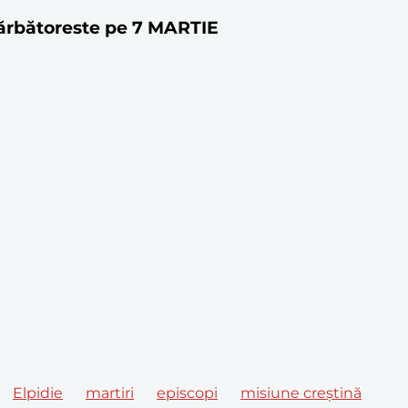
 sărbătoreste pe 7 MARTIE
Elpidie
martiri
episcopi
misiune creștină