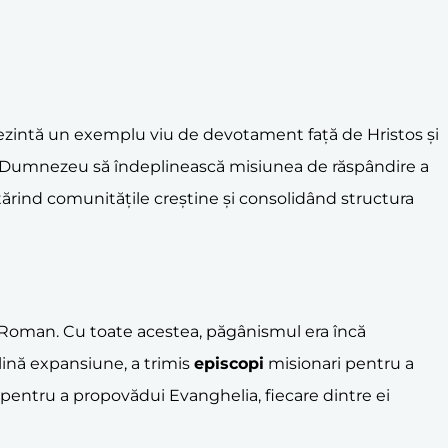
ezintă un exemplu viu de devotament față de Hristos și
ți de Dumnezeu să îndeplinească misiunea de răspândire a
întărind comunitățile creștine și consolidând structura
lui Roman. Cu toate acestea, păgânismul era încă
plină expansiune, a trimis
episcopi
misionari pentru a
pentru a propovădui Evanghelia, fiecare dintre ei