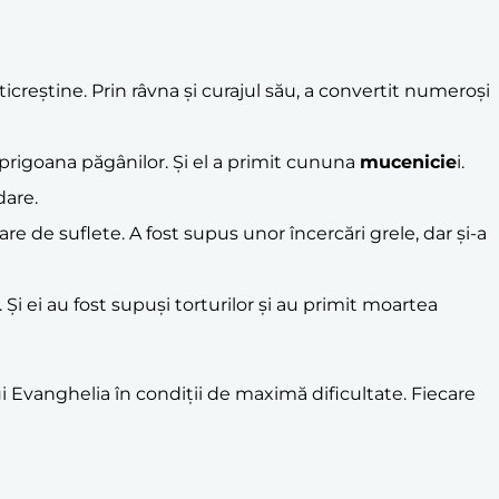
icreștine. Prin râvna și curajul său, a convertit numeroși
 prigoana păgânilor. Și el a primit cununa
mucenicie
i.
dare.
 de suflete. A fost supus unor încercări grele, dar și-a
 Și ei au fost supuși torturilor și au primit moartea
Evanghelia în condiții de maximă dificultate. Fiecare