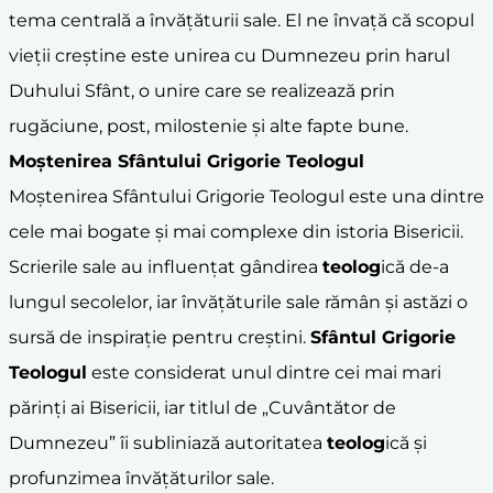
tema centrală a învățăturii sale. El ne învață că scopul
vieții creștine este unirea cu Dumnezeu prin harul
Duhului Sfânt, o unire care se realizează prin
rugăciune, post, milostenie și alte fapte bune.
Moștenirea Sfântului Grigorie Teologul
Moștenirea Sfântului Grigorie Teologul este una dintre
cele mai bogate și mai complexe din istoria Bisericii.
Scrierile sale au influențat gândirea
teolog
ică de-a
lungul secolelor, iar învățăturile sale rămân și astăzi o
sursă de inspirație pentru creștini.
Sfântul Grigorie
Teologul
este considerat unul dintre cei mai mari
părinți ai Bisericii, iar titlul de „Cuvântător de
Dumnezeu” îi subliniază autoritatea
teolog
ică și
profunzimea învățăturilor sale.