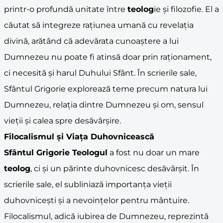
printr-o profundă unitate între
teolog
ie și filozofie. El a
căutat să integreze rațiunea umană cu revelația
divină, arătând că adevărata cunoaștere a lui
Dumnezeu nu poate fi atinsă doar prin raționament,
ci necesită și harul Duhului Sfânt. În scrierile sale,
Sfântul Grigorie explorează teme precum natura lui
Dumnezeu, relația dintre Dumnezeu și om, sensul
vieții și calea spre desăvârșire.
Filocalismul și Viața Duhovnicească
Sfântul Grigorie Teologul
a fost nu doar un mare
teolog
, ci și un părinte duhovnicesc desăvârșit. În
scrierile sale, el subliniază importanța vieții
duhovnicești și a nevoințelor pentru mântuire.
Filocalismul, adică iubirea de Dumnezeu, reprezintă