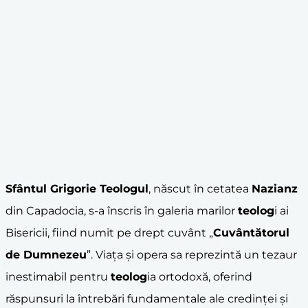
Sfântul Grigorie Teologul
, născut în cetatea
Nazianz
din Capadocia, s-a înscris în galeria marilor
teolog
i ai
Bisericii, fiind numit pe drept cuvânt „
Cuvântătorul
de Dumnezeu
”. Viața și opera sa reprezintă un tezaur
inestimabil pentru
teolog
ia ortodoxă, oferind
răspunsuri la întrebări fundamentale ale credinței și