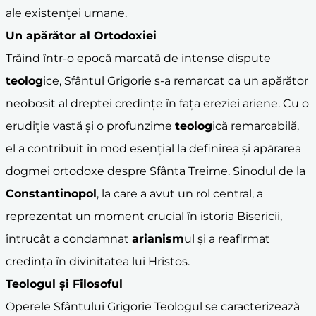
ale existenței umane.
Un apărător al Ortodoxiei
Trăind într-o epocă marcată de intense dispute
teolog
ice, Sfântul Grigorie s-a remarcat ca un apărător
neobosit al dreptei credințe în fața ereziei ariene. Cu o
erudiție vastă și o profunzime
teolog
ică remarcabilă,
el a contribuit în mod esențial la definirea și apărarea
dogmei ortodoxe despre Sfânta Treime. Sinodul de la
Constantinopol
, la care a avut un rol central, a
reprezentat un moment crucial în istoria Bisericii,
întrucât a condamnat
arianism
ul și a reafirmat
credința în divinitatea lui Hristos.
Teologul și Filosoful
Operele Sfântului Grigorie Teologul se caracterizează