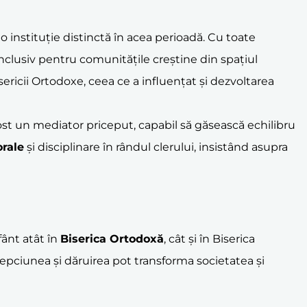
 instituție distinctă în acea perioadă. Cu toate
inclusiv pentru comunitățile creștine din spațiul
isericii Ortodoxe, ceea ce a influențat și dezvoltarea
a fost un mediator priceput, capabil să găsească echilibru
rale
și disciplinare în rândul clerului, insistând asupra
fânt atât în
Biserica Ortodoxă
, cât și în Biserica
epciunea și dăruirea pot transforma societatea și