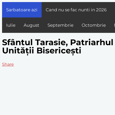
Sarbatoare azi
Cand nu se fac nunti in
2026
Iulie
August
Septembrie
Octombrie
Sfântul Tarasie, Patriarhu
Unității Bisericești
Share