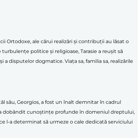
i Ortodoxe, ale cărui realizări și contribuții au lăsat o
turbulențe politice și religioase, Tarasie a reușit să
i a disputelor dogmatice. Viața sa, familia sa, realizările
atăl său, Georgios, a fost un înalt demnitar în cadrul
are a dobândit cunoștințe profunde în domeniul dreptului,
ea ce l-a determinat să urmeze o cale dedicată serviciului