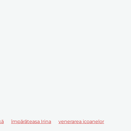
xă
împărăteasa Irina
venerarea icoanelor