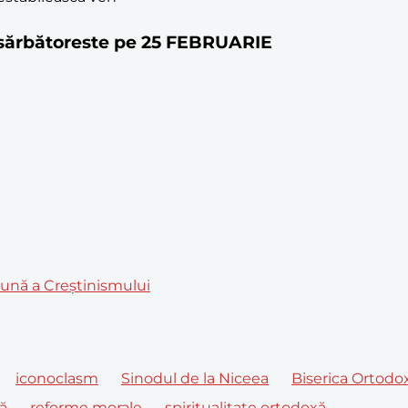
e sărbătoreste pe 25 FEBRUARIE
mună a Creștinismului
iconoclasm
Sinodul de la Niceea
Biserica Ortodo
nă
reforme morale
spiritualitate ortodoxă