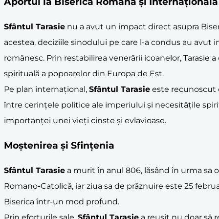
Aportul la Biserica Română și Internațională
Sfântul Tarasie
nu a avut un impact direct asupra Biser
acestea, deciziile sinodului pe care l-a condus au avut 
românesc. Prin restabilirea venerării icoanelor, Tarasie a
spirituală a popoarelor din Europa de Est.
Pe plan internațional,
Sfântul Tarasie
este recunoscut ca
între cerințele politice ale imperiului și necesitățile sp
importanței unei vieți cinste și evlavioase.
Moștenirea și Sfințenia
Sfântul Tarasie
a murit în anul 806, lăsând în urma sa o
Romano-Catolică, iar ziua sa de prăznuire este 25 febru
Biserica într-un mod profund.
Prin eforturile sale,
Sfântul Tarasie
a reușit nu doar să 