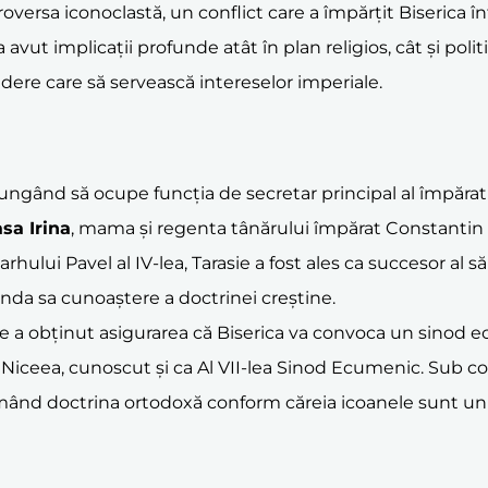
ersa iconoclastă, un conflict care a împărțit Biserica într
avut implicații profunde atât în plan religios, cât și polit
ere care să servească intereselor imperiale.
ajungând să ocupe funcția de secretar principal al împăratu
sa Irina
, mama și regenta tânărului împărat Constantin a
rhului Pavel al IV-lea, Tarasie a fost ales ca succesor al să
unda sa cunoaștere a doctrinei creștine.
ce a obținut asigurarea că Biserica va convoca un sinod 
e la Niceea, cunoscut și ca Al VII-lea Sinod Ecumenic. Sub
rmând doctrina ortodoxă conform căreia icoanele sunt un 