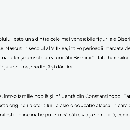
ului, este una dintre cele mai venerabile figuri ale Biserici
. Născut în secolul al VIII-lea, într-o perioadă marcată de 
nelor și consolidarea unității Bisericii în fața heresiilor ș
 înțelepciune, credință și dăruire.
ea, într-o familie nobilă și influentă din Constantinopol. T
tă origine i-a oferit lui Tarasie o educație aleasă, în c
anifestat o înclinație puternică către viața spirituală, ce