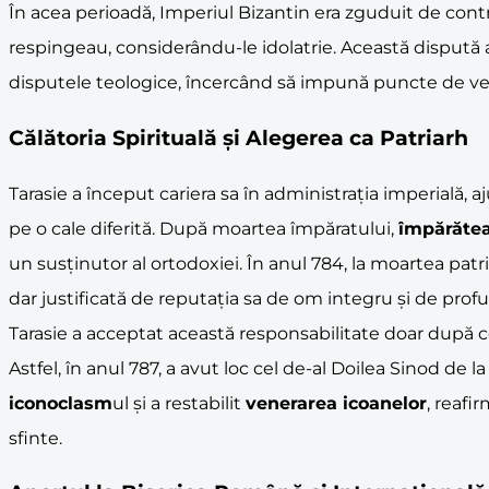
În acea perioadă, Imperiul Bizantin era zguduit de controv
respingeau, considerându-le idolatrie. Această dispută a 
disputele teologice, încercând să impună puncte de ved
Călătoria Spirituală și Alegerea ca Patriarh
Tarasie a început cariera sa în administrația imperială, 
pe o cale diferită. După moartea împăratului,
împărătea
un susținutor al ortodoxiei. În anul 784, la moartea patria
dar justificată de reputația sa de om integru și de prof
Tarasie a acceptat această responsabilitate doar după 
Astfel, în anul 787, a avut loc cel de-al Doilea Sinod d
iconoclasm
ul și a restabilit
venerarea icoanelor
, reafi
sfinte.