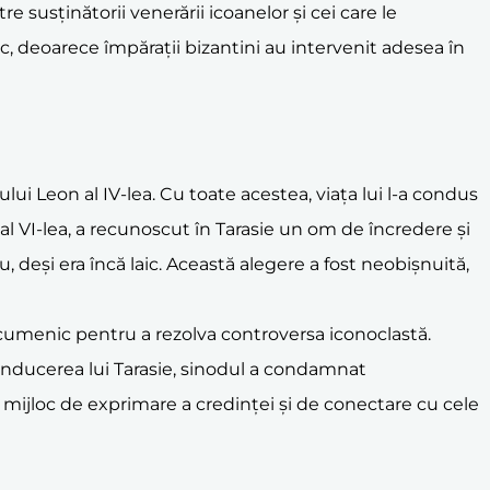
e susținătorii venerării icoanelor și cei care le
ic, deoarece împărații bizantini au intervenit adesea în
lui Leon al IV-lea. Cu toate acestea, viața lui l-a condus
l VI-lea, a recunoscut în Tarasie un om de încredere și
u, deși era încă laic. Această alegere a fost neobișnuită,
ecumenic pentru a rezolva controversa iconoclastă.
 conducerea lui Tarasie, sinodul a condamnat
mijloc de exprimare a credinței și de conectare cu cele