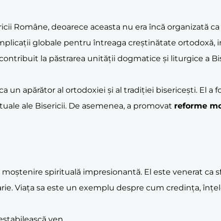
icii Române, deoarece aceasta nu era încă organizată ca o
implicații globale pentru întreaga creștinătate ortodoxă, 
 contribuit la păstrarea unității dogmatice și liturgice a B
 un apărător al ortodoxiei și al tradiției bisericești. El 
irituale ale Bisericii. De asemenea, a promovat
reforme mo
 moștenire spirituală impresionantă. El este venerat ca s
arie. Viața sa este un exemplu despre cum credința, înțel
restabilească ven