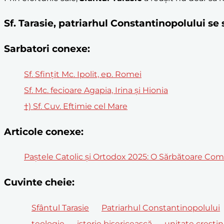
Sf. Tarasie, patriarhul Constantinopolului s
Sarbatori conexe:
Sf. Sfințit Mc. Ipolit, ep. Romei
Sf. Mc. fecioare Agapia, Irina şi Hionia
†) Sf. Cuv. Eftimie cel Mare
Articole conexe:
Paștele Catolic și Ortodox 2025: O Sărbătoare Co
Cuvinte cheie:
Sfântul Tarasie
Patriarhul Constantinopolului
teologie
istorie bisericească
unitate crești