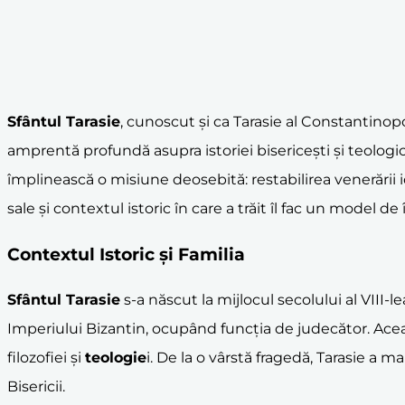
Sfântul Tarasie
, cunoscut și ca Tarasie al Constantinopol
amprentă profundă asupra istoriei bisericești și teologice
împlinească o misiune deosebită: restabilirea venerării icoa
sale și contextul istoric în care a trăit îl fac un model de
Contextul Istoric și Familia
Sfântul Tarasie
s-a născut la mijlocul secolului al VIII-l
Imperiului Bizantin, ocupând funcția de judecător. Aceas
filozofiei și
teologie
i. De la o vârstă fragedă, Tarasie a m
Bisericii.