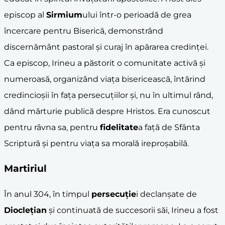
episcop al
Sirmium
ului într-o perioadă de grea
încercare pentru Biserică, demonstrând
discernământ pastoral și curaj în apărarea credinței.
Ca episcop, Irineu a păstorit o comunitate activă și
numeroasă, organizând viața bisericească, întărind
credincioșii în fața persecuțiilor și, nu în ultimul rând,
dând mărturie publică despre Hristos. Era cunoscut
pentru râvna sa, pentru
fidelitate
a față de Sfânta
Scriptură și pentru viața sa morală ireproșabilă.
Martiriul
În anul 304, în timpul
persecuție
i declanșate de
Dioclețian
și continuată de succesorii săi, Irineu a fost