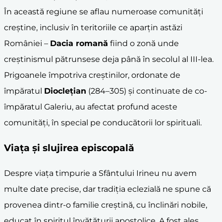
În această regiune se aflau numeroase comunități
creștine, inclusiv în teritoriile ce aparțin astăzi
României –
Dacia romană
fiind o zonă unde
creștinismul pătrunsese deja până în secolul al III-lea.
Prigoanele împotriva creștinilor, ordonate de
împăratul
Dioclețian
(284–305) și continuate de co-
împăratul Galeriu, au afectat profund aceste
comunități, în special pe conducătorii lor spirituali.
Viața și slujirea episcopală
Despre viața timpurie a Sfântului Irineu nu avem
multe date precise, dar tradiția eclezială ne spune că
provenea dintr-o familie creștină, cu înclinări nobile,
educat în spiritul învățăturii apostolice. A fost ales