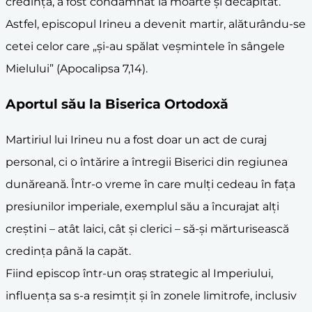
credință, a fost condamnat la moarte și decapitat.
Astfel, episcopul Irineu a devenit martir, alăturându-se
cetei celor care „și-au spălat veșmintele în sângele
Mielului” (Apocalipsa 7,14).
Aportul său la
Biserica Ortodoxă
Martiriul lui Irineu nu a fost doar un act de curaj
personal, ci o întărire a întregii Biserici din regiunea
dunăreană. Într-o vreme în care mulți cedeau în fața
presiunilor imperiale, exemplul său a încurajat alți
creștini – atât laici, cât și clerici – să-și mărturisească
credința până la capăt.
Fiind episcop într-un oraș strategic al Imperiului,
influența sa s-a resimțit și în zonele limitrofe, inclusiv