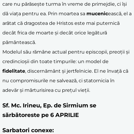
care nu părăsește turma în vreme de primejdie, ci își
dă viața pentru ea. Prin moartea sa
mucenic
ească, el a
arătat că dragostea de Hristos este mai puternică
decât frica de moarte și decât orice legătură
pământească.
Modelul său rămâne actual pentru episcopii, preoții și
credincioșii din toate timpurile: un model de
fidelitate
, discernământ și jertfelnicie. El ne învață că
nu compromisurile ne salvează, ci statornicia în
adevăr și mărturisirea cu prețul vieții.
Sf. Mc. Irineu, Ep. de Sirmium se
sărbătoreste pe 6 APRILIE
Sarbatori conexe: