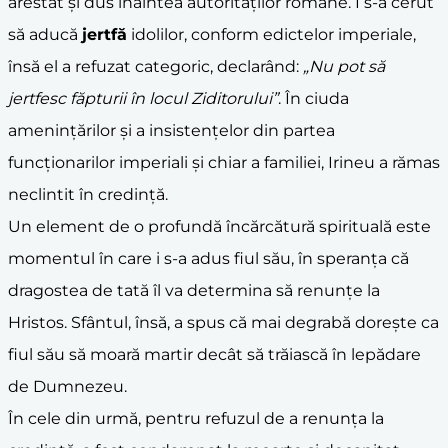
arestat și dus înaintea autorităților romane. I s-a cerut
să aducă
jertfă
idolilor, conform edictelor imperiale,
însă el a refuzat categoric, declarând:
„Nu pot să
jertfesc făpturii în locul Ziditorului”
. În ciuda
amenințărilor și a insistențelor din partea
funcționarilor imperiali și chiar a familiei, Irineu a rămas
neclintit în credință.
Un element de o profundă încărcătură spirituală este
momentul în care i s-a adus fiul său, în speranța că
dragostea de tată îl va determina să renunțe la
Hristos. Sfântul, însă, a spus că mai degrabă dorește ca
fiul său să moară martir decât să trăiască în lepădare
de Dumnezeu.
În cele din urmă, pentru refuzul de a renunța la