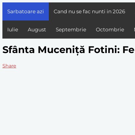
Sarbatoare azi
Cand nu se fac nunti in
2026
Iulie
August
Septembrie
Octombrie
Sfânta Muceniță Fotini: F
Share