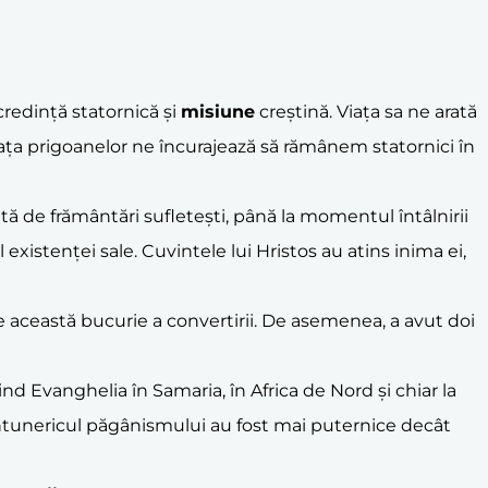
 credință statornică și
misiune
creștină. Viața sa ne arată
 fața prigoanelor ne încurajează să rămânem statornici în
rcată de frământări sufletești, până la momentul întâlnirii
 existenței sale. Cuvintele lui Hristos au atins inima ei,
 ele această bucurie a convertirii. De asemenea, a avut doi
 Evanghelia în Samaria, în Africa de Nord și chiar la
întunericul păgânismului au fost mai puternice decât