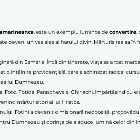
amarineanca
, este un exemplu luminos de
convertire
,
te deveni un vas ales al harului divin. Mărturisirea sa în
originară din Samaria. Încă din tinerețe, viața sa a fost ma
ost o întâlnire providențială, care a schimbat radical cursul
jirea lui Dumnezeu.
tolia, Foto, Fotida, Parascheva și Chiriachi, împărtășind cu
venind mărturisitori ai lui Hristos.
lui, Fotini a devenit o misionară neobosită, propovăduind
 pentru Dumnezeu și dorința de a aduce lumină celor din 