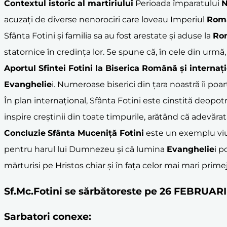
Contextul istoric al
martiriu
lui
Perioada împaratului
N
acuzați de diverse nenorociri care loveau Imperiul
Rom
Sfânta Fotini și familia sa au fost arestate și aduse la
Ro
statornice în credința lor. Se spune că, în cele din urm
Aportul Sfintei Fotini la Biserica Română și internaț
Evanghelie
i. Numeroase biserici din țara noastră îi poa
În plan internațional, Sfânta Fotini este cinstită deopotr
inspire creștinii din toate timpurile, arătând că adevă
Concluzie
Sfânta Muceniță Fotini
este un exemplu viu 
pentru harul lui Dumnezeu și că lumina
Evanghelie
i p
mărturisi pe Hristos chiar și în fața celor mai mari primej
Sf.Mc.Fotini se sărbătoreste pe 26 FEBRUAR
Sarbatori conexe: