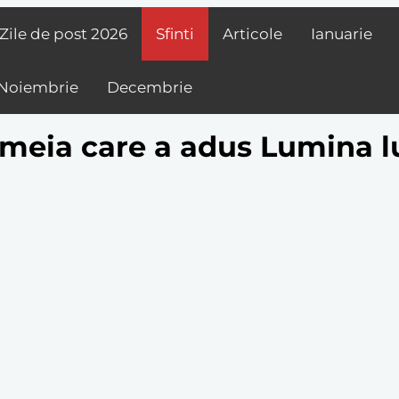
Zile de post
2026
Sfinti
Articole
Ianuarie
Noiembrie
Decembrie
emeia care a adus Lumina lu