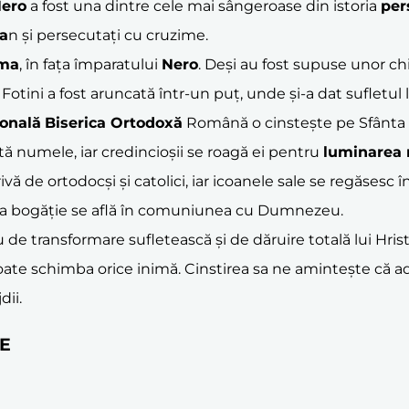
ero
a fost una dintre cele mai sângeroase din istoria
per
a
n și persecutați cu cruzime.
ma
, în fața împaratului
Nero
. Deși au fost supuse unor ch
ă, Fotini a fost aruncată într-un puț, unde și-a dat sufl
ională
Biserica Ortodoxă
Română o cinstește pe Sfânta 
rtă numele, iar credincioșii se roagă ei pentru
luminarea 
ivă de ortodocși și catolici, iar icoanele sale se regăsesc
rata bogăție se află în comuniunea cu Dumnezeu.
de transformare sufletească și de dăruire totală lui Hris
oate schimba orice inimă. Cinstirea sa ne amintește că ad
dii.
IE