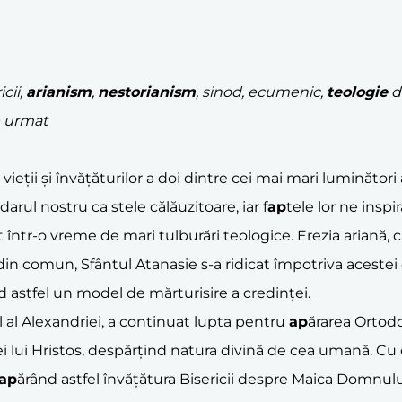
icii,
arianism
,
nestorianism
, sinod, ecumenic,
teologie
do
de urmat
ții și învățăturilor a doi dintre cei mai mari luminători ai 
arul nostru ca stele călăuzitoare, iar f
ap
tele lor ne insp
t într-o vreme de mari tulburări teologice. Erezia ariană
 din comun, Sfântul Atanasie s-a ridicat împotriva acestei 
nd astfel un model de mărturisire a credinței.
l al Alexandriei, a continuat lupta pentru
ap
ărarea Ortodo
i lui Hristos, despărțind natura divină de cea umană. Cu
ap
ărând astfel învățătura Bisericii despre Maica Domnu