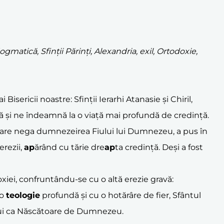
gmatică, Sfinții Părinți, Alexandria, exil, Ortodoxie,
Bisericii noastre: Sfinții Ierarhi Atanasie și Chiril,
iră și ne îndeamnă la o viață mai profundă de credință.
, care nega dumnezeirea Fiului lui Dumnezeu, a pus în
erezii,
ap
ărând cu tărie dre
ap
ta credință. Deși a fost
xiei, confruntându-se cu o altă erezie gravă:
 o
teologie
profundă și cu o hotărâre de fier, Sfântul
lui ca Născătoare de Dumnezeu.