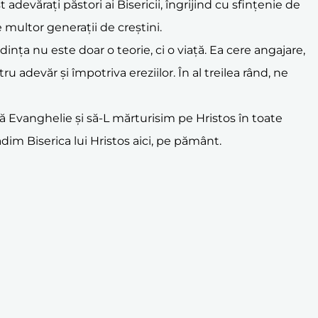
t adevărați păstori ai Bisericii, îngrijind cu sfințenie de
le multor generații de creștini.
dința nu este doar o teorie, ci o viață. Ea cere angajare,
u adevăr și împotriva ereziilor. În al treilea rând, ne
pă Evanghelie și să-L mărturisim pe Hristos în toate
ădim Biserica lui Hristos aici, pe pământ.