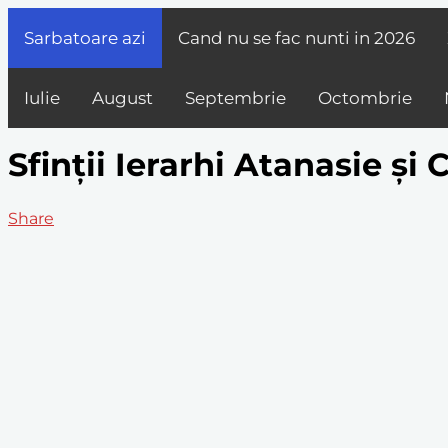
Sarbatoare azi
Cand nu se fac nunti in
2026
Iulie
August
Septembrie
Octombrie
Sfinții Ierarhi Atanasie și 
Share