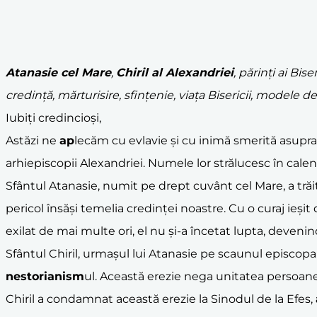
Atanasie cel Mare
,
Chiril al Alexandriei
, părinți ai Biser
credință, mărturisire, sfințenie, viața Bisericii, modele 
Iubiți credincioși,
Astăzi ne
ap
lecăm cu evlavie și cu inimă smerită asupra vie
arhiepiscopii Alexandriei. Numele lor strălucesc în calend
Sfântul Atanasie, numit pe drept cuvânt cel Mare, a trăi
pericol însăși temelia credinței noastre. Cu o curaj ieșit
exilat de mai multe ori, el nu și-a încetat lupta, deveni
Sfântul Chiril, urmașul lui Atanasie pe scaunul episcopa
nestorianism
ul. Această erezie nega unitatea persoane
Chiril a condamnat această erezie la Sinodul de la Efes,