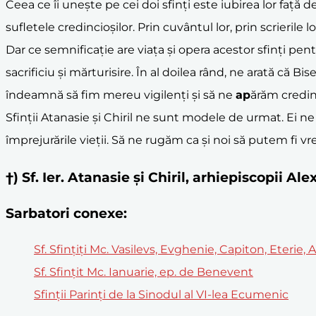
Ceea ce îi unește pe cei doi sfinți este iubirea lor față d
sufletele credincioșilor. Prin cuvântul lor, prin scrierile l
Dar ce semnificație are viața și opera acestor sfinți pentr
sacrificiu și mărturisire. În al doilea rând, ne arată că 
îndeamnă să fim mereu vigilenți și să ne
ap
ărăm credin
Sfinții Atanasie și Chiril ne sunt modele de urmat. Ei ne
împrejurările vieții. Să ne rugăm ca și noi să putem fi vr
†) Sf. Ier. Atanasie şi Chiril, arhiepiscopii 
Sarbatori conexe:
Sf. Sfințiți Mc. Vasilevs, Evghenie, Capiton, Eterie,
Sf. Sfințit Mc. Ianuarie, ep. de Benevent
Sfinţii Parinţi de la Sinodul al VI-lea Ecumenic