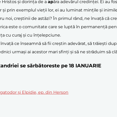
e Hristos și dorința de a
ap
ăra adevărul credinței. Ei au fos
or și prin exemplul vieții lor, ei au luminat mințile și inimi
u noi, creștinii de astăzi? În primul rând, ne învață că cre
Biserica este o comunitate care se luptă în permanență pentr
ța cu curaj și cu înțelepciune.
 învață ce înseamnă să fii creștin adevărat, să trăiești du
ednici urmași ai acestor mari sfinți și să ne străduim să cl
Alexandriei se sărbătoreste pe 18 IANUARIE
 Agatodor și Elpidie, ep. din Herson