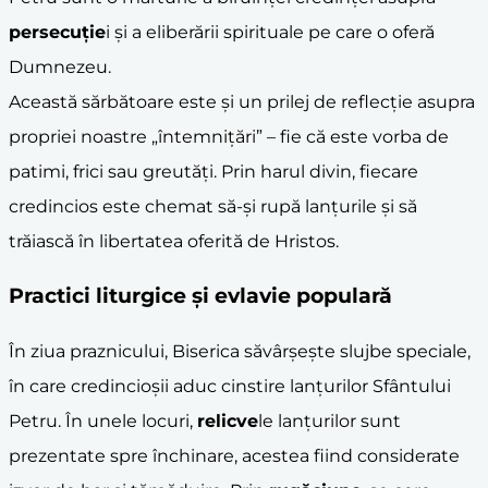
persecuție
i și a eliberării spirituale pe care o oferă
Dumnezeu.
Această sărbătoare este și un prilej de reflecție asupra
propriei noastre „întemnițări” – fie că este vorba de
patimi, frici sau greutăți. Prin harul divin, fiecare
credincios este chemat să-și rupă lanțurile și să
trăiască în libertatea oferită de Hristos.
Practici liturgice și evlavie populară
În ziua praznicului, Biserica săvârșește slujbe speciale,
în care credincioșii aduc cinstire lanțurilor Sfântului
Petru. În unele locuri,
relicve
le lanțurilor sunt
prezentate spre închinare, acestea fiind considerate