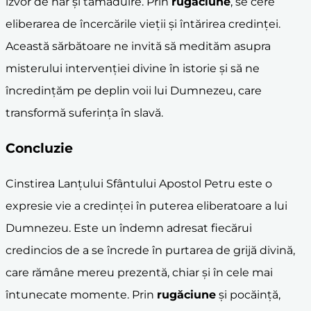
izvor de har și tămăduire. Prin
rugăciune
, se cere
eliberarea de încercările vieții și întărirea credinței.
Această sărbătoare ne invită să medităm asupra
misterului intervenției divine în istorie și să ne
încredințăm pe deplin voii lui Dumnezeu, care
transformă suferința în slavă.
Concluzie
Cinstirea Lanțului Sfântului Apostol Petru este o
expresie vie a credinței în puterea eliberatoare a lui
Dumnezeu. Este un îndemn adresat fiecărui
credincios de a se încrede în purtarea de grijă divină,
care rămâne mereu prezentă, chiar și în cele mai
întunecate momente. Prin
rugăciune
și pocăință,