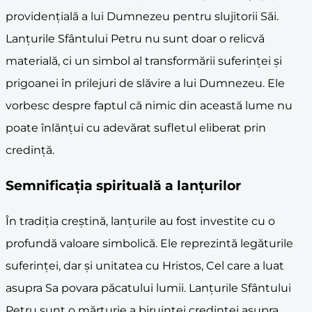
providențială a lui Dumnezeu pentru slujitorii Săi.
Lanțurile Sfântului Petru nu sunt doar o relicvă
materială, ci un simbol al transformării suferinței și
prigoanei în prilejuri de slăvire a lui Dumnezeu. Ele
vorbesc despre faptul că nimic din această lume nu
poate înlănțui cu adevărat sufletul eliberat prin
credință.
Semnificația spirituală a lanțurilor
În tradiția creștină, lanțurile au fost investite cu o
profundă valoare simbolică. Ele reprezintă legăturile
suferinței, dar și unitatea cu Hristos, Cel care a luat
asupra Sa povara păcatului lumii. Lanțurile Sfântului
Petru sunt o mărturie a biruinței credinței asupra