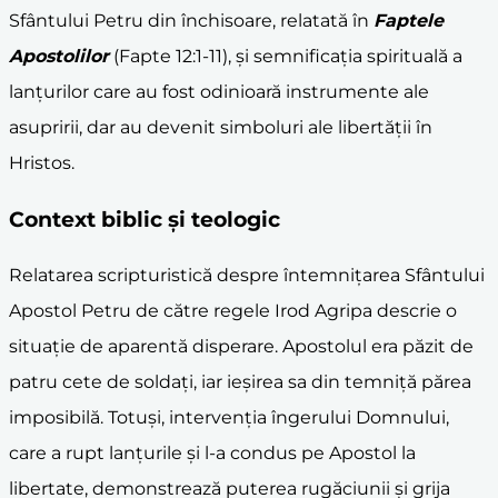
Sfântului Petru din închisoare, relatată în
Faptele
Apostolilor
(Fapte 12:1-11), și semnificația spirituală a
lanțurilor care au fost odinioară instrumente ale
asupririi, dar au devenit simboluri ale libertății în
Hristos.
Context biblic și teologic
Relatarea scripturistică despre întemnițarea Sfântului
Apostol Petru de către regele Irod Agripa descrie o
situație de aparentă disperare. Apostolul era păzit de
patru cete de soldați, iar ieșirea sa din temniță părea
imposibilă. Totuși, intervenția îngerului Domnului,
care a rupt lanțurile și l-a condus pe Apostol la
libertate, demonstrează puterea rugăciunii și grija