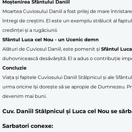
Moștenirea Sfântului Daniil
Moartea Cuviosului Daniil a fost prilej de mare întristar
întregi de creștini. El este un exemplu strălucit al fapt
credinței și a rugăciunii.
Sfântul Luca cel Nou
- un Ucenic demn
Alături de Cuviosul Daniil, este pomenit și
Sfântul Luca
duhovnicească desăvârșită. El a adus o contribuție import
Concluzie
Viața și faptele Cuviosului Daniil Stâlpnicul și ale Sfânt
urma oricine își dorește să se apropie de Dumnezeu. Prin
devenim mai buni.
Cuv. Daniil Stâlpnicul şi Luca cel Nou se să
Sarbatori conexe: