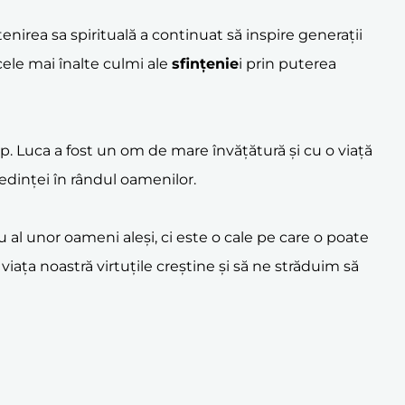
enirea sa spirituală a continuat să inspire generații
 cele mai înalte culmi ale
sfințenie
i prin puterea
âlp. Luca a fost un om de mare învățătură și cu o viață
redinței în rândul oamenilor.
iu al unor oameni aleși, ci este o cale pe care o poate
iața noastră virtuțile creștine și să ne străduim să