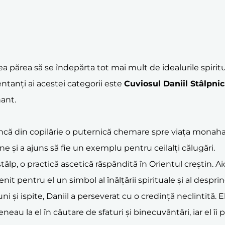
părea să se îndepărta tot mai mult de idealurile spiritua
ntanți ai acestei categorii este
Cuviosul Daniil Stâlpnic
ant.
ncă din copilărie o puternică chemare spre viața monahală.
ine și a ajuns să fie un exemplu pentru ceilalți călugări.
âlp, o practică ascetică răspândită în Orientul creștin. Aici
nit pentru el un simbol al înălțării spirituale și al desprin
ni și ispite, Daniil a perseverat cu o credință neclintită. 
eau la el în căutare de sfaturi și binecuvântări, iar el îi 