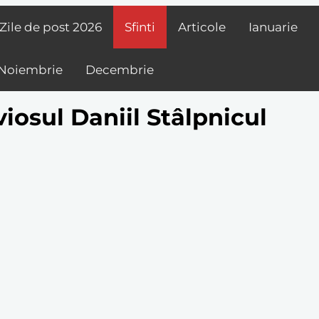
Zile de post
2026
Sfinti
Articole
Ianuarie
Noiembrie
Decembrie
viosul Daniil Stâlpnicul