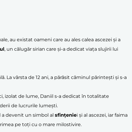
le, au existat oameni care au ales calea ascezei și a
ul
, un călugăr sirian care și-a dedicat viața slujirii lui
 La vârsta de 12 ani, a părăsit căminul părintești și s-a
, izolat de lume, Daniil s-a dedicat în totalitate
derii de lucrurile lumești.
El a devenit un simbol al
sfințenie
i și al ascezei, iar faima
primea pe toți cu o mare milostivire.