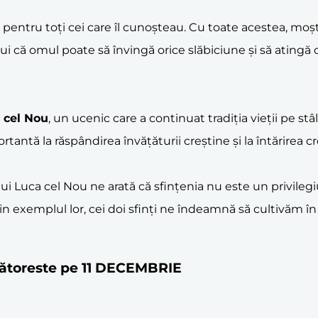
e pentru toți cei care îl cunoșteau. Cu toate acestea, moșt
ului că omul poate să învingă orice slăbiciune și să atingă
 cel Nou
, un ucenic care a continuat tradiția vieții pe st
antă la răspândirea învățăturii creștine și la întărirea c
ului Luca cel Nou ne arată că sfințenia nu este un privileg
 exemplul lor, cei doi sfinți ne îndeamnă să cultivăm în v
rbătoreste pe 11 DECEMBRIE