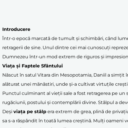
Introducere
Într-o epocă marcată de tumult și schimbări, când lumea 
retragerii de sine. Unul dintre cei mai cunoscuți repreze
Dumnezeu într-un mod extrem de riguros și impresion
Viața și Faptele Sfântului
Născut în satul Vitara din Mesopotamia, Daniil a simțit î
alăturat unei mănăstiri, unde și-a cultivat virtuțile creșt
Punctul culminant al vieții sale a fost retragerea pe un st
rugăciunii, postului și contemplării divine. Stâlpul a deve
Deși
viața pe stâlp
era extrem de grea, plină de privațiu
sa s-a răspândit în toată lumea creștină. Mulți oameni ven