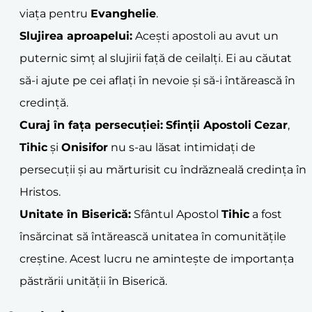
viața pentru
Evanghelie
.
Slujirea aproapelui:
Acești apostoli au avut un
puternic simț al slujirii față de ceilalți. Ei au căutat
să-i ajute pe cei aflați în nevoie și să-i întărească în
credință.
Curaj în fața persecuției:
Sfinții Apostoli
Cezar
,
Tihic
și
Onisifor
nu s-au lăsat intimidați de
persecuții și au mărturisit cu îndrăzneală credința în
Hristos.
Unitate în Biserică:
Sfântul Apostol
Tihic
a fost
însărcinat să întărească unitatea în comunitățile
creștine. Acest lucru ne amintește de importanța
păstrării unității în Biserică.