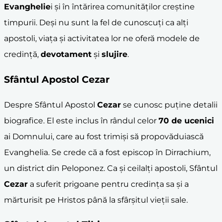
Evanghelie
i și în întărirea comunităților creștine
timpurii. Deși nu sunt la fel de cunoscuți ca alți
apostoli, viața și activitatea lor ne oferă modele de
credință,
devotament
și
slujire
.
Sfântul Apostol
Cezar
Despre Sfântul Apostol
Cezar
se cunosc puține detalii
biografice. El este inclus în rândul celor
70 de ucenici
ai Domnului, care au fost trimiși să propovăduiască
Evanghelia. Se crede că a fost episcop în Dirrachium,
un district din Peloponez. Ca și ceilalți apostoli, Sfântul
Cezar
a suferit prigoane pentru credința sa și a
mărturisit pe Hristos până la sfârșitul vieții sale.