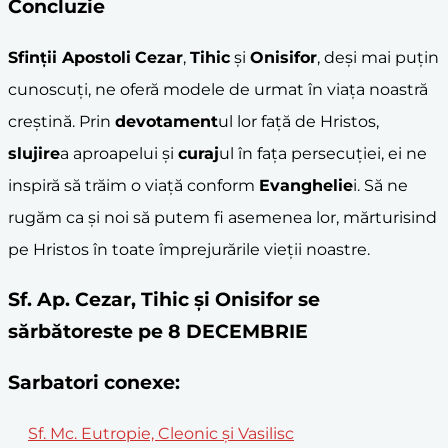
Concluzie
Sfinții Apostoli
Cezar
,
Tihic
și
Onisifor
, deși mai puțin
cunoscuți, ne oferă modele de urmat în viața noastră
creștină. Prin
devotament
ul lor față de Hristos,
slujire
a aproapelui și
curaj
ul în fața persecuției, ei ne
inspiră să trăim o viață conform
Evanghelie
i. Să ne
rugăm ca și noi să putem fi asemenea lor, mărturisind
pe Hristos în toate împrejurările vieții noastre.
Sf. Ap. Cezar, Tihic și Onisifor se
sărbătoreste pe 8 DECEMBRIE
Sarbatori conexe:
Sf. Mc. Eutropie, Cleonic şi Vasilisc