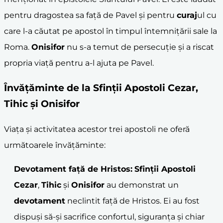
pentru dragostea sa față de Pavel și pentru
curaj
ul cu
care l-a căutat pe apostol în timpul întemnițării sale la
Roma.
Onisifor
nu s-a temut de persecuție și a riscat
propria viață pentru a-l ajuta pe Pavel.
Învățăminte de la
Sfinții Apostoli
Cezar
,
Tihic
și
Onisifor
Viața și activitatea acestor trei apostoli ne oferă
următoarele învățăminte:
Devotament față de Hristos:
Sfinții Apostoli
Cezar
,
Tihic
și
Onisifor
au demonstrat un
devotament
neclintit față de Hristos. Ei au fost
dispuși să-și sacrifice confortul, siguranța și chiar