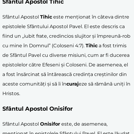
Sfântul Apostol
Tihic
Sfântul Apostol
Tihic
este menționat în câteva dintre
epistolele Sfântului Apostol Pavel. El este descris ca
fiind un „iubit frate, credincios slujitor și împreună-rob
cu mine în Domnul” (Coloseni 4:7).
Tihic
a fost trimis
de Sfântul Pavel cu diverse misiuni, cum ar fi ducerea
epistolelor către Efeseni și Coloseni. De asemenea, el
a fost însărcinat să întărească credința creștinilor din
aceste comunități și să îi în
curaj
eze să rămână uniți în
Hristos.
Sfântul Apostol
Onisifor
Sfântul Apostol
Onisifor
este, de asemenea,
menționat în epistolele Sfântului Pavel. El este lăudat