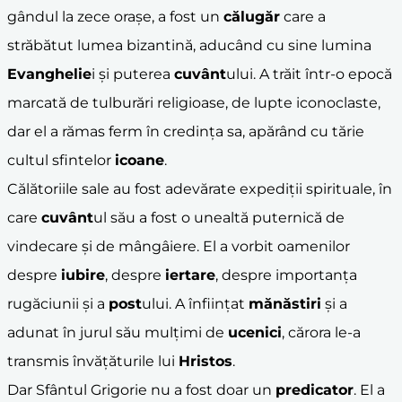
gândul la zece orașe, a fost un
călugăr
care a
străbătut lumea bizantină, aducând cu sine lumina
Evanghelie
i și puterea
cuvânt
ului. A trăit într-o epocă
marcată de tulburări religioase, de lupte iconoclaste,
dar el a rămas ferm în credința sa, apărând cu tărie
cultul sfintelor
icoane
.
Călătoriile sale au fost adevărate expediții spirituale, în
care
cuvânt
ul său a fost o unealtă puternică de
vindecare și de mângâiere. El a vorbit oamenilor
despre
iubire
, despre
iertare
, despre importanța
rugăciunii și a
post
ului. A înființat
mănăstiri
și a
adunat în jurul său mulțimi de
ucenici
, cărora le-a
transmis învățăturile lui
Hristos
.
Dar Sfântul Grigorie nu a fost doar un
predicator
. El a