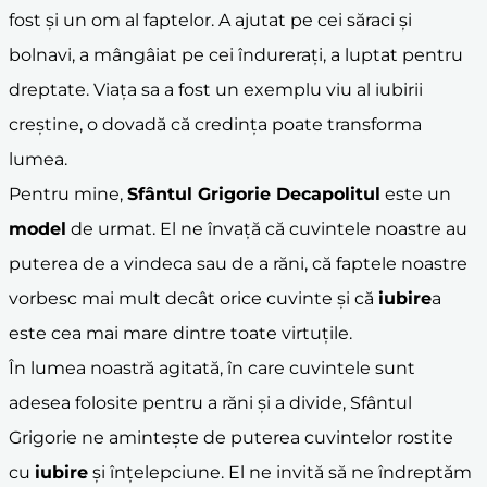
fost și un om al faptelor. A ajutat pe cei săraci și
bolnavi, a mângâiat pe cei îndurerați, a luptat pentru
dreptate. Viața sa a fost un exemplu viu al iubirii
creștine, o dovadă că credința poate transforma
lumea.
Pentru mine,
Sfântul Grigorie Decapolitul
este un
model
de urmat. El ne învață că cuvintele noastre au
puterea de a vindeca sau de a răni, că faptele noastre
vorbesc mai mult decât orice cuvinte și că
iubire
a
este cea mai mare dintre toate virtuțile.
În lumea noastră agitată, în care cuvintele sunt
adesea folosite pentru a răni și a divide, Sfântul
Grigorie ne amintește de puterea cuvintelor rostite
cu
iubire
și înțelepciune. El ne invită să ne îndreptăm