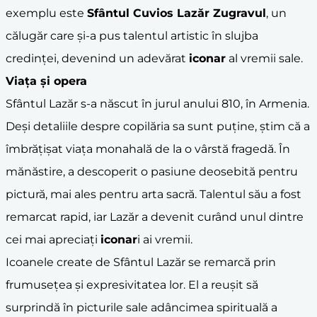
exemplu este
Sfântul Cuvios Lazăr Zugravul
, un
călugăr care și-a pus talentul artistic în slujba
credinței, devenind un adevărat
iconar
al vremii sale.
Viața și opera
Sfântul Lazăr s-a născut în jurul anului 810, în Armenia.
Deși detaliile despre copilăria sa sunt puține, știm că a
îmbrățișat viața monahală de la o vârstă fragedă. În
mănăstire, a descoperit o pasiune deosebită pentru
pictură, mai ales pentru arta sacră. Talentul său a fost
remarcat rapid, iar Lazăr a devenit curând unul dintre
cei mai apreciați
iconar
i ai vremii.
Icoanele create de Sfântul Lazăr se remarcă prin
frumusețea și expresivitatea lor. El a reușit să
surprindă în picturile sale adâncimea spirituală a