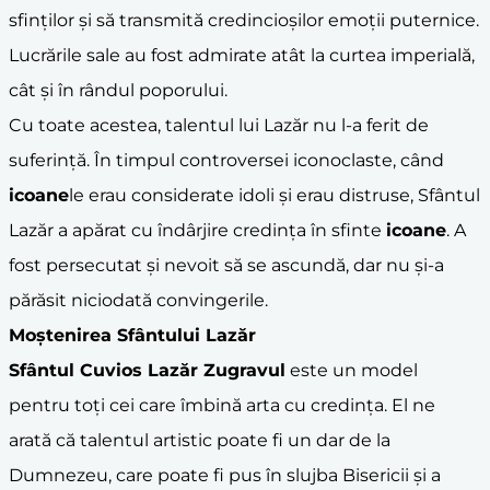
sfinților și să transmită credincioșilor emoții puternice.
Lucrările sale au fost admirate atât la curtea imperială,
cât și în rândul poporului.
Cu toate acestea, talentul lui Lazăr nu l-a ferit de
suferință. În timpul controversei iconoclaste, când
icoane
le erau considerate idoli și erau distruse, Sfântul
Lazăr a apărat cu îndârjire credința în sfinte
icoane
. A
fost persecutat și nevoit să se ascundă, dar nu și-a
părăsit niciodată convingerile.
Moștenirea Sfântului Lazăr
Sfântul Cuvios Lazăr Zugravul
este un model
pentru toți cei care îmbină arta cu credința. El ne
arată că talentul artistic poate fi un dar de la
Dumnezeu, care poate fi pus în slujba Bisericii și a