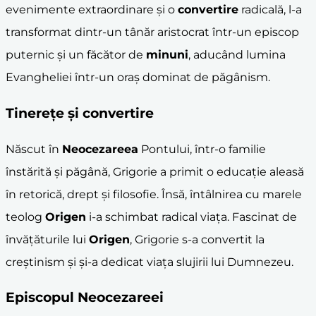
evenimente extraordinare și o
convertire
radicală, l-a
transformat dintr-un tânăr aristocrat într-un episcop
puternic și un făcător de
minuni
, aducând lumina
Evangheliei într-un oraș dominat de păgânism.
Tinerețe și
convertire
Născut în
Neocezareea
Pontului, într-o familie
înstărită și păgână, Grigorie a primit o educație aleasă
în retorică, drept și filosofie. Însă, întâlnirea cu marele
teolog
Origen
i-a schimbat radical viața. Fascinat de
învățăturile lui
Origen
, Grigorie s-a convertit la
creștinism și și-a dedicat viața slujirii lui Dumnezeu.
Episcopul Neocezareei