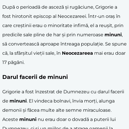
După o perioadă de asceză și rugăciune, Grigorie a
fost hirotonit episcop al Neocezareei. Într-un oraș în
care creștinii erau o minoritate infimă, el a reușit, prin
predicile sale pline de har și prin numeroase
minuni
,
să convertească aproape întreaga populație. Se spune
că, la sfârșitul vieții sale, în
Neocezareea
mai erau doar
17 păgâni.
Darul facerii de
minuni
Grigorie a fost înzestrat de Dumnezeu cu darul facerii
de
minuni
. El vindeca bolnavi, învia morți, alunga
demonii și făcea multe alte semne miraculoase.
Aceste
minuni
nu erau doar o dovadă a puterii lui
Dumnezeu, ci și un mijloc de a atrage oamenii la