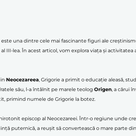
 este una dintre cele mai fascinante figuri ale creștinismu
l III-lea. În acest articol, vom explora viața și activitate
din
Neocezareea
, Grigorie a primit o educație aleasă, studi
fratele său, l-a întâlnit pe marele teolog
Origen
, a cărui 
rtit, primind numele de Grigorie la botez.
hirotonit episcop al Neocezareei. Într-o regiune unde creș
ință puternică, a reușit să convertească o mare parte din p