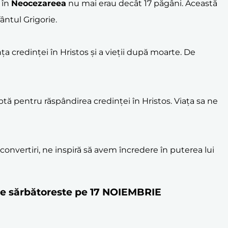
 în
Neocezareea
nu mai erau decât 17 păgâni. Această
ântul Grigorie.
nța credinței în Hristos și a vieții după moarte. De
ă pentru răspândirea credinței în Hristos. Viața sa ne
convertiri, ne inspiră să avem încredere în puterea lui
 se sărbătoreste pe 17 NOIEMBRIE