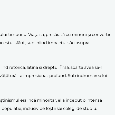
lui timpuriu. Viața sa, presărată cu minuni și convertiri
a acestui sfânt, subliniind impactul său asupra
ind retorica, latina și dreptul. Însă, soarta avea să-l
învățătură l-a impresionat profund. Sub îndrumarea lui
tinismul era încă minoritar, el a început o intensă
opulație, inclusiv pe foștii săi colegi de studiu.