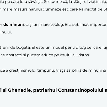
pe care le-a săvârșit. Se spune că, la sfârșitul vieții sale,
 în mare măsură harului dumnezeiesc care l-a însoțit pe Sf
or de minuni
, ci și un mare teolog. El a subliniat importa
inului.
em de bogată. El este un model pentru toți cei care lupt
ice obstacol și putem aduce pe mulți la Hristos.
ă a creștinismului timpuriu. Viața sa, plină de minuni și 
ei şi Ghenadie, patriarhul Constantinopolului