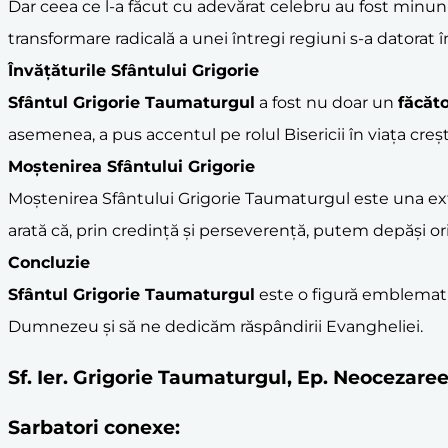
Dar ceea ce l-a făcut cu adevărat celebru au fost minunile 
transformare radicală a unei întregi regiuni s-a datorat
Învățăturile Sfântului Grigorie
Sfântul Grigorie Taumaturgul
a fost nu doar un
făcăt
asemenea, a pus accentul pe rolul Bisericii în viața creșt
Moștenirea Sfântului Grigorie
Moștenirea Sfântului Grigorie Taumaturgul este una extr
arată că, prin credință și perseverență, putem depăși or
Concluzie
Sfântul Grigorie Taumaturgul
este o figură emblematic
Dumnezeu și să ne dedicăm răspândirii Evangheliei.
Sf. Ier. Grigorie Taumaturgul, Ep. Neocezare
Sarbatori conexe: