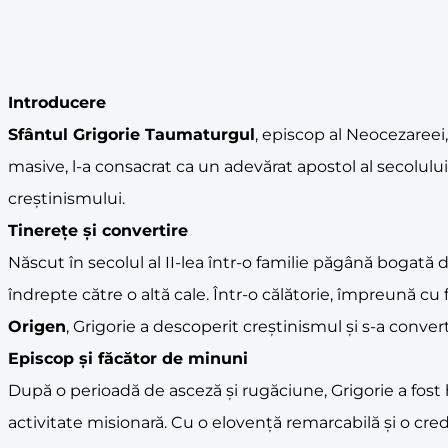
Introducere
Sfântul Grigorie Taumaturgul
, episcop al Neocezareei,
masive, l-a consacrat ca un adevărat apostol al secolului a
creștinismului.
Tinerețe și
convertire
Născut în secolul al II-lea într-o familie păgână bogată 
îndrepte către o altă cale. Într-o călătorie, împreună cu 
Origen
, Grigorie a descoperit creștinismul și s-a conve
Episcop și
făcător de minuni
După o perioadă de asceză și rugăciune, Grigorie a fost 
activitate misionară. Cu o elovență remarcabilă și o cred