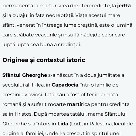
permanentă la mărturisirea dreptei credințe, la
jertfă
și la curajul în fața nedreptății. Viața acestui mare
sfânt, venerat în întreaga lume creștină, este o lumină
care străbate veacurile și insuflă nădejde celor care
luptă lupta cea bună a credinței.
Originea și contextul istoric
Sfântul Gheorghe
s-a născut în a doua jumătate a
secolului al III-lea, în
Capadocia
, într-o familie de
creștini evlavioși. Tatăl său a fost ofițer în armata
romană și a suferit moarte
martir
ică pentru credința
sa în Hristos. După moartea tatălui, mama Sfântului
Gheorghe s-a întors în
Lida
(Lod), în Palestina, locul de
origine al familiei, unde l-a crescut în spiritul unei