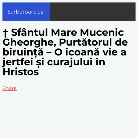
Sarbatoare azi
† Sfântul Mare Mucenic
Gheorghe, Purtătorul de
biruinţă – O icoană vie a
jertfei și curajului în
Hristos
Share