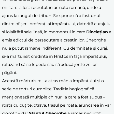
militare, a fost recrutat în armata romană, unde a
ajuns la rangul de tribun. Se spune că a fost unul
dintre ofițerii preferați ai împăratului, datorită curajului
și loialității sale. Însă, în momentul în care
Dioclețian
a
emis edictul de persecutare a creștinilor, Gheorghe
nu a putut rămâne indiferent. Cu demnitate și curaj,
și-a mărturisit credința în Hristos în fața împăratului,
refuzând să se lepede sau să aducă jertfe zeilor
păgâni.
Această mărturisire i-a atras mânia împăratului și o
serie de torturi cumplite. Tradiția hagiografică
menționează multiple chinuri la care a fost supus –
roata cu cuțite, otrava, trasul pe roată, aruncarea în var
clocotit – dar
Sfântul Gheorghe
a rămas neclintit,