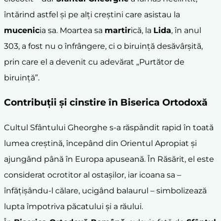
întărind astfel și pe alți creștini care asistau la
mucenic
ia sa. Moartea sa
martir
ică, la
Lida
, în anul
303, a fost nu o înfrângere, ci o biruință desăvârșită,
prin care el a devenit cu adevărat „Purtător de
biruinţă”.
Contribuții și cinstire în Biserica Ortodoxă
Cultul Sfântului Gheorghe s-a răspândit rapid în toată
lumea creștină, începând din Orientul Apropiat și
ajungând până în Europa apuseană. În Răsărit, el este
considerat ocrotitor al ostașilor, iar icoana sa –
înfățișându-l călare, ucigând balaurul – simbolizează
lupta împotriva păcatului și a răului.