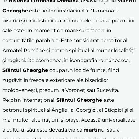
În
Biserica Ortodoxă Română
, evlavia față de
Sfântul
Gheorghe
este adânc înrădăcinată. Numeroase
biserici și mănăstiri îi poartă numele, iar ziua prăznuirii
sale este un moment de mare sărbătoare în
comunitățile parohiale. Este considerat ocrotitor al
Armatei Române și patron spiritual al multor localități
și regiuni. De asemenea, în iconografia românească,
Sfântul Gheorghe
ocupă un loc de frunte, fiind
zugrăvit în frescele exterioare ale bisericilor
moldovenești, precum la Voroneț sau Sucevița.
Pe plan internațional,
Sfântul Gheorghe
este
patronul spiritual al Angliei, al Georgiei, al Etiopiei și al
mai multor alte națiuni și orașe. Această universalitate
a cultului său este dovada vie că
martir
iul său a