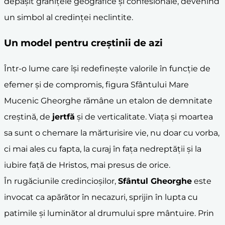
depășit granițele geografice și confesionale, devenind
un simbol al credinței neclintite.
Un model pentru creștinii de azi
Într-o lume care își redefinește valorile în funcție de
efemer și de compromis, figura Sfântului Mare
Mucenic Gheorghe rămâne un etalon de demnitate
creștină, de
jertfă
și de verticalitate. Viața și moartea
sa sunt o chemare la mărturisire vie, nu doar cu vorba,
ci mai ales cu fapta, la curaj în fața nedreptății și la
iubire față de Hristos, mai presus de orice.
În rugăciunile credincioșilor,
Sfântul Gheorghe
este
invocat ca apărător în necazuri, sprijin în lupta cu
patimile și luminător al drumului spre mântuire. Prin