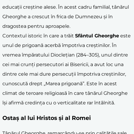
educații creștine alese. În acest cadru familial, tânărul
Gheorghe a crescut în frica de Dumnezeu și în
dragostea pentru aproapele.
Contextul istoric în care a trăit
Sfântul Gheorghe
este
unul de prigoană acerbă împotriva creștinilor. În
vremea împăratului Diocleţian (284–305), unul dintre
cei mai crunți persecutori ai Bisericii, a avut loc una
dintre cele mai dure persecuții împotriva creștinilor,
cunoscută drept „Marea prigoană”. Este în acest
climat de teroare religioasă în care tânărul Gheorghe
își afirmă credința cu o verticalitate rar întâlnită.
Ostaș al lui Hristos și al Romei
Tânărul Gheorghe, remarcându-se prin calitățile sale