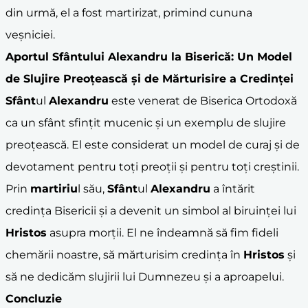
din urmă, el a fost martirizat, primind cununa
veșniciei.
Aportul
Sfânt
ului
Alexandru
la Biserică: Un Model
de Slujire Preoțească și de Mărturisire a Credinței
Sfânt
ul
Alexandru
este venerat de Biserica Ortodoxă
ca un sfânt sfințit mucenic și un exemplu de slujire
preoțească. El este considerat un model de curaj și de
devotament pentru toți preoții și pentru toți creștinii.
Prin
martiriu
l său,
Sfânt
ul
Alexandru
a întărit
credința Bisericii și a devenit un simbol al biruinței lui
Hristos
asupra morții. El ne îndeamnă să fim fideli
chemării noastre, să mărturisim credința în
Hristos
și
să ne dedicăm slujirii lui Dumnezeu și a aproapelui.
Concluzie