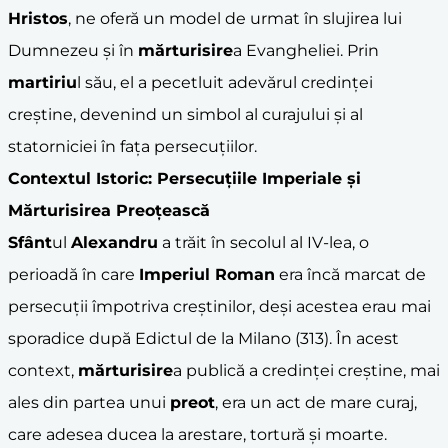
Hristos
, ne oferă un model de urmat în slujirea lui
Dumnezeu și în
mărturisire
a Evangheliei. Prin
martiriu
l său, el a pecetluit adevărul credinței
creștine, devenind un simbol al curajului și al
statorniciei în fața persecuțiilor.
Contextul Istoric: Persecuțiile Imperiale și
Mărturisirea Preoțească
Sfânt
ul
Alexandru
a trăit în secolul al IV-lea, o
perioadă în care
Imperiul Roman
era încă marcat de
persecuții împotriva creștinilor, deși acestea erau mai
sporadice după Edictul de la Milano (313). În acest
context,
mărturisire
a publică a credinței creștine, mai
ales din partea unui
preot
, era un act de mare curaj,
care adesea ducea la arestare, tortură și moarte.