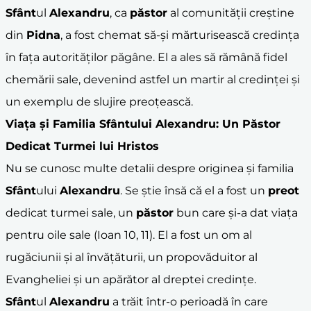
Sfânt
ul
Alexandru
, ca
păstor
al comunității creștine
din
Pidna
, a fost chemat să-și mărturisească credința
în fața autorităților păgâne. El a ales să rămână fidel
chemării sale, devenind astfel un martir al credinței și
un exemplu de slujire preoțească.
Viața și Familia
Sfânt
ului
Alexandru
: Un Păstor
Dedicat Turmei lui
Hristos
Nu se cunosc multe detalii despre originea și familia
Sfânt
ului
Alexandru
. Se știe însă că el a fost un
preot
dedicat turmei sale, un
păstor
bun care și-a dat viața
pentru oile sale (Ioan 10, 11). El a fost un om al
rugăciunii și al învățăturii, un propovăduitor al
Evangheliei și un apărător al dreptei credințe.
Sfânt
ul
Alexandru
a trăit într-o perioadă în care