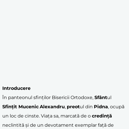
Introducere
În panteonul sfinților Bisericii Ortodoxe,
Sfânt
ul
Sfințit Mucenic
Alexandru
,
preot
ul din
Pidna
, ocupă
un loc de cinste. Viața sa, marcată de o
credință
neclintită și de un devotament exemplar față de