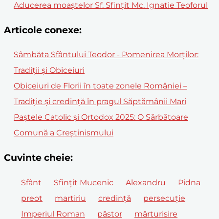
Aducerea moaştelor Sf. Sfinţit Mc. Ignatie Teoforul
Articole conexe:
Sâmbăta Sfântului Teodor - Pomenirea Morților:
Tradiții și Obiceiuri
Obiceiuri de Florii în toate zonele României –
Tradiție și credință în pragul Săptămânii Mari
Paștele Catolic și Ortodox 2025: O Sărbătoare
Comună a Creștinismului
Cuvinte cheie:
Sfânt
Sfințit Mucenic
Alexandru
Pidna
preot
martiriu
credință
persecuție
Imperiul Roman
păstor
mărturisire