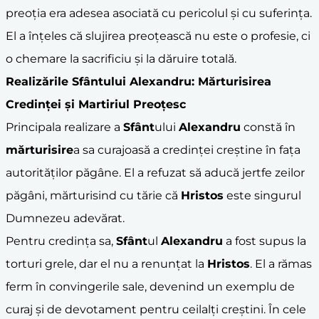
preoția era adesea asociată cu pericolul și cu suferința.
El a înțeles că slujirea preoțească nu este o profesie, ci
o chemare la sacrificiu și la dăruire totală.
Realizările
Sfânt
ului
Alexandru
: Mărturisirea
Credinței și Martiriul Preoțesc
Principala realizare a
Sfânt
ului
Alexandru
constă în
mărturisire
a sa curajoasă a credinței creștine în fața
autorităților păgâne. El a refuzat să aducă jertfe zeilor
păgâni, mărturisind cu tărie că
Hristos
este singurul
Dumnezeu adevărat.
Pentru credința sa,
Sfânt
ul
Alexandru
a fost supus la
torturi grele, dar el nu a renunțat la
Hristos
. El a rămas
ferm în convingerile sale, devenind un exemplu de
curaj și de devotament pentru ceilalți creștini. În cele