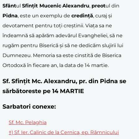
Sfânt
ul
Sfințit Mucenic
Alexandru
,
preot
ul din
Pidna
, este un exemplu de
credință
, curaj și
devotament pentru toți creștinii. Viața sa ne
îndeamnă să apărăm adevărul Evangheliei, să ne
rugăm pentru Biserică și să ne dedicăm slujirii lui
Dumnezeu. Memoria sa este cinstită de Biserica
Ortodoxă în fiecare an, la data de 14 martie.
Sf. Sfințit Mc. Alexandru, pr. din Pidna se
sărbătoreste pe 14 MARTIE
Sarbatori conexe:
Sf. Mc. Pelaghia
†) Sf. Ier. Calinic de la Cernica, ep. Râmnicului