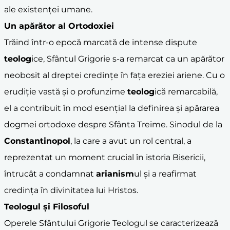
ale existenței umane.
Un apărător al Ortodoxiei
Trăind într-o epocă marcată de intense dispute
teolog
ice, Sfântul Grigorie s-a remarcat ca un apărător
neobosit al dreptei credințe în fața ereziei ariene. Cu o
erudiție vastă și o profunzime
teolog
ică remarcabilă,
el a contribuit în mod esențial la definirea și apărarea
dogmei ortodoxe despre Sfânta Treime. Sinodul de la
Constantinopol
, la care a avut un rol central, a
reprezentat un moment crucial în istoria Bisericii,
întrucât a condamnat
arianism
ul și a reafirmat
credința în divinitatea lui Hristos.
Teologul și Filosoful
Operele Sfântului Grigorie Teologul se caracterizează