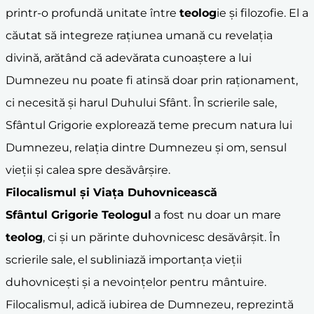
printr-o profundă unitate între
teolog
ie și filozofie. El a
căutat să integreze rațiunea umană cu revelația
divină, arătând că adevărata cunoaștere a lui
Dumnezeu nu poate fi atinsă doar prin raționament,
ci necesită și harul Duhului Sfânt. În scrierile sale,
Sfântul Grigorie explorează teme precum natura lui
Dumnezeu, relația dintre Dumnezeu și om, sensul
vieții și calea spre desăvârșire.
Filocalismul și Viața Duhovnicească
Sfântul Grigorie Teologul
a fost nu doar un mare
teolog
, ci și un părinte duhovnicesc desăvârșit. În
scrierile sale, el subliniază importanța vieții
duhovnicești și a nevoințelor pentru mântuire.
Filocalismul, adică iubirea de Dumnezeu, reprezintă