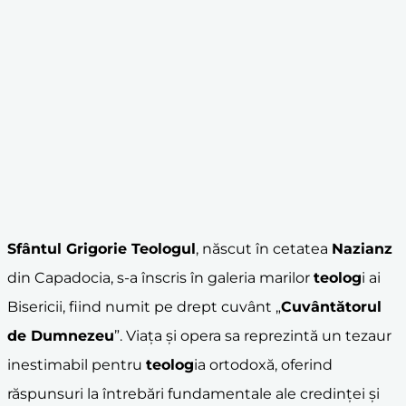
Sfântul Grigorie Teologul
, născut în cetatea
Nazianz
din Capadocia, s-a înscris în galeria marilor
teolog
i ai
Bisericii, fiind numit pe drept cuvânt „
Cuvântătorul
de Dumnezeu
”. Viața și opera sa reprezintă un tezaur
inestimabil pentru
teolog
ia ortodoxă, oferind
răspunsuri la întrebări fundamentale ale credinței și