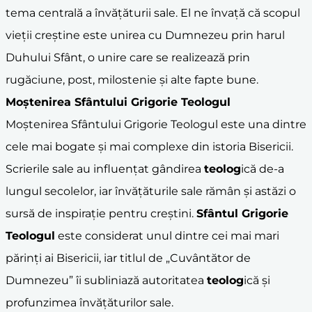
tema centrală a învățăturii sale. El ne învață că scopul
vieții creștine este unirea cu Dumnezeu prin harul
Duhului Sfânt, o unire care se realizează prin
rugăciune, post, milostenie și alte fapte bune.
Moștenirea Sfântului Grigorie Teologul
Moștenirea Sfântului Grigorie Teologul este una dintre
cele mai bogate și mai complexe din istoria Bisericii.
Scrierile sale au influențat gândirea
teolog
ică de-a
lungul secolelor, iar învățăturile sale rămân și astăzi o
sursă de inspirație pentru creștini.
Sfântul Grigorie
Teologul
este considerat unul dintre cei mai mari
părinți ai Bisericii, iar titlul de „Cuvântător de
Dumnezeu” îi subliniază autoritatea
teolog
ică și
profunzimea învățăturilor sale.