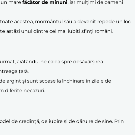
st un mare
făcător de minuni
, iar mulțimi de oameni
 Cu toate acestea, mormântul său a devenit repede un loc
e astăzi unul dintre cei mai iubiți sfinți români.
e urmat, arătându-ne calea spre desăvârșirea
ntreaga țară.
de argint și sunt scoase la închinare în zilele de
n diferite necazuri.
del de credință, de iubire și de dăruire de sine. Prin