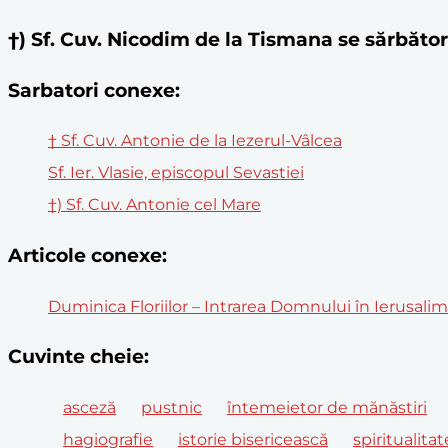
†) Sf. Cuv. Nicodim de la Tismana se sărbă
Sarbatori conexe:
† Sf. Cuv. Antonie de la Iezerul-Vâlcea
Sf. Ier. Vlasie, episcopul Sevastiei
†) Sf. Cuv. Antonie cel Mare
Articole conexe:
Duminica Floriilor – Intrarea Domnului în Ierusali
Cuvinte cheie:
asceză
pustnic
întemeietor de mănăstiri
hagiografie
istorie bisericească
spiritualita