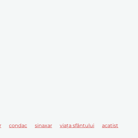
r
condac
sinaxar
viața sfântului
acatist