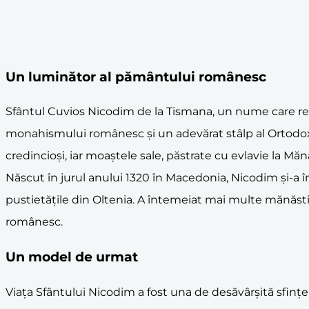
Un luminător al pământului românesc
Sfântul Cuvios Nicodim de la Tismana, un nume care rez
monahismului românesc și un adevărat stâlp al Ortodox
credincioși, iar moaștele sale, păstrate cu evlavie la Mă
Născut în jurul anului 1320 în Macedonia, Nicodim și-a î
pustietățile din Oltenia. A întemeiat mai multe mănăstir
românesc.
Un model de urmat
Viața Sfântului Nicodim a fost una de desăvârșită sfințen