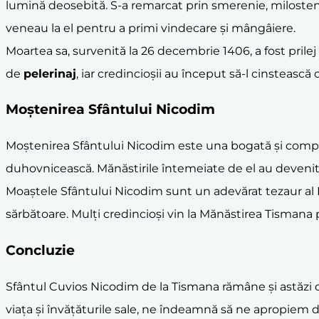
lumină deosebită. S-a remarcat prin smerenie, milostenie
veneau la el pentru a primi vindecare și mângâiere.
Moartea sa, survenită la 26 decembrie 1406, a fost pril
de
pelerinaj
, iar credincioșii au început să-l cinstească
Moștenirea Sfântului Nicodim
Moștenirea Sfântului Nicodim este una bogată și complexă
duhovnicească. Mănăstirile întemeiate de el au devenit ad
Moaștele Sfântului Nicodim sunt un adevărat tezaur al 
sărbătoare. Mulți credincioși vin la Mănăstirea Tismana p
Concluzie
Sfântul Cuvios Nicodim de la Tismana rămâne și astăzi o p
viața și învățăturile sale, ne îndeamnă să ne apropiem 