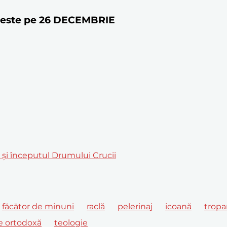
toreste pe 26 DECEMBRIE
m și începutul Drumului Crucii
făcător de minuni
raclă
pelerinaj
icoană
tropa
te ortodoxă
teologie