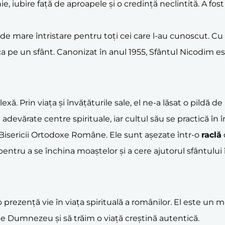
, iubire față de aproapele și o credință neclintită. A fo
ej de mare întristare pentru toți cei care l-au cunoscut.
 ca pe un sfânt. Canonizat în anul 1955, Sfântul Nicodim est
. Prin viața și învățăturile sale, el ne-a lăsat o pildă d
evărate centre spirituale, iar cultul său se practică în î
Bisericii Ortodoxe Române. Ele sunt așezate într-o
raclă
entru a se închina moaștelor și a cere ajutorul sfântului î
rezență vie în viața spirituală a românilor. El este un mo
de Dumnezeu și să trăim o viață creștină autentică.