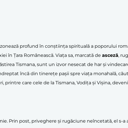
onează profund în conștiința spirituală a poporului rom
iei în Țara Românească. Viața sa, marcată de
asceză
, ru
năstirea Tismana, sunt un izvor nesecat de har și vindecar
ndreptat încă din tinerețe pașii spre viața monahală, cău
i, printre care cele de la Tismana, Vodița și Vișina, dev
ie. Prin post, priveghere și rugăciune neîncetată, el s-a 