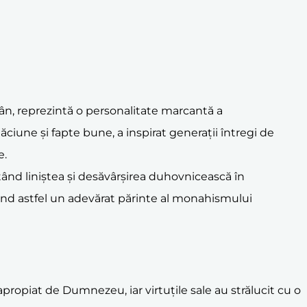
ân, reprezintă o personalitate marcantă a
găciune și fapte bune, a inspirat generații întregi de
e.
tând liniștea și desăvârșirea duhovnicească în
enind astfel un adevărat părinte al monahismului
apropiat de Dumnezeu, iar virtuțile sale au strălucit cu o