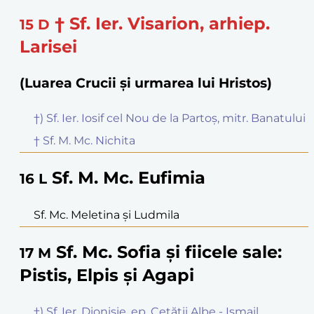
† Sf. Ier. Visarion, arhiep.
15
D
Larisei
(Luarea Crucii și urmarea lui Hristos)
†) Sf. Ier. Iosif cel Nou de la Partoș, mitr. Banatului
† Sf. M. Mc. Nichita
Sf. M. Mc. Eufimia
16
L
Sf. Mc. Meletina și Ludmila
Sf. Mc. Sofia și fiicele sale:
17
M
Pistis, Elpis și Agapi
†) Sf. Ier. Dionisie, ep. Cetății Albe - Ismail