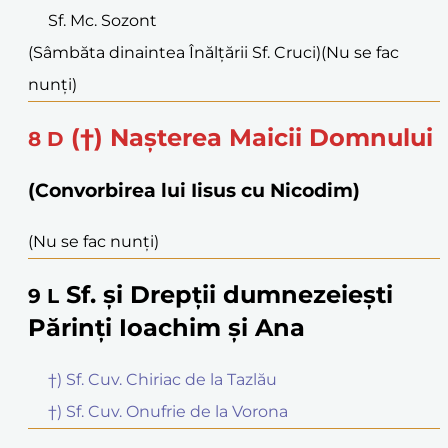
Sf. Mc. Sozont
(Sâmbăta dinaintea Înălțării Sf. Cruci)
(Nu se fac
nunți)
(†) Nașterea Maicii Domnului
8
D
(Convorbirea lui Iisus cu Nicodim)
(Nu se fac nunți)
Sf. și Drepții dumnezeiești
9
L
Părinți Ioachim și Ana
†) Sf. Cuv. Chiriac de la Tazlău
†) Sf. Cuv. Onufrie de la Vorona