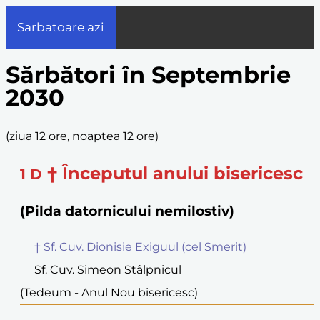
Sarbatoare azi
Sărbători în Septembrie
2030
(
ziua 12 ore, noaptea 12 ore
)
† Începutul anului bisericesc
1
D
(Pilda datornicului nemilostiv)
† Sf. Cuv. Dionisie Exiguul (cel Smerit)
Sf. Cuv. Simeon Stâlpnicul
(Tedeum - Anul Nou bisericesc)