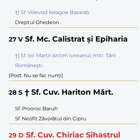
†) Sf. Voievod Neagoe Basarab
Dreptul Ghedeon
Sf. Mc. Calistrat și Epiharia
27
V
†) Sf. Ier. Martir Antim Ivireanul, mitr. Țării
Românești
(Post. Nu se fac nunți)
† Sf. Cuv. Hariton Mărt.
28
S
Sf. Prooroc Baruh
Sf. Neofit Zăvorâtul din Cipru
Sf. Cuv. Chiriac Sihastrul
29
D