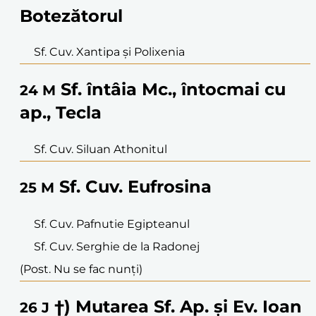
Botezătorul
Sf. Cuv. Xantipa și Polixenia
Sf. întâia Mc., întocmai cu
24
M
ap., Tecla
Sf. Cuv. Siluan Athonitul
Sf. Cuv. Eufrosina
25
M
Sf. Cuv. Pafnutie Egipteanul
Sf. Cuv. Serghie de la Radonej
(Post. Nu se fac nunți)
†) Mutarea Sf. Ap. și Ev. Ioan
26
J