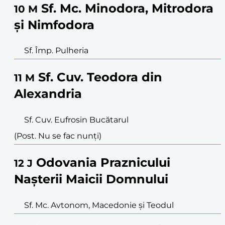
Sf. Mc. Minodora, Mitrodora
10
M
și Nimfodora
Sf. Împ. Pulheria
Sf. Cuv. Teodora din
11
M
Alexandria
Sf. Cuv. Eufrosin Bucătarul
(Post. Nu se fac nunți)
Odovania Praznicului
12
J
Nașterii Maicii Domnului
Sf. Mc. Avtonom, Macedonie și Teodul