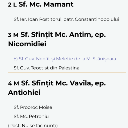
Sf. Mc. Mamant
2
L
Sf. Ier. Ioan Postitorul, patr. Constantinopolului
Sf. Sfințit Mc. Antim, ep.
3
M
Nicomidiei
†) Sf. Cuv. Neofit și Meletie de la M. Stânișoara
Sf. Cuv. Teoctist din Palestina
Sf. Sfințit Mc. Vavila, ep.
4
M
Antiohiei
Sf. Prooroc Moise
Sf. Mc. Petroniu
(Post. Nu se fac nunți)