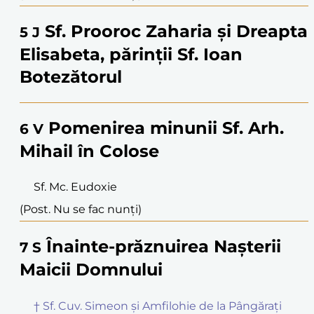
Sf. Prooroc Zaharia și Dreapta
5
J
Elisabeta, părinții Sf. Ioan
Botezătorul
Pomenirea minunii Sf. Arh.
6
V
Mihail în Colose
Sf. Mc. Eudoxie
(Post. Nu se fac nunți)
Înainte-prăznuirea Nașterii
7
S
Maicii Domnului
† Sf. Cuv. Simeon și Amfilohie de la Pângărați