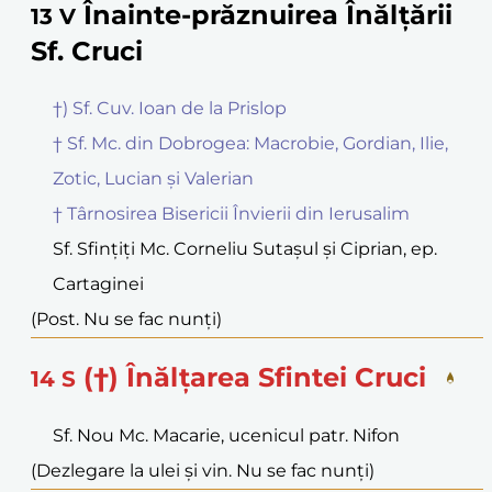
Înainte-prăznuirea Înălțării
13
V
Sf. Cruci
†) Sf. Cuv. Ioan de la Prislop
† Sf. Mc. din Dobrogea: Macrobie, Gordian, Ilie,
Zotic, Lucian și Valerian
† Târnosirea Bisericii Învierii din Ierusalim
Sf. Sfințiți Mc. Corneliu Sutașul și Ciprian, ep.
Cartaginei
(Post. Nu se fac nunți)
(†) Înălțarea Sfintei Cruci
14
S
Sf. Nou Mc. Macarie, ucenicul patr. Nifon
(Dezlegare la ulei și vin. Nu se fac nunți)