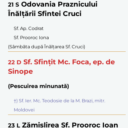
Odovania Praznicului
21
S
Înălțării Sfintei Cruci
Sf. Ap. Codrat
Sf. Prooroc Iona
(Sâmbăta după Înălțarea Sf. Cruci)
Sf. Sfințit Mc. Foca, ep. de
22
D
Sinope
(Pescuirea minunată)
†) Sf. Ier. Mc. Teodosie de la M. Brazi, mitr.
Moldovei
Zămislirea Sf. Prooroc Ioan
23
L