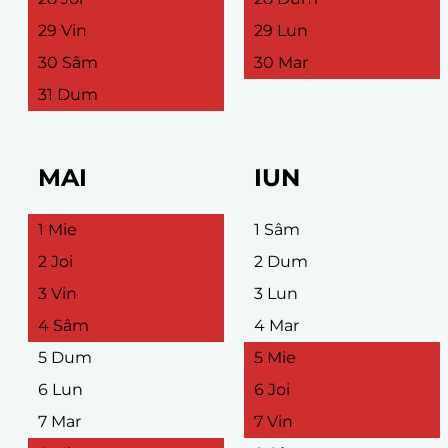
29
Vin
29
Lun
30
Sâm
30
Mar
31
Dum
MAI
IUN
1
Mie
1
Sâm
2
Joi
2
Dum
3
Vin
3
Lun
4
Sâm
4
Mar
5
Dum
5
Mie
6
Lun
6
Joi
7
Mar
7
Vin