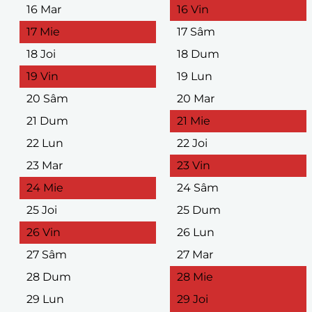
16
Mar
16
Vin
17
Mie
17
Sâm
18
Joi
18
Dum
19
Vin
19
Lun
20
Sâm
20
Mar
21
Dum
21
Mie
22
Lun
22
Joi
23
Mar
23
Vin
24
Mie
24
Sâm
25
Joi
25
Dum
26
Vin
26
Lun
27
Sâm
27
Mar
28
Dum
28
Mie
29
Lun
29
Joi