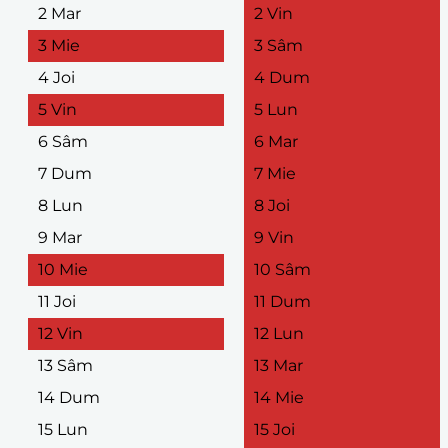
2
Mar
2
Vin
3
Mie
3
Sâm
4
Joi
4
Dum
5
Vin
5
Lun
6
Sâm
6
Mar
7
Dum
7
Mie
8
Lun
8
Joi
9
Mar
9
Vin
10
Mie
10
Sâm
11
Joi
11
Dum
12
Vin
12
Lun
13
Sâm
13
Mar
14
Dum
14
Mie
15
Lun
15
Joi