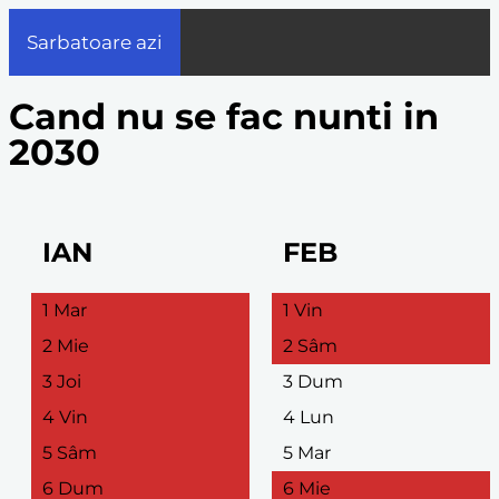
Sarbatoare azi
Cand nu se fac nunti in
2030
IAN
FEB
1
Mar
1
Vin
2
Mie
2
Sâm
3
Joi
3
Dum
4
Vin
4
Lun
5
Sâm
5
Mar
6
Dum
6
Mie