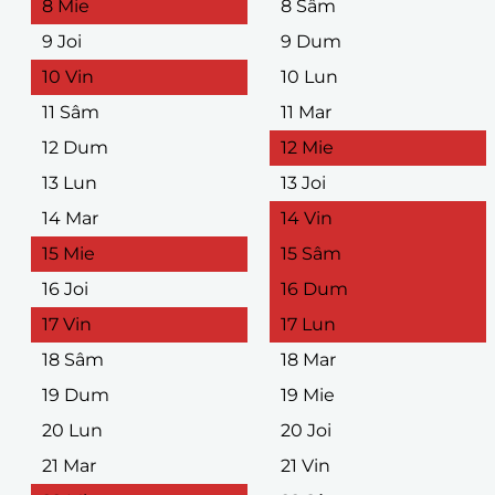
8
Mie
8
Sâm
9
Joi
9
Dum
10
Vin
10
Lun
11
Sâm
11
Mar
12
Dum
12
Mie
13
Lun
13
Joi
14
Mar
14
Vin
15
Mie
15
Sâm
16
Joi
16
Dum
17
Vin
17
Lun
18
Sâm
18
Mar
19
Dum
19
Mie
20
Lun
20
Joi
21
Mar
21
Vin