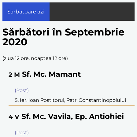
Sarbatoare azi
Sărbători în Septembrie
2020
(
ziua 12 ore, noaptea 12 ore
)
Sf. Mc. Mamant
2
M
(Post)
S. Ier. Ioan Postitorul, Patr. Constantinopolului
Sf. Mc. Vavila, Ep. Antiohiei
4
V
(Post)