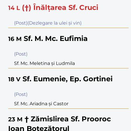
(†) Înălţarea Sf. Cruci
14
L
(Post)(Dezlegare la ulei şi vin)
Sf. M. Mc. Eufimia
16
M
(Post)
Sf. Mc. Meletina şi Ludmila
Sf. Eumenie, Ep. Gortinei
18
V
(Post)
Sf. Mc. Ariadna şi Castor
† Zămislirea Sf. Prooroc
23
M
Ioan Botezătorul