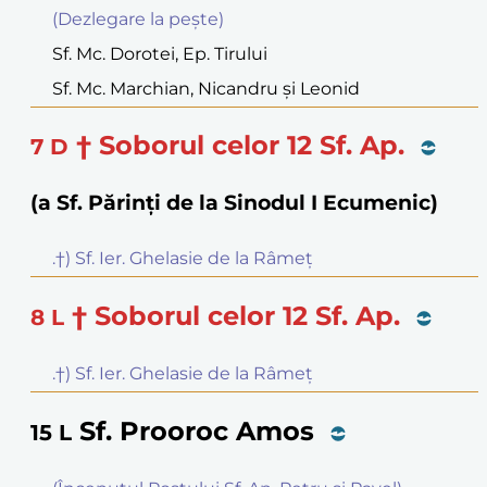
(Dezlegare la peşte)
Sf. Mc. Dorotei, Ep. Tirului
Sf. Mc. Marchian, Nicandru şi Leonid
† Soborul celor 12 Sf. Ap.
7
D
(a Sf. Părinți de la Sinodul I Ecumenic)
.†) Sf. Ier. Ghelasie de la Râmeţ
† Soborul celor 12 Sf. Ap.
8
L
.†) Sf. Ier. Ghelasie de la Râmeţ
Sf. Prooroc Amos
15
L