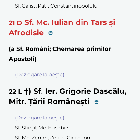
Sf. Calist, Patr. Constantinopolului
Sf. Mc. Iulian din Tars şi
21
D
Afrodisie
(a Sf. Români; Chemarea primilor
Apostoli)
(Dezlegare la peşte)
†) Sf. Ier. Grigorie Dascălu,
22
L
Mitr. Ţării Româneşti
(Dezlegare la peşte)
Sf. Sfinţit Mc. Eusebie
Sf. Mc. Zenon, Zina şi Galaction