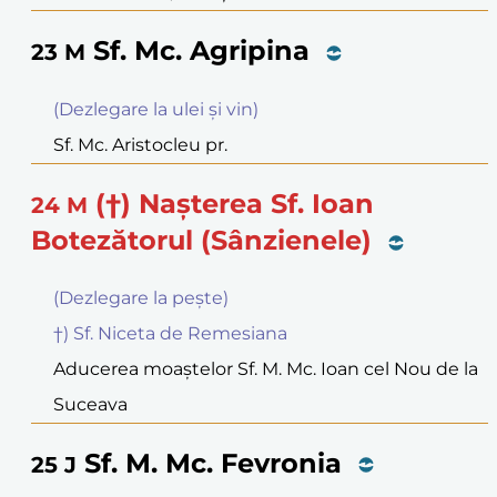
Sf. Mc. Agripina
23
M
(Dezlegare la ulei şi vin)
Sf. Mc. Aristocleu pr.
(†) Naşterea Sf. Ioan
24
M
Botezătorul (Sânzienele)
(Dezlegare la peşte)
†) Sf. Niceta de Remesiana
Aducerea moaştelor Sf. M. Mc. Ioan cel Nou de la
Suceava
Sf. M. Mc. Fevronia
25
J