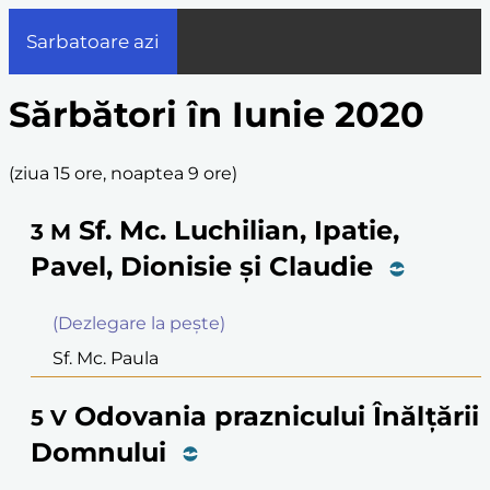
Sarbatoare azi
Sărbători în Iunie 2020
(
ziua 15 ore, noaptea 9 ore
)
Sf. Mc. Luchilian, Ipatie,
3
M
Pavel, Dionisie şi Claudie
(Dezlegare la peşte)
Sf. Mc. Paula
Odovania praznicului Înălțării
5
V
Domnului