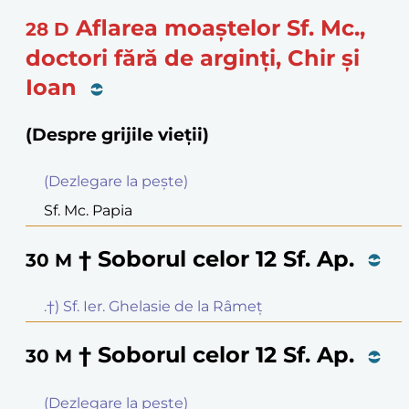
Aflarea moaştelor Sf. Mc.,
28
D
doctori fără de arginţi, Chir şi
Ioan
(Despre grijile vieții)
(Dezlegare la peşte)
Sf. Mc. Papia
† Soborul celor 12 Sf. Ap.
30
M
.†) Sf. Ier. Ghelasie de la Râmeţ
† Soborul celor 12 Sf. Ap.
30
M
(Dezlegare la peşte)