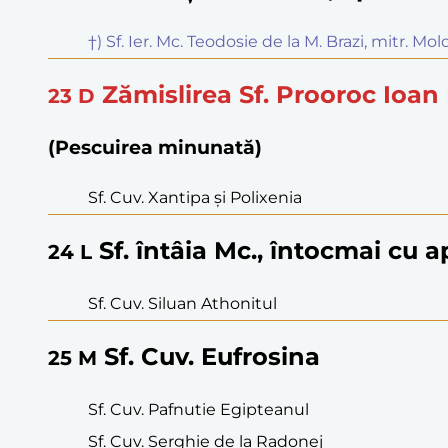
†) Sf. Ier. Mc. Teodosie de la M. Brazi, mitr. Mo
Zămislirea Sf. Prooroc Ioan
23
D
(Pescuirea minunată)
Sf. Cuv. Xantipa și Polixenia
Sf. întâia Mc., întocmai cu ap
24
L
Sf. Cuv. Siluan Athonitul
Sf. Cuv. Eufrosina
25
M
Sf. Cuv. Pafnutie Egipteanul
Sf. Cuv. Serghie de la Radonej