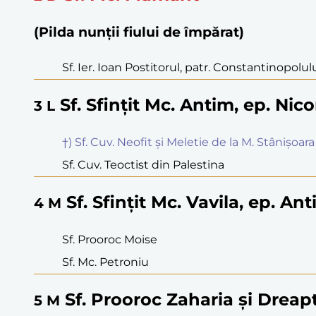
(Pilda nunții fiului de împărat)
Sf. Ier. Ioan Postitorul, patr. Constantinopolul
Sf. Sfințit Mc. Antim, ep. Nic
3
L
†) Sf. Cuv. Neofit și Meletie de la M. Stânișoara
Sf. Cuv. Teoctist din Palestina
Sf. Sfințit Mc. Vavila, ep. Ant
4
M
Sf. Prooroc Moise
Sf. Mc. Petroniu
Sf. Prooroc Zaharia și Dreapt
5
M