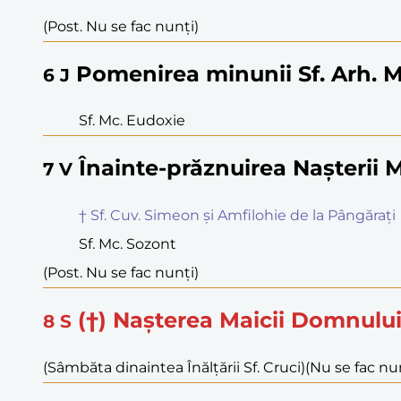
(Post. Nu se fac nunți)
Pomenirea minunii Sf. Arh. M
6
J
Sf. Mc. Eudoxie
Înainte-prăznuirea Nașterii 
7
V
† Sf. Cuv. Simeon și Amfilohie de la Pângărați
Sf. Mc. Sozont
(Post. Nu se fac nunți)
(†) Nașterea Maicii Domnulu
8
S
(Sâmbăta dinaintea Înălțării Sf. Cruci)
(Nu se fac nu