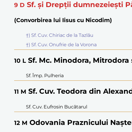
Sf. și Drepții dumnezeiești P
9
D
(Convorbirea lui Iisus cu Nicodim)
†) Sf. Cuv. Chiriac de la Tazlău
†) Sf. Cuv. Onufrie de la Vorona
Sf. Mc. Minodora, Mitrodora
10
L
Sf. Împ. Pulheria
Sf. Cuv. Teodora din Alexand
11
M
Sf. Cuv. Eufrosin Bucătarul
Odovania Praznicului Naște
12
M