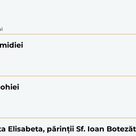
ui
omidiei
iohiei
a Elisabeta, părinții Sf. Ioan Boteză