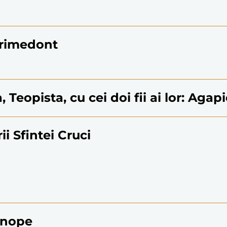
Dorimedont
, Teopista, cu cei doi fii ai lor: Agap
i Sfintei Cruci
Sinope