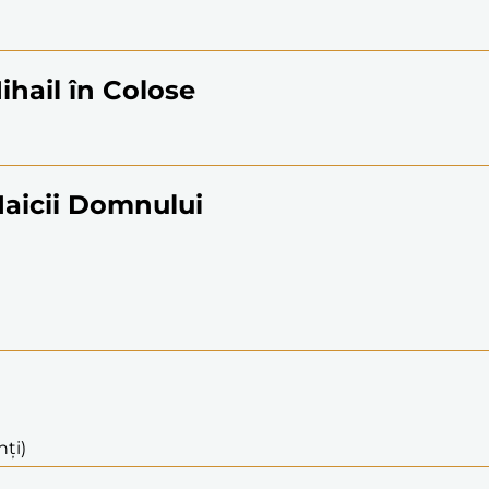
ihail în Colose
Maicii Domnului
i
nți)