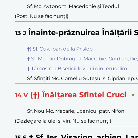
Sf. Mc. Avtonom, Macedonie și Teodul
(Post. Nu se fac nunți)
Înainte-prăznuirea Înălțării S
13
J
†) Sf. Cuv. Ioan de la Prislop
† Sf. Mc. din Dobrogea: Macrobie, Gordian, Ilie,
† Târnosirea Bisericii Învierii din Ierusalim
Sf. Sfințiți Mc. Corneliu Sutașul și Ciprian, ep.
(†) Înălțarea Sfintei Cruci
14
V
Sf. Nou Mc. Macarie, ucenicul patr. Nifon
(Dezlegare la ulei și vin. Nu se fac nunți)
† Sf. Ier. Visarion, arhiep. Lar
15
S