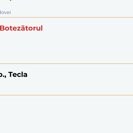
ldovei
 Botezătorul
., Tecla