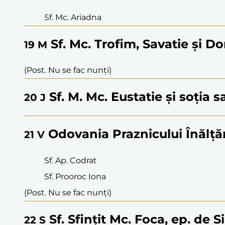
Sf. Mc. Ariadna
Sf. Mc. Trofim, Savatie și 
19
M
(Post. Nu se fac nunți)
Sf. M. Mc. Eustatie și soția sa
20
J
Odovania Praznicului Înălțări
21
V
Sf. Ap. Codrat
Sf. Prooroc Iona
(Post. Nu se fac nunți)
Sf. Sfințit Mc. Foca, ep. de 
22
S