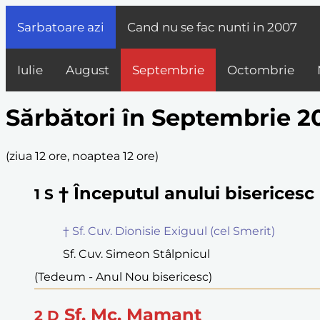
Sarbatoare azi
Cand nu se fac nunti in
2007
Iulie
August
Septembrie
Octombrie
Sărbători în Septembrie 2
(
ziua 12 ore, noaptea 12 ore
)
† Începutul anului bisericesc
1
S
† Sf. Cuv. Dionisie Exiguul (cel Smerit)
Sf. Cuv. Simeon Stâlpnicul
(Tedeum - Anul Nou bisericesc)
Sf. Mc. Mamant
2
D