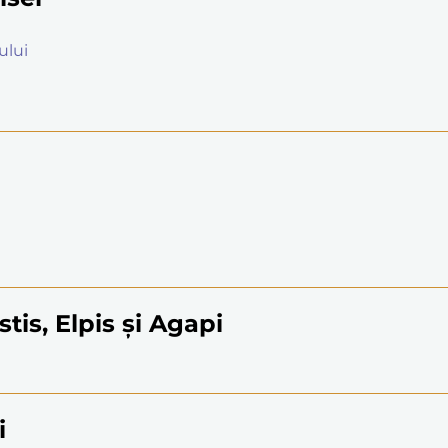
ului
istis, Elpis și Agapi
i