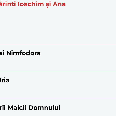
ărinți Ioachim și Ana
 și Nimfodora
ria
rii Maicii Domnului