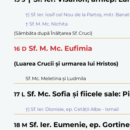
†) Sf. Ier. Iosif cel Nou de la Partoș, mitr. Banat
† Sf. M. Mc. Nichita
(Sâmbăta după Înălțarea Sf. Cruci)
Sf. M. Mc. Eufimia
16
D
(Luarea Crucii și urmarea lui Hristos)
Sf. Mc. Meletina și Ludmila
Sf. Mc. Sofia și fiicele sale: P
17
L
†) Sf. Ier. Dionisie, ep. Cetății Albe - Ismail
Sf. Ier. Eumenie, ep. Gortine
18
M