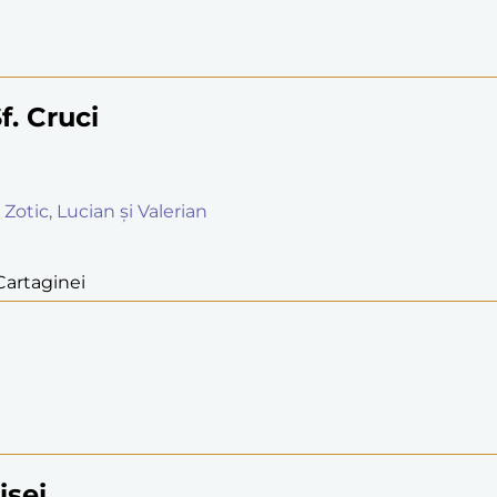
f. Cruci
 Zotic, Lucian și Valerian
 Cartaginei
isei