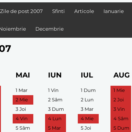
Zile de post
2007
Sfinti
Articole
Ianuarie
Noiembrie
Decembrie
07
MAI
IUN
IUL
AUG
1
Mar
1
Vin
1
Dum
1
Mie
2
Mie
2
Sâm
2
Lun
2
Joi
3
Joi
3
Dum
3
Mar
3
Vin
4
Vin
4
Lun
4
Mie
4
Sâm
5
Sâm
5
Mar
5
Joi
5
Dum