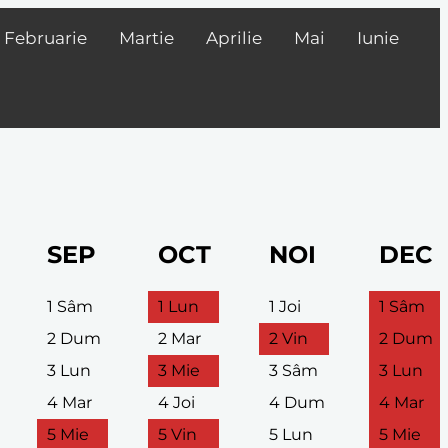
Februarie
Martie
Aprilie
Mai
Iunie
SEP
OCT
NOI
DEC
1
Sâm
1
Lun
1
Joi
1
Sâm
2
Dum
2
Mar
2
Vin
2
Dum
3
Lun
3
Mie
3
Sâm
3
Lun
4
Mar
4
Joi
4
Dum
4
Mar
5
Mie
5
Vin
5
Lun
5
Mie