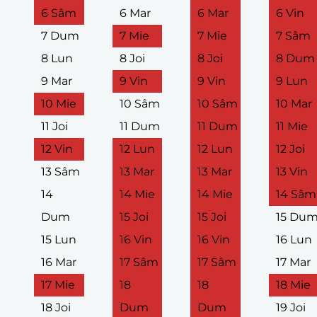
6
Sâm
6
Mar
6
Mar
6
Vin
7
Dum
7
Mie
7
Mie
7
Sâm
8
Lun
8
Joi
8
Joi
8
Dum
9
Mar
9
Vin
9
Vin
9
Lun
10
Mie
10
Sâm
10
Sâm
10
Mar
11
Joi
11
Dum
11
Dum
11
Mie
12
Vin
12
Lun
12
Lun
12
Joi
13
Sâm
13
Mar
13
Mar
13
Vin
14
14
Mie
14
Mie
14
Sâm
Dum
15
Joi
15
Joi
15
Du
15
Lun
16
Vin
16
Vin
16
Lun
16
Mar
17
Sâm
17
Sâm
17
Mar
17
Mie
18
18
18
Mie
18
Joi
Dum
Dum
19
Joi