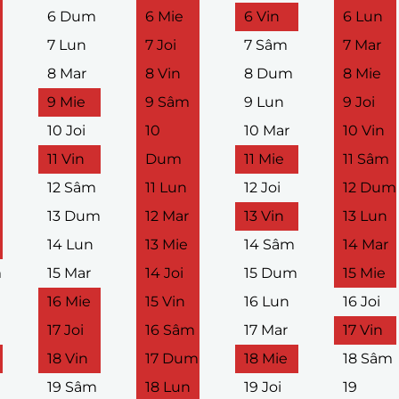
6
Dum
6
Mie
6
Vin
6
Lun
7
Lun
7
Joi
7
Sâm
7
Mar
8
Mar
8
Vin
8
Dum
8
Mie
9
Mie
9
Sâm
9
Lun
9
Joi
10
Joi
10
10
Mar
10
Vin
11
Vin
Dum
11
Mie
11
Sâm
12
Sâm
11
Lun
12
Joi
12
Dum
13
Dum
12
Mar
13
Vin
13
Lun
14
Lun
13
Mie
14
Sâm
14
Mar
m
15
Mar
14
Joi
15
Dum
15
Mie
16
Mie
15
Vin
16
Lun
16
Joi
17
Joi
16
Sâm
17
Mar
17
Vin
18
Vin
17
Dum
18
Mie
18
Sâm
19
Sâm
18
Lun
19
Joi
19