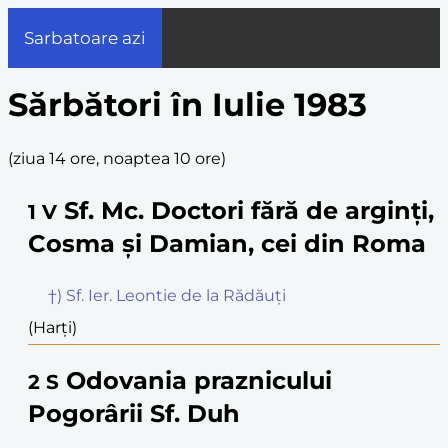
Sarbatoare azi
Sărbători în Iulie 1983
(
ziua 14 ore, noaptea 10 ore
)
Sf. Mc. Doctori fără de arginți,
1
V
Cosma și Damian, cei din Roma
†) Sf. Ier. Leontie de la Rădăuți
(Harți)
Odovania praznicului
2
S
Pogorârii Sf. Duh