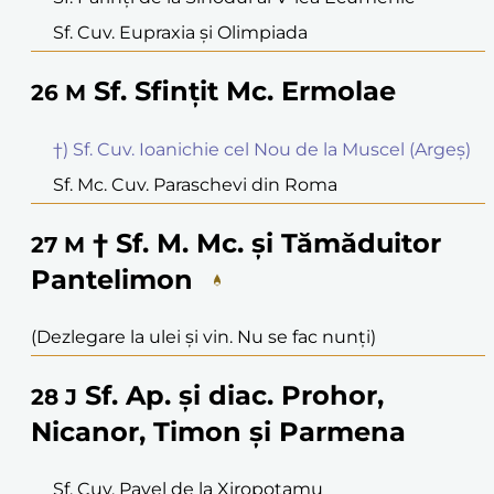
Sf. Cuv. Eupraxia și Olimpiada
Sf. Sfințit Mc. Ermolae
26
M
†) Sf. Cuv. Ioanichie cel Nou de la Muscel (Argeș)
Sf. Mc. Cuv. Paraschevi din Roma
† Sf. M. Mc. și Tămăduitor
27
M
Pantelimon
(Dezlegare la ulei și vin. Nu se fac nunți)
Sf. Ap. și diac. Prohor,
28
J
Nicanor, Timon și Parmena
Sf. Cuv. Pavel de la Xiropotamu