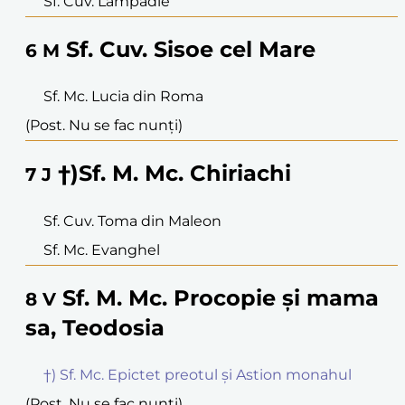
Sf. Cuv. Lampadie
Sf. Cuv. Sisoe cel Mare
6
M
Sf. Mc. Lucia din Roma
(Post. Nu se fac nunți)
†)Sf. M. Mc. Chiriachi
7
J
Sf. Cuv. Toma din Maleon
Sf. Mc. Evanghel
Sf. M. Mc. Procopie și mama
8
V
sa, Teodosia
†) Sf. Mc. Epictet preotul și Astion monahul
(Post. Nu se fac nunți)