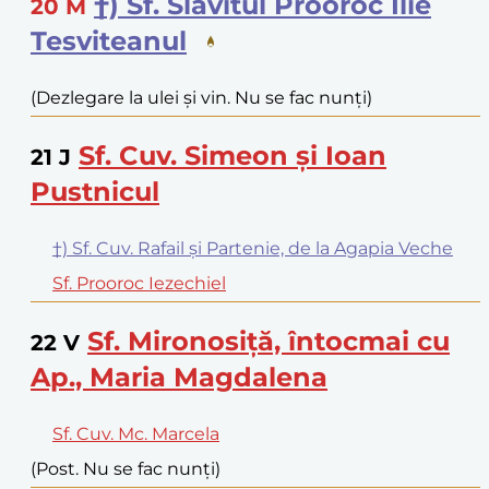
†) Sf. Slăvitul Prooroc Ilie
20
M
Tesviteanul
(Dezlegare la ulei și vin. Nu se fac nunți)
Sf. Cuv. Simeon și Ioan
21
J
Pustnicul
†) Sf. Cuv. Rafail și Partenie, de la Agapia Veche
Sf. Prooroc Iezechiel
Sf. Mironosiță, întocmai cu
22
V
Ap., Maria Magdalena
Sf. Cuv. Mc. Marcela
(Post. Nu se fac nunți)