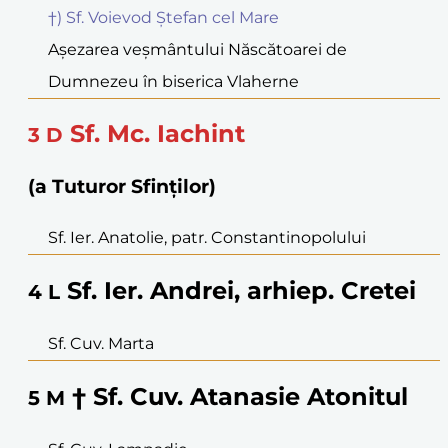
†) Sf. Voievod Ștefan cel Mare
Așezarea veșmântului Născătoarei de
Dumnezeu în biserica Vlaherne
Sf. Mc. Iachint
3
D
(a Tuturor Sfinților)
Sf. Ier. Anatolie, patr. Constantinopolului
Sf. Ier. Andrei, arhiep. Cretei
4
L
Sf. Cuv. Marta
† Sf. Cuv. Atanasie Atonitul
5
M