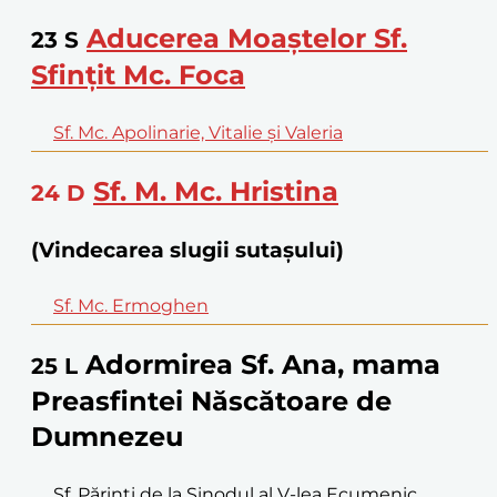
Aducerea Moaștelor Sf.
23
S
Sfințit Mc. Foca
Sf. Mc. Apolinarie, Vitalie și Valeria
Sf. M. Mc. Hristina
24
D
(Vindecarea slugii sutașului)
Sf. Mc. Ermoghen
Adormirea Sf. Ana, mama
25
L
Preasfintei Născătoare de
Dumnezeu
Sf. Părinți de la Sinodul al V-lea Ecumenic