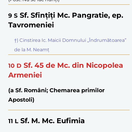
Sf. Sfințiți Mc. Pangratie, ep.
9
S
Tavromeniei
†) Cinstirea Ic. Maicii Domnului „Îndrumătoarea”
de la M. Neamț
Sf. 45 de Mc. din Nicopolea
10
D
Armeniei
(a Sf. Români; Chemarea primilor
Apostoli)
Sf. M. Mc. Eufimia
11
L