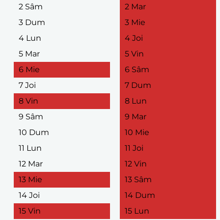
2
Sâm
2
Mar
3
Dum
3
Mie
4
Lun
4
Joi
5
Mar
5
Vin
6
Mie
6
Sâm
7
Joi
7
Dum
8
Vin
8
Lun
9
Sâm
9
Mar
10
Dum
10
Mie
11
Lun
11
Joi
12
Mar
12
Vin
13
Mie
13
Sâm
14
Joi
14
Dum
15
Vin
15
Lun