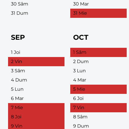
30
Sâm
30
Mar
31
Dum
31
Mie
SEP
OCT
1
Joi
1
Sâm
2
Vin
2
Dum
3
Sâm
3
Lun
4
Dum
4
Mar
5
Lun
5
Mie
6
Mar
6
Joi
7
Mie
7
Vin
8
Joi
8
Sâm
9
Vin
9
Dum