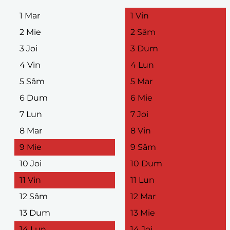
1
Mar
1
Vin
2
Mie
2
Sâm
3
Joi
3
Dum
4
Vin
4
Lun
5
Sâm
5
Mar
6
Dum
6
Mie
7
Lun
7
Joi
8
Mar
8
Vin
9
Mie
9
Sâm
10
Joi
10
Dum
11
Vin
11
Lun
12
Sâm
12
Mar
13
Dum
13
Mie
14
Lun
14
Joi