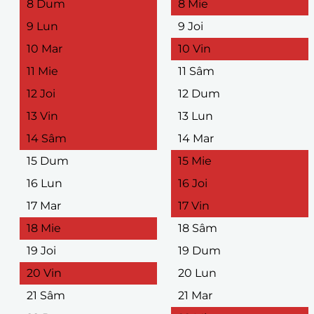
8
Dum
8
Mie
9
Lun
9
Joi
10
Mar
10
Vin
11
Mie
11
Sâm
12
Joi
12
Dum
13
Vin
13
Lun
14
Sâm
14
Mar
15
Dum
15
Mie
16
Lun
16
Joi
17
Mar
17
Vin
18
Mie
18
Sâm
19
Joi
19
Dum
20
Vin
20
Lun
21
Sâm
21
Mar