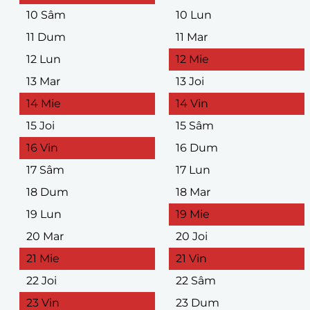
10
Sâm
10
Lun
11
Dum
11
Mar
12
Lun
12
Mie
13
Mar
13
Joi
14
Mie
14
Vin
15
Joi
15
Sâm
16
Vin
16
Dum
17
Sâm
17
Lun
18
Dum
18
Mar
19
Lun
19
Mie
20
Mar
20
Joi
21
Mie
21
Vin
22
Joi
22
Sâm
23
Vin
23
Dum