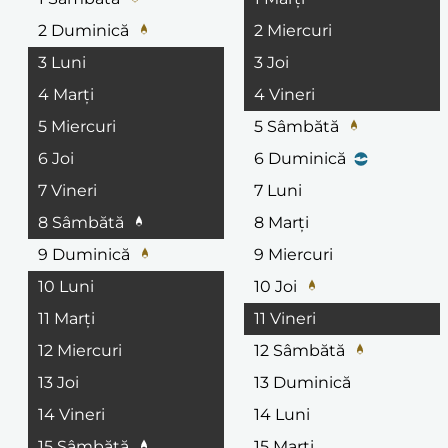
2
Duminică
2
Miercuri
3
Luni
3
Joi
4
Marți
4
Vineri
5
Miercuri
5
Sâmbătă
6
Joi
6
Duminică
7
Vineri
7
Luni
8
Sâmbătă
8
Marți
9
Duminică
9
Miercuri
10
Luni
10
Joi
11
Marți
11
Vineri
12
Miercuri
12
Sâmbătă
13
Joi
13
Duminică
14
Vineri
14
Luni
15
Sâmbătă
15
Marți