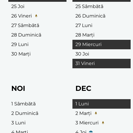
25
Joi
25
Sâmbătă
26
Vineri
26
Duminică
27
Sâmbătă
27
Luni
28
Duminică
28
Marți
29
Luni
29
Miercuri
30
Marți
30
Joi
31
Vineri
NOI
DEC
1
Sâmbătă
1
Luni
2
Duminică
2
Marți
3
Luni
3
Miercuri
4
Marți
4
Joi