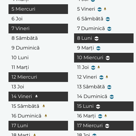
5
Miercuri
5
Vineri
6
Joi
6
Sâmbătă
7
Vineri
7
Duminică
8
Sâmbătă
8
Luni
9
Duminică
9
Marți
10
Luni
10
Miercuri
11
Marți
11
Joi
12
Miercuri
12
Vineri
13
Joi
13
Sâmbătă
14
Vineri
14
Duminică
15
Sâmbătă
15
Luni
16
Duminică
16
Marți
17
Luni
17
Miercuri
18
Marți
18
Joi