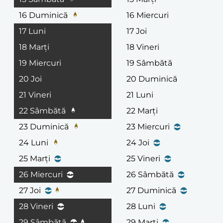
16
Duminică
16
Miercuri
17
Luni
17
Joi
18
Marți
18
Vineri
19
Miercuri
19
Sâmbătă
20
Joi
20
Duminică
21
Vineri
21
Luni
22
Sâmbătă
22
Marți
23
Duminică
23
Miercuri
24
Luni
24
Joi
25
Marți
25
Vineri
26
Miercuri
26
Sâmbătă
27
Joi
27
Duminică
28
Vineri
28
Luni
29
Sâmbătă
29
Marți