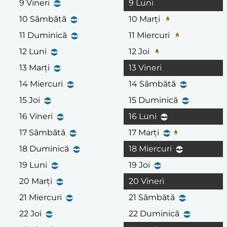
9
Vineri
9
Luni
10
Sâmbătă
10
Marți
11
Duminică
11
Miercuri
12
Luni
12
Joi
13
Marți
13
Vineri
14
Miercuri
14
Sâmbătă
15
Joi
15
Duminică
16
Vineri
16
Luni
17
Sâmbătă
17
Marți
18
Duminică
18
Miercuri
19
Luni
19
Joi
20
Marți
20
Vineri
21
Miercuri
21
Sâmbătă
22
Joi
22
Duminică