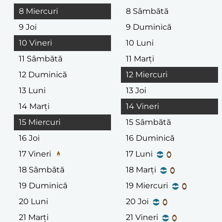
8
Miercuri
8
Sâmbătă
9
Joi
9
Duminică
10
Vineri
10
Luni
11
Sâmbătă
11
Marți
12
Duminică
12
Miercuri
13
Luni
13
Joi
14
Marți
14
Vineri
15
Miercuri
15
Sâmbătă
16
Joi
16
Duminică
17
Vineri
17
Luni
18
Sâmbătă
18
Marți
19
Duminică
19
Miercuri
20
Luni
20
Joi
21
Marți
21
Vineri