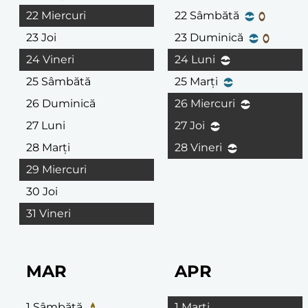
22
Miercuri
22
Sâmbătă
23
Joi
23
Duminică
24
Vineri
24
Luni
25
Sâmbătă
25
Marți
26
Duminică
26
Miercuri
27
Luni
27
Joi
28
Marți
28
Vineri
29
Miercuri
30
Joi
31
Vineri
MAR
APR
1
Sâmbătă
1
Marți