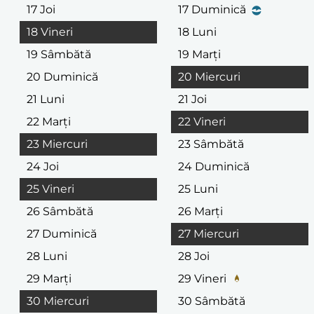
17
Joi
17
Duminică
18
Vineri
18
Luni
19
Sâmbătă
19
Marți
20
Duminică
20
Miercuri
21
Luni
21
Joi
22
Marți
22
Vineri
23
Miercuri
23
Sâmbătă
24
Joi
24
Duminică
25
Vineri
25
Luni
26
Sâmbătă
26
Marți
27
Duminică
27
Miercuri
28
Luni
28
Joi
29
Marți
29
Vineri
30
Miercuri
30
Sâmbătă