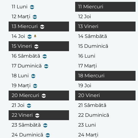
11
Luni
11
Miercuri
12
Marți
12
Joi
13
Miercuri
13
Vineri
14
Joi
14
Sâmbătă
15
Vineri
15
Duminică
16
Sâmbătă
16
Luni
17
Duminică
17
Marți
18
Luni
18
Miercuri
19
Marți
19
Joi
20
Miercuri
20
Vineri
21
Joi
21
Sâmbătă
22
Vineri
22
Duminică
23
Sâmbătă
23
Luni
24
Duminică
24
Marți