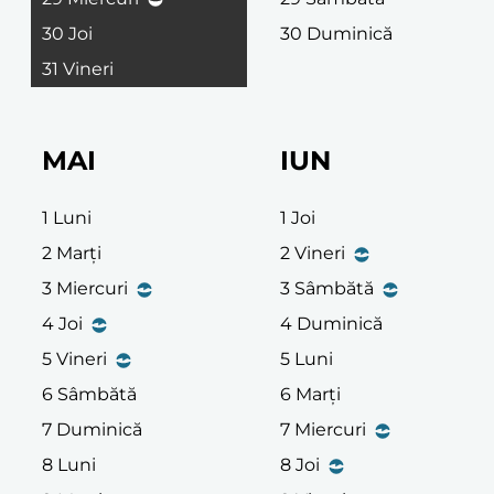
30
Joi
30
Duminică
31
Vineri
MAI
IUN
1
Luni
1
Joi
2
Marți
2
Vineri
3
Miercuri
3
Sâmbătă
4
Joi
4
Duminică
5
Vineri
5
Luni
6
Sâmbătă
6
Marți
7
Duminică
7
Miercuri
8
Luni
8
Joi