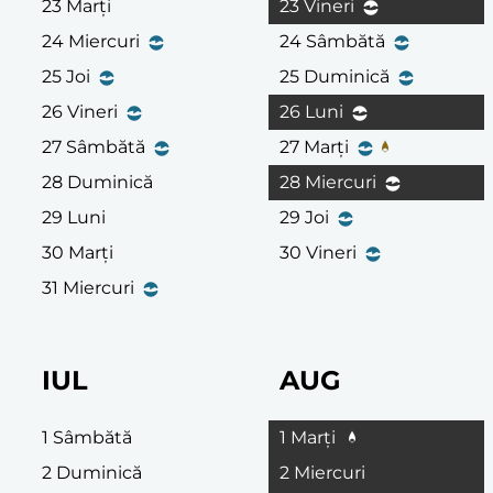
23
Marți
23
Vineri
24
Miercuri
24
Sâmbătă
25
Joi
25
Duminică
26
Vineri
26
Luni
27
Sâmbătă
27
Marți
28
Duminică
28
Miercuri
29
Luni
29
Joi
30
Marți
30
Vineri
31
Miercuri
IUL
AUG
1
Sâmbătă
1
Marți
2
Duminică
2
Miercuri