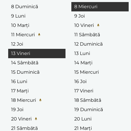
8
Duminică
8
Miercuri
9
Luni
9
Joi
10
Marți
10
Vineri
11
Miercuri
11
Sâmbătă
12
Joi
12
Duminică
13
Vineri
13
Luni
14
Sâmbătă
14
Marți
15
Duminică
15
Miercuri
16
Luni
16
Joi
17
Marți
17
Vineri
18
Miercuri
18
Sâmbătă
19
Joi
19
Duminică
20
Vineri
20
Luni
21
Sâmbătă
21
Marți