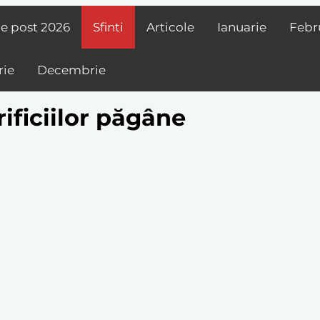
de post
2026
Sfinti
Articole
Ianuarie
Febr
ie
Decembrie
rificiilor păgâne