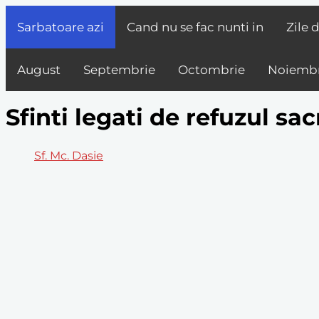
Sarbatoare azi
Cand nu se fac nunti in
Zile 
August
Septembrie
Octombrie
Noiembr
Sfinti legati de refuzul sac
Sf. Mc. Dasie