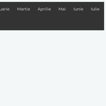
uarie
Martie
Aprilie
Mai
Iunie
Iulie