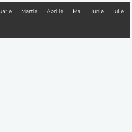
uarie
Martie
Aprilie
Mai
Iunie
Iulie