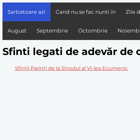
Sarbatoare azi
Cand nu se fac nunti in
Zile 
August
Septembrie
Octombrie
Noiembr
Sfinti legati de adevăr de 
Sfinţii Parinţi de la Sinodul al VI-lea Ecumenic