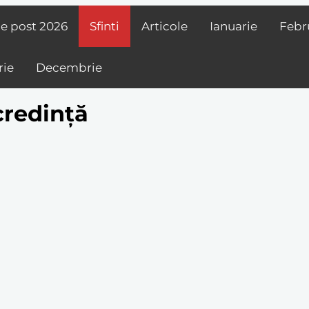
de post
2026
Sfinti
Articole
Ianuarie
Febr
ie
Decembrie
credință