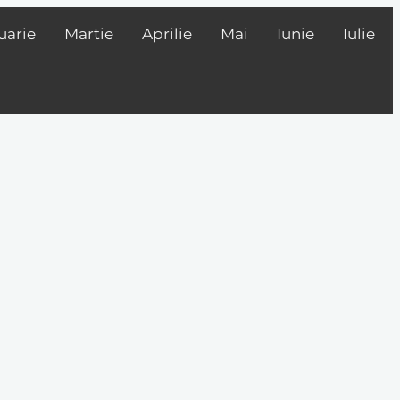
uarie
Martie
Aprilie
Mai
Iunie
Iulie