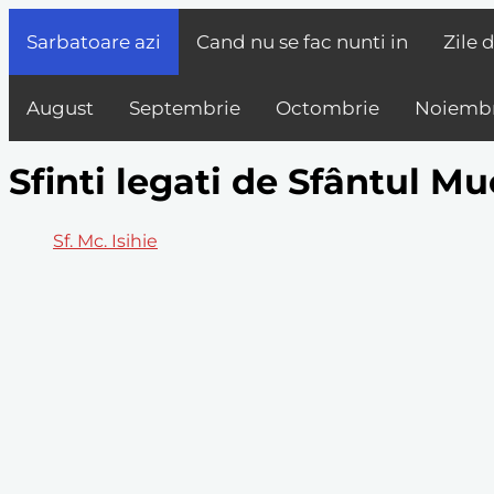
Sarbatoare azi
Cand nu se fac nunti in
Zile 
August
Septembrie
Octombrie
Noiembr
Sfinti legati de Sfântul Mu
Sf. Mc. Isihie