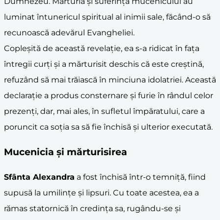
Dumnezeu. Mărturia și suferința mucenicului au
luminat întunericul spiritual al inimii sale, făcând-o să
recunoască adevărul Evangheliei.
Copleșită de această revelație, ea s-a ridicat în fața
întregii curți și a mărturisit deschis că este creștină,
refuzând să mai trăiască în minciuna idolatriei. Această
declarație a produs consternare și furie în rândul celor
prezenți, dar, mai ales, în sufletul împăratului, care a
poruncit ca soția sa să fie închisă și ulterior executată.
Mucenicia și mărturisirea
Sfânta Alexandra
a fost închisă într-o temniță, fiind
supusă la umilințe și lipsuri. Cu toate acestea, ea a
rămas statornică în credința sa, rugându-se și