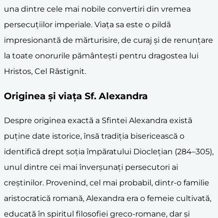
una dintre cele mai nobile convertiri din vremea
persecuțiilor imperiale. Viața sa este o pildă
impresionantă de mărturisire, de curaj și de renunțare
la toate onorurile pământești pentru dragostea lui
Hristos, Cel Răstignit.
Originea și viața Sf. Alexandra
Despre originea exactă a Sfintei Alexandra există
puține date istorice, însă tradiția bisericească o
identifică drept soția împăratului Dioclețian (284–305),
unul dintre cei mai înverșunați persecutori ai
creștinilor. Provenind, cel mai probabil, dintr-o familie
aristocratică romană, Alexandra era o femeie cultivată,
educată în spiritul filosofiei greco-romane, dar și