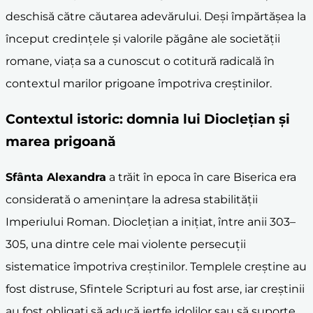
deschisă către căutarea adevărului. Deși împărtășea la
început credințele și valorile păgâne ale societății
romane, viața sa a cunoscut o cotitură radicală în
contextul marilor prigoane împotriva creștinilor.
Contextul istoric: domnia lui Dioclețian și
marea prigoană
Sfânta Alexandra
a trăit în epoca în care Biserica era
considerată o amenințare la adresa stabilității
Imperiului Roman. Dioclețian a inițiat, între anii 303–
305, una dintre cele mai violente persecuții
sistematice împotriva creștinilor. Templele creștine au
fost distruse, Sfintele Scripturi au fost arse, iar creștinii
au fost obligați să aducă jertfe idolilor sau să suporte