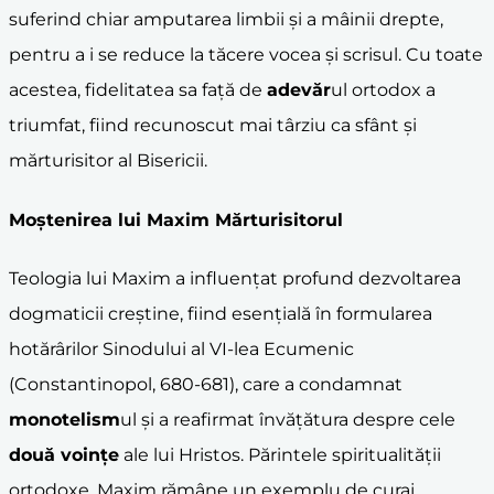
suferind chiar amputarea limbii și a mâinii drepte,
pentru a i se reduce la tăcere vocea și scrisul. Cu toate
acestea, fidelitatea sa față de
adevăr
ul ortodox a
triumfat, fiind recunoscut mai târziu ca sfânt și
mărturisitor al Bisericii.
Moștenirea lui Maxim Mărturisitorul
Teologia lui Maxim a influențat profund dezvoltarea
dogmaticii creștine, fiind esențială în formularea
hotărârilor Sinodului al VI-lea Ecumenic
(Constantinopol, 680-681), care a condamnat
monotelism
ul și a reafirmat învățătura despre cele
două voințe
ale lui Hristos. Părintele spiritualității
ortodoxe, Maxim rămâne un exemplu de curaj,