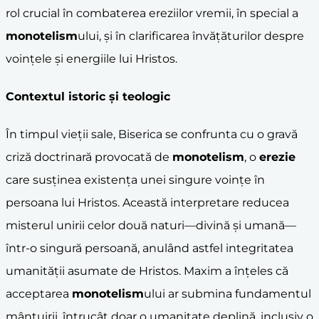
rol crucial în combaterea ereziilor vremii, în special a
monotelism
ului, și în clarificarea învățăturilor despre
voințele și energiile lui Hristos.
Contextul istoric și teologic
În timpul vieții sale, Biserica se confrunta cu o gravă
criză doctrinară provocată de
monotelism
, o
erezie
care susținea existența unei singure voințe în
persoana lui Hristos. Această interpretare reducea
misterul unirii celor două naturi—divină și umană—
într-o singură persoană, anulând astfel integritatea
umanității asumate de Hristos. Maxim a înțeles că
acceptarea
monotelism
ului ar submina fundamentul
mântuirii, întrucât doar o umanitate deplină, inclusiv o