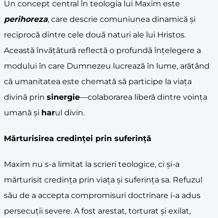
Un concept central în teologia lui Maxim este
perihoreza
, care descrie comuniunea dinamică și
reciprocă dintre cele două naturi ale lui Hristos.
Această învățătură reflectă o profundă înțelegere a
modului în care Dumnezeu lucrează în lume, arătând
că umanitatea este chemată să participe la viața
divină prin
sinergie
—colaborarea liberă dintre voința
umană și
har
ul divin.
Mărturisirea credinței prin suferință
Maxim nu s-a limitat la scrieri teologice, ci și-a
mărturisit credința prin viața și suferința sa. Refuzul
său de a accepta compromisuri doctrinare i-a adus
persecuții severe. A fost arestat, torturat și exilat,