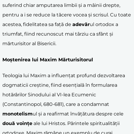
suferind chiar amputarea limbii și a mâinii drepte,
pentru a i se reduce la tăcere vocea și scrisul. Cu toate
acestea, fidelitatea sa față de
adevăr
ul ortodox a
triumfat, fiind recunoscut mai târziu ca sfânt și
mărturisitor al Bisericii.
Moștenirea lui Maxim Mărturisitorul
Teologia lui Maxim a influențat profund dezvoltarea
dogmaticii creștine, fiind esențială în formularea
hotărârilor Sinodului al VI-lea Ecumenic
(Constantinopol, 680-681), care a condamnat
monotelism
ul și a reafirmat învățătura despre cele
două voințe
ale lui Hristos. Părintele spiritualității
ortodoxe, Maxim rămâne un exemplu de curaj,