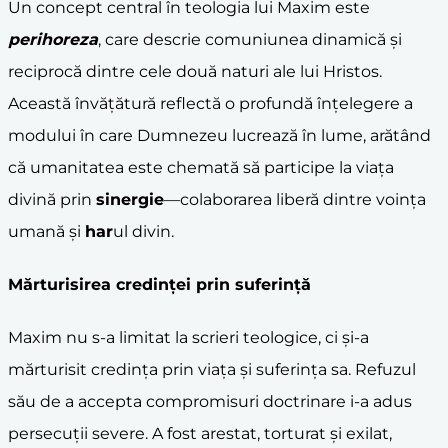
Un concept central în teologia lui Maxim este
perihoreza
, care descrie comuniunea dinamică și
reciprocă dintre cele două naturi ale lui Hristos.
Această învățătură reflectă o profundă înțelegere a
modului în care Dumnezeu lucrează în lume, arătând
că umanitatea este chemată să participe la viața
divină prin
sinergie
—colaborarea liberă dintre voința
umană și
har
ul divin.
Mărturisirea credinței prin suferință
Maxim nu s-a limitat la scrieri teologice, ci și-a
mărturisit credința prin viața și suferința sa. Refuzul
său de a accepta compromisuri doctrinare i-a adus
persecuții severe. A fost arestat, torturat și exilat,