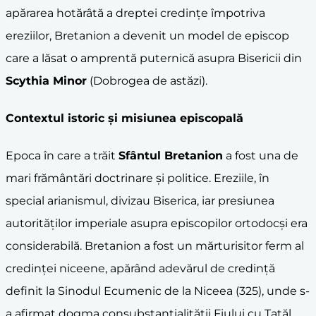
apărarea hotărâtă a dreptei credințe împotriva
ereziilor, Bretanion a devenit un model de episcop
care a lăsat o amprentă puternică asupra Bisericii din
Scythia Minor
(Dobrogea de astăzi).
Contextul istoric și misiunea episcopală
Epoca în care a trăit
Sfântul Bretanion
a fost una de
mari frământări doctrinare și politice. Ereziile, în
special arianismul, divizau Biserica, iar presiunea
autorităților imperiale asupra episcopilor ortodocși era
considerabilă. Bretanion a fost un mărturisitor ferm al
credinței niceene, apărând adevărul de credință
definit la Sinodul Ecumenic de la Niceea (325), unde s-
a afirmat dogma consubstanțialității Fiului cu Tatăl.