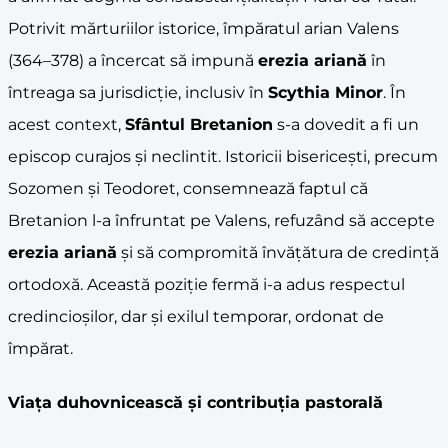
Potrivit mărturiilor istorice, împăratul arian Valens
(364–378) a încercat să impună
erezia ariană
în
întreaga sa jurisdicție, inclusiv în
Scythia Minor
. În
acest context,
Sfântul Bretanion
s-a dovedit a fi un
episcop curajos și neclintit. Istoricii bisericești, precum
Sozomen și Teodoret, consemnează faptul că
Bretanion l-a înfruntat pe Valens, refuzând să accepte
erezia ariană
și să compromită învățătura de credință
ortodoxă. Această poziție fermă i-a adus respectul
credincioșilor, dar și exilul temporar, ordonat de
împărat.
Viața duhovnicească și contribuția pastorală